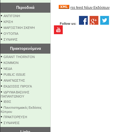
Περιοδικά
rss feed Νέων Εκδόσεων
•
ΑΝΤΙΓΟΝΗ
•
ΚΡΙΣΗ
Follow us:
•
ΜΑΡΞΙΣΤΙΚΗ ΣΚΕΨΗ
•
ΟΥΤΟΠΙΑ
•
ΣΥΝΑΨΙΣ
Πρακτορευόμενα
•
GRANT THORNTON
•
KOMMON
•
NEΔΑ
•
PUBLIC ISSUE
•
ΑΝΑΓΝΩΣΤΗΣ
•
ΕΚΔΟΣΕΙΣ ΠΙΡΟΓΑ
•
ΙΔΡΥΜΑ ΒΑΣΙΛΗΣ
ΠΑΠΑΝΤΩΝΙΟΥ
•
ΙΕΘΣ
•
Πανεπιστημιακές Εκδόσεις
Κύπρου
•
ΠΡΑΚΤΟΡΕΥΣΗ
•
ΣΥΝΑΨΕΙΣ
Links