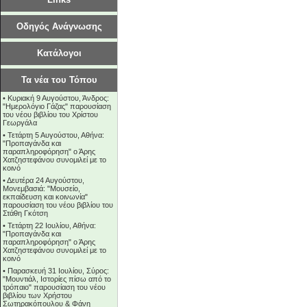
Οδηγός Ανάγνωσης
Κατάλογοι
Τα νέα του Τόπου
•
Κυριακή 9 Αυγούστου, Άνδρος:
"Ημερολόγιο Γάζας" παρουσίαση
του νέου βιβλίου του Χρίστου
Γεωργάλα
•
Τετάρτη 5 Αυγούστου, Αθήνα:
"Προπαγάνδα και
παραπληροφόρηση" ο Άρης
Χατζηστεφάνου συνομιλεί με το
κοινό
•
Δευτέρα 24 Αυγούστου,
Μονεμβασιά: "Μουσείο,
εκπαίδευση και κοινωνία"
παρουσίαση του νέου βιβλίου του
Στάθη Γκότση
•
Τετάρτη 22 Ιουλίου, Αθήνα:
"Προπαγάνδα και
παραπληροφόρηση" ο Άρης
Χατζηστεφάνου συνομιλεί με το
κοινό
•
Παρασκευή 31 Ιουλίου, Σύρος:
"Μουντιάλ, Ιστορίες πίσω από το
τρόπαιο" παρουσίαση του νέου
βιβλίου των Χρήστου
Σωτηρακόπουλου & Φάνη