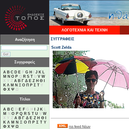
ΛΟΓΟΤΕΧΝΙΑ ΚΑΙ ΤΕΧΝΗ
ΣΥΓΓΡΑΦΕΙΣ
Αναζήτηση
Scott Zelda
Συγγραφείς
A
B
C
D
E
F
G
H
I
J
K
L
M
N
O
P
Q
R
S
T
U
V
W
X Y Z
Α
Β
Γ
Δ
Ε
Ζ
Η
Θ
Ι
Κ
Λ
Μ
Ν
Ξ
Ο
Π
Ρ
Σ
Τ
Υ
Φ
Χ
Ψ
Ω
Τίτλοι
A
B
C
D
E
F
G H
I
J
K
L
M
N
O
P
Q
R
S
T
U
V
W
X Y Z
Α
Β
Γ
Δ
Ε
Ζ
Η
Θ
Ι
Κ
Λ
Μ
Ν
Ξ
Ο
Π
Ρ
Σ
Τ
Υ
Φ
Χ
Ψ
Ω
rss feed Νέων