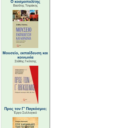
Ο κοσμοπολίτης
Βασίλης Τσιράκης
Μουσείο, εκπαίδευση και
κοινωνία
Στάθης Γκότσης
Προς τον Γ’ Παγκόσμιο;
Έργο Συλλογικό