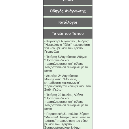
Οδηγός Ανάγνωσης
Κατάλογοι
Τα νέα του Τόπου
•
Κυριακή 9 Αυγούστου, Άνδρος:
"Ημερολόγιο Γάζας" παρουσίαση
του νέου βιβλίου του Χρίστου
Γεωργάλα
•
Τετάρτη 5 Αυγούστου, Αθήνα:
"Προπαγάνδα και
παραπληροφόρηση" ο Άρης
Χατζηστεφάνου συνομιλεί με το
κοινό
•
Δευτέρα 24 Αυγούστου,
Μονεμβασιά: "Μουσείο,
εκπαίδευση και κοινωνία"
παρουσίαση του νέου βιβλίου του
Στάθη Γκότση
•
Τετάρτη 22 Ιουλίου, Αθήνα:
"Προπαγάνδα και
παραπληροφόρηση" ο Άρης
Χατζηστεφάνου συνομιλεί με το
κοινό
•
Παρασκευή 31 Ιουλίου, Σύρος:
"Μουντιάλ, Ιστορίες πίσω από το
τρόπαιο" παρουσίαση του νέου
βιβλίου των Χρήστου
Σωτηρακόπουλου & Φάνη