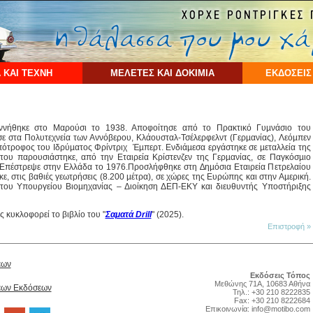
 ΚΑΙ ΤΕΧΝΗ
ΜΕΛΕΤΕΣ ΚΑΙ ΔΟΚΙΜΙΑ
ΕΚΔΟΣΕΙΣ
νήθηκε στο Μαρούσι το 1938. Αποφοίτησε από το Πρακτικό Γυµνάσιο του
 στα Πολυτεχνεία των Αννόβερου, Κλάουσταλ-Τσέλερφελντ (Γερµανίας), Λεόµπεν
πότροφος του Ιδρύµατος Φρίντριχ Έµπερτ. Ενδιάµεσα εργάστηκε σε µεταλλεία της
του παρουσιάστηκε, από την Εταιρεία Κρίστενζεν της Γερµανίας, σε Παγκόσµιο
 Επέστρεψε στην Ελλάδα το 1976.Προσλήφθηκε στη ∆ηµόσια Εταιρεία Πετρελαίου
ε, στις βαθιές γεωτρήσεις (8.200 µέτρα), σε χώρες της Ευρώπης και στην Αµερική.
 του Υπουργείου Βιοµηχανίας – Διοίκηση ΔΕΠ-ΕΚΥ και διευθυντής Υποστήριξης
ς κυκλοφορεί το βιβλίο του "
Σαματά Drill
" (2025).
Επιστροφή »
έων
Εκδόσεις Τόπος
Μεθώνης 71Α, 10683 Αθήνα
Νέων Εκδόσεων
Τηλ.: +30 210 8222835
Fax: +30 210 8222684
Επικοινωνία:
info@motibo.com