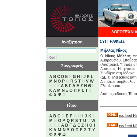
ΛΟΓΟΤΕΧΝΙΑ
ΣΥΓΓΡΑΦΕΙΣ
Αναζήτηση
Μήλλας Νίκος
Ο
Νίκος Μήλλας
γεν
Αµαρουσίου. Σπούδασε
(Αυστρίας). Υπήρξε υ
Συγγραφείς
Αυστρίας. Η εργασία 
Συνέδριο στη Μόσχα.
A
B
C
D
E
F
G
H
I
J
K
L
(ΔΕΠ). Μετεκπαιδεύτηκ
M
N
O
P
Q
R
S
T
U
V
W
Διετέλεσε σύµβουλος
X Y Z
Α
Β
Γ
Δ
Ε
Ζ
Η
Θ
Ι
Εξοπλισµού.
Κ
Λ
Μ
Ν
Ξ
Ο
Π
Ρ
Σ
Τ
Υ
Από τις εκδόσεις Τόπο
Φ
Χ
Ψ
Ω
Τίτλοι
rss feed Ν
A
B
C
D
E
F
G H
I
J
K
L
M
N
O
P
Q
R
S
T
U
V
W
X Y Z
Α
Β
Γ
Δ
Ε
Ζ
Η
Θ
Ι
rss feed 
Κ
Λ
Μ
Ν
Ξ
Ο
Π
Ρ
Σ
Τ
Υ
Φ
Χ
Ψ
Ω