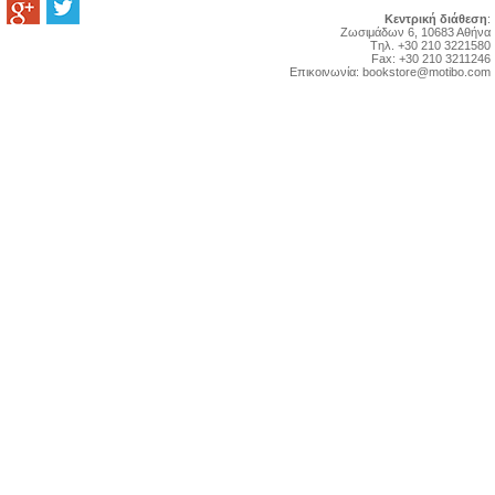
Κεντρική διάθεση
:
Zωσιμάδων 6, 10683 Αθήνα
Tηλ. +30 210 3221580
Fax: +30 210 3211246
Επικοινωνία:
bookstore@motibo.com