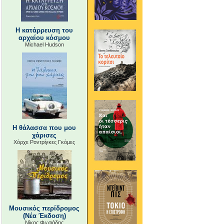
Η κατάρρευση του
αρχαίου κόσμου
Michael Hudson
Η θάλασσα που μου
χάρισες
Χόρχε Ροντρίγκες Γκόμες
Μουσικός περίδρομος
(Νέα Έκδοση)
Νίκος Φωτιάδης