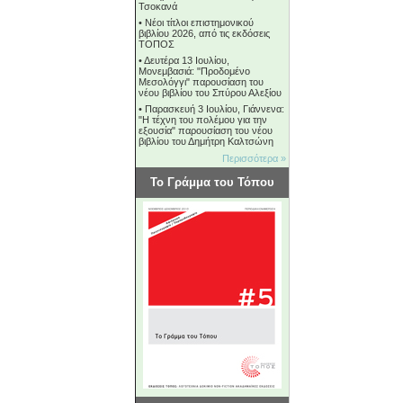
Τσοκανά
•
Νέοι τίτλοι επιστημονικού
βιβλίου 2026, από τις εκδόσεις
ΤΟΠΟΣ
•
Δευτέρα 13 Ιουλίου,
Μονεμβασιά: "Προδομένο
Μεσολόγγι" παρουσίαση του
νέου βιβλίου του Σπύρου Αλεξίου
•
Παρασκευή 3 Ιουλίου, Γιάννενα:
"Η τέχνη του πολέμου για την
εξουσία" παρουσίαση του νέου
βιβλίου του Δημήτρη Καλτσώνη
Περισσότερα »
Το Γράμμα του Τόπου