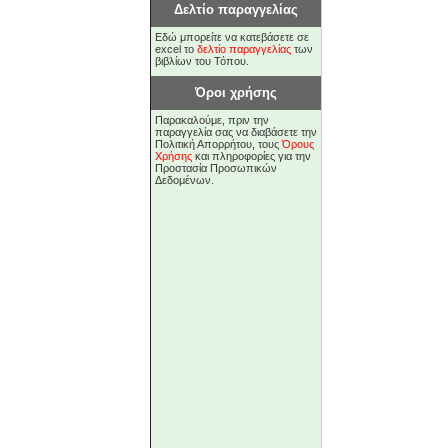
Δελτίο παραγγελίας
Εδώ μπορείτε να κατεβάσετε σε
excel το
δελτίο παραγγελίας
των
βιβλίων του Τόπου.
Όροι χρήσης
Παρακαλούμε, πριν την
παραγγελία σας να διαβάσετε την
Πολιτική Απορρήτου, τους
Όρους
Χρήσης
και πληροφορίες για την
Προστασία Προσωπικών
Δεδομένων.