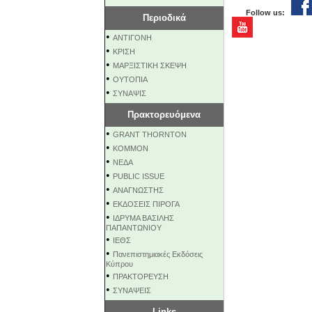
Follow us:
Περιοδικά
•
ΑΝΤΙΓΟΝΗ
•
ΚΡΙΣΗ
•
ΜΑΡΞΙΣΤΙΚΗ ΣΚΕΨΗ
•
ΟΥΤΟΠΙΑ
•
ΣΥΝΑΨΙΣ
Πρακτορευόμενα
•
GRANT THORNTON
•
KOMMON
•
NEΔΑ
•
PUBLIC ISSUE
•
ΑΝΑΓΝΩΣΤΗΣ
•
ΕΚΔΟΣΕΙΣ ΠΙΡΟΓΑ
•
ΙΔΡΥΜΑ ΒΑΣΙΛΗΣ
ΠΑΠΑΝΤΩΝΙΟΥ
•
ΙΕΘΣ
•
Πανεπιστημιακές Εκδόσεις
Κύπρου
•
ΠΡΑΚΤΟΡΕΥΣΗ
•
ΣΥΝΑΨΕΙΣ
Links