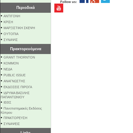
Follow us:
Περιοδικά
•
ΑΝΤΙΓΟΝΗ
•
ΚΡΙΣΗ
•
ΜΑΡΞΙΣΤΙΚΗ ΣΚΕΨΗ
•
ΟΥΤΟΠΙΑ
•
ΣΥΝΑΨΙΣ
Πρακτορευόμενα
•
GRANT THORNTON
•
KOMMON
•
NEΔΑ
•
PUBLIC ISSUE
•
ΑΝΑΓΝΩΣΤΗΣ
•
ΕΚΔΟΣΕΙΣ ΠΙΡΟΓΑ
•
ΙΔΡΥΜΑ ΒΑΣΙΛΗΣ
ΠΑΠΑΝΤΩΝΙΟΥ
•
ΙΕΘΣ
•
Πανεπιστημιακές Εκδόσεις
Κύπρου
•
ΠΡΑΚΤΟΡΕΥΣΗ
•
ΣΥΝΑΨΕΙΣ
Links