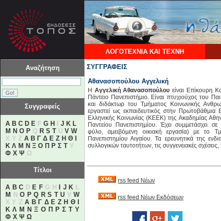
ΛΟΓΟΤΕΧΝΙΑ ΚΑΙ ΤΕΧΝΗ
ΣΥΓΓΡΑΦΕΙΣ
Αναζήτηση
Αθανασοπούλου Αγγελική
Η
Αγγελική Αθανασοπούλου
είναι Επίκουρη Κ
Πάντειο Πανεπιστήµιο. Είναι πτυχιούχος του Π
και διδάκτωρ του Τµήµατος Κοινωνικής Ανθρωπ
Συγγραφείς
εργαστεί ως εκπαιδευτικός στην Πρωτοβάθµια 
Ελληνικής Κοινωνίας (ΚΕΕΚ) της Ακαδηµίας Αθη
A
B
C
D
E
F
G
H
I
J
K
L
Παντείου Πανεπιστηµίου. Έχει συµµετάσχει σε
M
N
O
P
Q
R
S
T
U
V
W
φύλο, αµειβόµενη οικιακή εργασία) µε το Τ
X Y Z
Α
Β
Γ
Δ
Ε
Ζ
Η
Θ
Ι
Πανεπιστηµίου Αιγαίου. Τα ερευνητικά της εν
Κ
Λ
Μ
Ν
Ξ
Ο
Π
Ρ
Σ
Τ
Υ
συλλογικών ταυτοτήτων, τις συγγενειακές σχέσεις,
Φ
Χ
Ψ
Ω
Τίτλοι
rss feed Νέων
A
B
C
D
E
F
G H
I
J
K
L
M
N
O
P
Q
R
S
T
U
V
W
rss feed Νέων Εκδόσεων
X Y Z
Α
Β
Γ
Δ
Ε
Ζ
Η
Θ
Ι
Κ
Λ
Μ
Ν
Ξ
Ο
Π
Ρ
Σ
Τ
Υ
Φ
Χ
Ψ
Ω