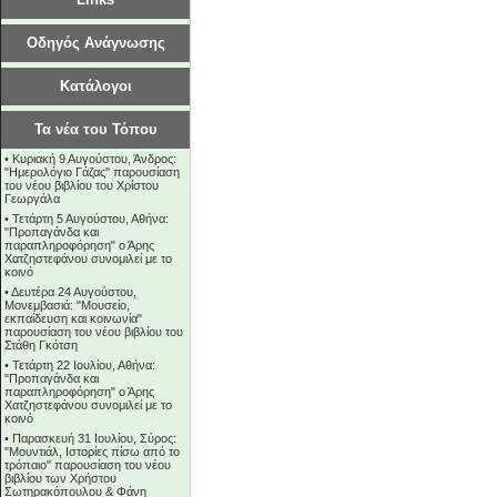
Οδηγός Ανάγνωσης
Κατάλογοι
Τα νέα του Τόπου
•
Κυριακή 9 Αυγούστου, Άνδρος:
"Ημερολόγιο Γάζας" παρουσίαση
του νέου βιβλίου του Χρίστου
Γεωργάλα
•
Τετάρτη 5 Αυγούστου, Αθήνα:
"Προπαγάνδα και
παραπληροφόρηση" ο Άρης
Χατζηστεφάνου συνομιλεί με το
κοινό
•
Δευτέρα 24 Αυγούστου,
Μονεμβασιά: "Μουσείο,
εκπαίδευση και κοινωνία"
παρουσίαση του νέου βιβλίου του
Στάθη Γκότση
•
Τετάρτη 22 Ιουλίου, Αθήνα:
"Προπαγάνδα και
παραπληροφόρηση" ο Άρης
Χατζηστεφάνου συνομιλεί με το
κοινό
•
Παρασκευή 31 Ιουλίου, Σύρος:
"Μουντιάλ, Ιστορίες πίσω από το
τρόπαιο" παρουσίαση του νέου
βιβλίου των Χρήστου
Σωτηρακόπουλου & Φάνη