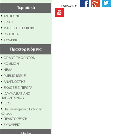
Follow us:
Περιοδικά
•
ΑΝΤΙΓΟΝΗ
•
ΚΡΙΣΗ
•
ΜΑΡΞΙΣΤΙΚΗ ΣΚΕΨΗ
•
ΟΥΤΟΠΙΑ
•
ΣΥΝΑΨΙΣ
Πρακτορευόμενα
•
GRANT THORNTON
•
KOMMON
•
NEΔΑ
•
PUBLIC ISSUE
•
ΑΝΑΓΝΩΣΤΗΣ
•
ΕΚΔΟΣΕΙΣ ΠΙΡΟΓΑ
•
ΙΔΡΥΜΑ ΒΑΣΙΛΗΣ
ΠΑΠΑΝΤΩΝΙΟΥ
•
ΙΕΘΣ
•
Πανεπιστημιακές Εκδόσεις
Κύπρου
•
ΠΡΑΚΤΟΡΕΥΣΗ
•
ΣΥΝΑΨΕΙΣ
Links