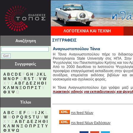
ΛΟΓΟΤΕΧΝΙΑ ΚΑΙ ΤΕΧΝΗ
ΣΥΓΓΡΑΦΕΙΣ
Αναζήτηση
Αναγνωστοπούλου Τάνια
Η Τάνια Αναγνωστοπούλου πήρε το διδακτορ
Pennsylvania State University στις ΗΠΑ. Στη
Ψυχολογίας του Πανεπιστημίου Κρήτης και του Αρ
Συγγραφείς
Από το 2000 διευθύνει το Ινστιτούτο Ψυχολογία
προσφέρει επαγγελματική εκπαίδευση στην ψυχοθ
A
B
C
D
E
F
G
H
I
J
K
L
συνέδρια, επιμελείται εκδόσεις βιβλίων και 
M
N
O
P
Q
R
S
T
U
V
W
νοσοκομεία και σχολικούς φορείς.
X Y Z
Α
Β
Γ
Δ
Ε
Ζ
Η
Θ
Ι
Κ
Λ
Μ
Ν
Ξ
Ο
Π
Ρ
Σ
Τ
Υ
Η Τάνια Αναγνωστοπούλου έχει γράψει μαζί 
πρακτικός οδηγός για εκπαιδευτικούς και ψυχο
Φ
Χ
Ψ
Ω
Τίτλοι
A
B
C
D
E
F
G H
I
J
K
L
rss feed Νέων
M
N
O
P
Q
R
S
T
U
V
W
X Y Z
Α
Β
Γ
Δ
Ε
Ζ
Η
Θ
Ι
rss feed Νέων Εκδόσεων
Κ
Λ
Μ
Ν
Ξ
Ο
Π
Ρ
Σ
Τ
Υ
Φ
Χ
Ψ
Ω