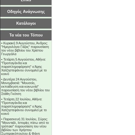
Οδηγός Ανάγνωσης
Κατάλογοι
Τα νέα του Τόπου
•
Κυριακή 9 Αυγούστου, Άνδρος:
"Ημερολόγιο Γάζας" παρουσίαση
του νέου βιβλίου του Χρίστου
Γεωργάλα
•
Τετάρτη 5 Αυγούστου, Αθήνα:
"Προπαγάνδα και
παραπληροφόρηση" ο Άρης
Χατζηστεφάνου συνομιλεί με το
κοινό
•
Δευτέρα 24 Αυγούστου,
Μονεμβασιά: "Μουσείο,
εκπαίδευση και κοινωνία"
παρουσίαση του νέου βιβλίου του
Στάθη Γκότση
•
Τετάρτη 22 Ιουλίου, Αθήνα:
"Προπαγάνδα και
παραπληροφόρηση" ο Άρης
Χατζηστεφάνου συνομιλεί με το
κοινό
•
Παρασκευή 31 Ιουλίου, Σύρος:
"Μουντιάλ, Ιστορίες πίσω από το
τρόπαιο" παρουσίαση του νέου
βιβλίου των Χρήστου
Σωτηρακόπουλου & Φάνη