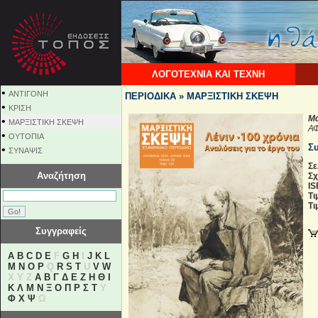
ΛΟΓΟΤΕΧΝΙΑ ΚΑΙ ΤΕΧΝΗ
•
ΑΝΤΙΓΟΝΗ
ΠΕΡΙΟΔΙΚΑ » ΜΑΡΞΙΣΤΙΚΗ ΣΚΕΨΗ
•
ΚΡΙΣΗ
Μα
•
ΜΑΡΞΙΣΤΙΚΗ ΣΚΕΨΗ
Α
•
ΟΥΤΟΠΙΑ
Σ
•
ΣΥΝΑΨΙΣ
Σε
Αναζήτηση
Σχ
IS
Τι
Τι
Συγγραφείς
A
B
C
D
E
F
G
H
I
J
K
L
M
N
O
P
Q
R
S
T
U
V
W
X Y Z
Α
Β
Γ
Δ
Ε
Ζ
Η
Θ
Ι
Κ
Λ
Μ
Ν
Ξ
Ο
Π
Ρ
Σ
Τ
Υ
Φ
Χ
Ψ
Ω