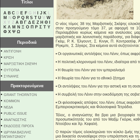
Τίτλοι
A
B
C
D
E
F
G H
I
J
K
L
M
N
O
P
Q
R
S
T
U
V
W
X Y Z
Α
Β
Γ
Δ
Ε
Ζ
Η
Θ
Ι
Ο νέος τόμος 38 της Μαρξιστικής Σκέψης ολοκληρ
Κ
Λ
Μ
Ν
Ξ
Ο
Π
Ρ
Σ
Τ
Υ
στον προηγούμενο τόμο 37, με αφορμή τα 10
Φ
Χ
Ψ
Ω
Περιλαμβάνει κυρίως κείμενα και αναλύσεις μ
μαρξιστικής και λενινιστικής παράδοσης, για διάφ
Γκέιμ, Ρ. Κ. Έλγουντ, Σ. Κινγκ, Π. Κοντρασόφ, 
Περιοδικά
Ρίγκμπι, Σ. Σέγιερς. Στα κείμενα αυτά συζητούνται:
•
ΑΝΤΙΓΟΝΗ
• Οι οργανωτικές αντιλήψεις του Λένιν, όπως εκφρ
•
ΚΡΙΣΗ
• Η πολιτική κληρονομιά του Λένιν, ιδιαίτερα από
•
ΜΑΡΞΙΣΤΙΚΗ ΣΚΕΨΗ
•
• Η θεωρία του Λένιν για τον ιμπεριαλισμό
ΟΥΤΟΠΙΑ
•
ΣΥΝΑΨΙΣ
• Η θεωρία του Λένιν για το εθνικό ζήτημα
Πρακτορευόμενα
• Οι αντιλήψεις του Λένιν για την αστική και τη σο
•
• Η συμβολή του Λένιν στην οικοδόμηση της σοβι
GRANT THORNTON
•
KOMMON
• Οι φιλοσοφικές απόψεις του Λένιν, όπως εκφράσ
•
Εμπειριοκριτικισμός και Φιλοσοφικά Τετράδια.
NEΔΑ
•
PUBLIC ISSUE
Τέλος, ο αναγνώστης θα βρει μια βιογραφία τ
•
προσωπικότητάς του από τον Μαξίμ Γκόρκι, καθ
ΑΝΑΓΝΩΣΤΗΣ
Ντούβου και Χρ. Κεφαλή.
•
ΕΚΔΟΣΕΙΣ ΠΙΡΟΓΑ
•
Ο παρών τόμος ολοκληρώνει τον κύκλο ζωής της
ΙΔΡΥΜΑ ΒΑΣΙΛΗΣ
μια δεκαετία συνεισέφερε στην υπεράσπιση και τ
ΠΑΠΑΝΤΩΝΙΟΥ