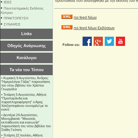
προσπάθεια που αναλήφθηκε με την έκδοσή του θα 
•
ΙΕΘΣ
•
Πανεπιστημιακές Εκδόσεις
Κύπρου
•
rss feed Νέων
ΠΡΑΚΤΟΡΕΥΣΗ
•
ΣΥΝΑΨΕΙΣ
rss feed Νέων Εκδόσεων
Links
Follow us:
Οδηγός Ανάγνωσης
Κατάλογοι
Τα νέα του Τόπου
•
Κυριακή 9 Αυγούστου, Άνδρος:
"Ημερολόγιο Γάζας" παρουσίαση
του νέου βιβλίου του Χρίστου
Γεωργάλα
•
Τετάρτη 5 Αυγούστου, Αθήνα:
"Προπαγάνδα και
παραπληροφόρηση" ο Άρης
Χατζηστεφάνου συνομιλεί με το
κοινό
•
Δευτέρα 24 Αυγούστου,
Μονεμβασιά: "Μουσείο,
εκπαίδευση και κοινωνία"
παρουσίαση του νέου βιβλίου του
Στάθη Γκότση
•
Τετάρτη 22 Ιουλίου, Αθήνα: