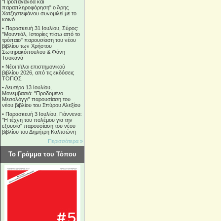
"Προπαγάνδα και
παραπληροφόρηση" ο Άρης
Χατζηστεφάνου συνομιλεί με το
κοινό
•
Παρασκευή 31 Ιουλίου, Σύρος:
"Μουντιάλ, Ιστορίες πίσω από το
τρόπαιο" παρουσίαση του νέου
βιβλίου των Χρήστου
Σωτηρακόπουλου & Φάνη
Τσοκανά
•
Νέοι τίτλοι επιστημονικού
βιβλίου 2026, από τις εκδόσεις
ΤΟΠΟΣ
•
Δευτέρα 13 Ιουλίου,
Μονεμβασιά: "Προδομένο
Μεσολόγγι" παρουσίαση του
νέου βιβλίου του Σπύρου Αλεξίου
•
Παρασκευή 3 Ιουλίου, Γιάννενα:
"Η τέχνη του πολέμου για την
εξουσία" παρουσίαση του νέου
βιβλίου του Δημήτρη Καλτσώνη
Περισσότερα »
Το Γράμμα του Τόπου