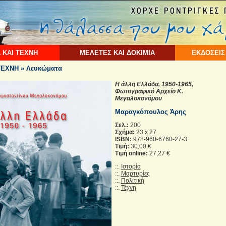
 ΚΑΙ ΤΕΧΝΗ
ΜΕΛΕΤΕΣ ΚΑΙ ΔΟΚΙΜΙΑ
ΕΚΔΟΣΕΙΣ
ΕΧΝΗ » Λευκώματα
Η άλλη Ελλάδα, 1950-1965,
Φωτογραφικό Αρχείο Κ.
Μεγαλοκονόμου
Μαραγκόπουλος Άρης
Σελ.:
200
Σχήμα:
23 x 27
ISBN:
978-960-6760-27-3
Τιμή:
30,00 €
Τιμή online:
27,27 €
::.
Ιστορία
::.
Μαρτυρίες
::.
Πολιτική
::.
Τέχνη