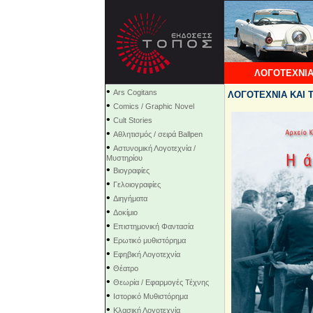
ΛΟΓΟΤΕΧΝΙΑ
•
Ars Cogitans
ΛΟΓΟΤΕΧΝΙΑ ΚΑΙ Τ
•
Comics / Graphic Novel
•
Cult Stories
•
Αθλητισμός / σειρά Ballpen
•
Αστυνομική Λογοτεχνία /
Μυστηρίου
•
Βιογραφίες
•
Γελοιογραφίες
•
Διηγήματα
•
Δοκίμιο
•
Επιστημονική Φαντασία
•
Ερωτικό μυθιστόρημα
•
Εφηβική Λογοτεχνία
•
Θέατρο
•
Θεωρία / Εφαρμογές Τέχνης
•
Ιστορικό Μυθιστόρημα
•
Κλασική Λογοτεχνία