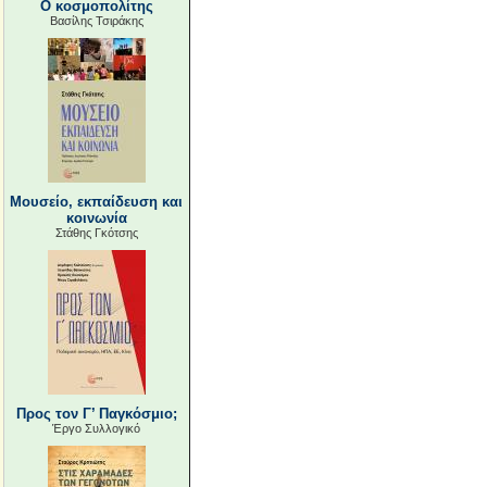
Ο κοσμοπολίτης
Βασίλης Τσιράκης
Μουσείο, εκπαίδευση και
κοινωνία
Στάθης Γκότσης
Προς τον Γ’ Παγκόσμιο;
Έργο Συλλογικό