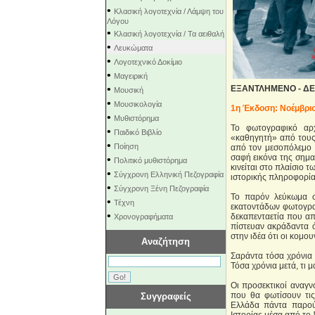
•
Κλασική λογοτεχνία / Λάμψη του
Λόγου
•
Κλασική λογοτεχνία / Τα αειθαλή
•
Λευκώματα
•
Λογοτεχνικό Δοκίμιο
•
Μαγειρική
•
ΕΞΑΝΤΛΗΜΕΝΟ
- Δ
Μουσική
•
Μουσικολογία
1η Έκδοση: Νοέμβρι
•
Μυθιστόρημα
To φωτογραφικό αρ
•
Παιδικό Βιβλίο
«καθηγητή» από τους 
•
Ποίηση
από τον μεσοπόλεμο 
σαφή εικόνα της σημα
•
Πολιτικό μυθιστόρημα
κινείται στο πλαίσιο 
•
Σύγχρονη Ελληνική Πεζογραφία
ιστορικής πληροφορίας
•
Σύγχρονη Ξένη Πεζογραφία
Το παρόν λεύκωμα 
•
Τέχνη
εκατοντάδων φωτογραφ
•
δεκαπενταετία που απ
Χρονογραφήματα
πίστευαν ακράδαντα ό
στην ιδέα ότι οι κομο
Αναζήτηση
Σαράντα τόσα χρόνια 
Τόσα χρόνια μετά, τι 
Οι προσεκτικοί αναγν
που θα φωτίσουν τι
Συγγραφείς
Ελλάδα πάντα παρού