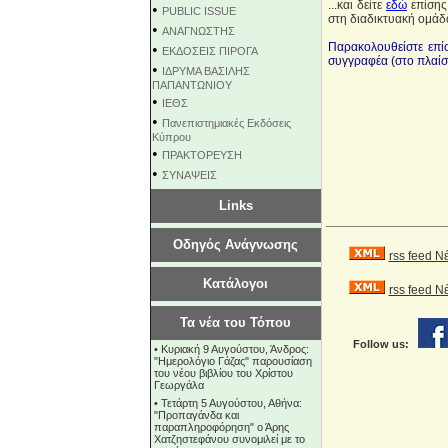
...και δείτε
εδώ
επίσης
•
PUBLIC ISSUE
στη διαδικτυακή ομά
•
ΑΝΑΓΝΩΣΤΗΣ
Παρακολουθείστε επ
•
ΕΚΔΟΣΕΙΣ ΠΙΡΟΓΑ
συγγραφέα (στο πλαίσ
•
ΙΔΡΥΜΑ ΒΑΣΙΛΗΣ
ΠΑΠΑΝΤΩΝΙΟΥ
•
ΙΕΘΣ
•
Πανεπιστημιακές Εκδόσεις
Κύπρου
•
ΠΡΑΚΤΟΡΕΥΣΗ
•
ΣΥΝΑΨΕΙΣ
Links
Οδηγός Ανάγνωσης
rss feed Ν
Κατάλογοι
rss feed 
Τα νέα του Τόπου
Follow us:
•
Κυριακή 9 Αυγούστου, Άνδρος:
"Ημερολόγιο Γάζας" παρουσίαση
του νέου βιβλίου του Χρίστου
Γεωργάλα
•
Τετάρτη 5 Αυγούστου, Αθήνα:
"Προπαγάνδα και
παραπληροφόρηση" ο Άρης
Χατζηστεφάνου συνομιλεί με το