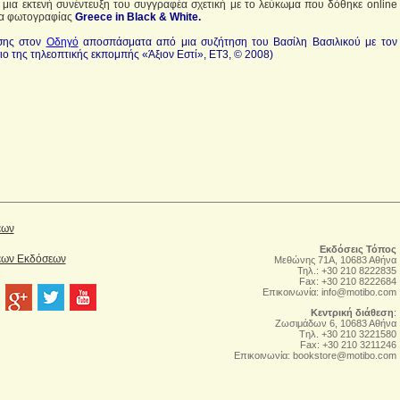
 μια εκτενή συνέντευξη του συγγραφέα σχετική με το λεύκωμα που δόθηκε online
δα φωτογραφίας
Greece in Black & White.
ίσης στον
Οδηγό
αποσπάσματα από μια συζήτηση του Βασίλη Βασιλικού με τον
ιο της τηλεοπτικής εκπομπής «Άξιον Εστί», ΕΤ3, © 2008)
έων
Εκδόσεις Τόπος
Νέων Εκδόσεων
Μεθώνης 71Α, 10683 Αθήνα
Τηλ.: +30 210 8222835
Fax: +30 210 8222684
Επικοινωνία:
info@motibo.com
Κεντρική διάθεση
:
Zωσιμάδων 6, 10683 Αθήνα
Tηλ. +30 210 3221580
Fax: +30 210 3211246
Επικοινωνία:
bookstore@motibo.com