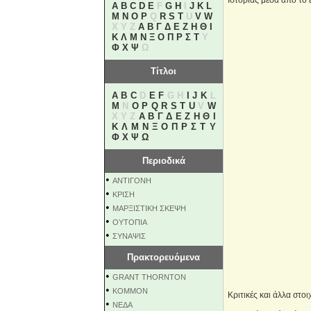
Ιστορίας μέσα από το
A
B
C
D
E
F
G
H
I
J
K
L
M
N
O
P
Q
R
S
T
U
V
W
X Y Z
Α
Β
Γ
Δ
Ε
Ζ
Η
Θ
Ι
Κ
Λ
Μ
Ν
Ξ
Ο
Π
Ρ
Σ
Τ
Υ
Φ
Χ
Ψ
Ω
Τίτλοι
A
B
C
D
E
F
G H
I
J
K
L
M
N
O
P
Q
R
S
T
U
V
W
X Y Z
Α
Β
Γ
Δ
Ε
Ζ
Η
Θ
Ι
Κ
Λ
Μ
Ν
Ξ
Ο
Π
Ρ
Σ
Τ
Υ
Φ
Χ
Ψ
Ω
Περιοδικά
•
ΑΝΤΙΓΟΝΗ
•
ΚΡΙΣΗ
•
ΜΑΡΞΙΣΤΙΚΗ ΣΚΕΨΗ
•
ΟΥΤΟΠΙΑ
•
ΣΥΝΑΨΙΣ
Πρακτορευόμενα
•
GRANT THORNTON
•
KOMMON
Kριτικές και άλλα στοι
•
NEΔΑ