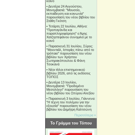
κοινό
•
Δευτέρα 24 Αυγούστου,
Μονεμβασιά: "Μουσείο,
εκπαίδευση και κοινωνία"
παρουσίαση του νέου βιβλίου του
Στάθη Γκότση
•
Τετάρτη 22 Ιουλίου, Αθήνα:
"Προπαγάνδα και
παραπληροφόρηση" ο Άρης
Χατζηστεφάνου συνομιλεί με το
κοινό
•
Παρασκευή 31 Ιουλίου, Σύρος:
"Μουντιάλ, Ιστορίες πίσω από το
τρόπαιο" παρουσίαση του νέου
βιβλίου των Χρήστου
Σωτηρακόπουλου & Φάνη
Τσοκανά
•
Νέοι τίτλοι επιστημονικού
βιβλίου 2026, από τις εκδόσεις
ΤΟΠΟΣ
•
Δευτέρα 13 Ιουλίου,
Μονεμβασιά: "Προδομένο
Μεσολόγγι" παρουσίαση του
νέου βιβλίου του Σπύρου Αλεξίου
•
Παρασκευή 3 Ιουλίου, Γιάννενα:
"Η τέχνη του πολέμου για την
εξουσία" παρουσίαση του νέου
βιβλίου του Δημήτρη Καλτσώνη
Περισσότερα »
Το Γράμμα του Τόπου