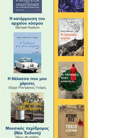
Η κατάρρευση του
αρχαίου κόσμου
Michael Hudson
Η θάλασσα που μου
χάρισες
Χόρχε Ροντρίγκες Γκόμες
Μουσικός περίδρομος
(Νέα Έκδοση)
Νίκος Φωτιάδης