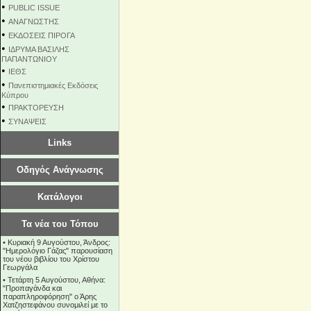
•
PUBLIC ISSUE
•
ΑΝΑΓΝΩΣΤΗΣ
•
ΕΚΔΟΣΕΙΣ ΠΙΡΟΓΑ
•
ΙΔΡΥΜΑ ΒΑΣΙΛΗΣ
ΠΑΠΑΝΤΩΝΙΟΥ
•
ΙΕΘΣ
•
Πανεπιστημιακές Εκδόσεις
Κύπρου
•
ΠΡΑΚΤΟΡΕΥΣΗ
•
ΣΥΝΑΨΕΙΣ
Links
Οδηγός Ανάγνωσης
Κατάλογοι
Τα νέα του Τόπου
•
Κυριακή 9 Αυγούστου, Άνδρος:
"Ημερολόγιο Γάζας" παρουσίαση
του νέου βιβλίου του Χρίστου
Γεωργάλα
•
Τετάρτη 5 Αυγούστου, Αθήνα:
"Προπαγάνδα και
παραπληροφόρηση" ο Άρης
Χατζηστεφάνου συνομιλεί με το