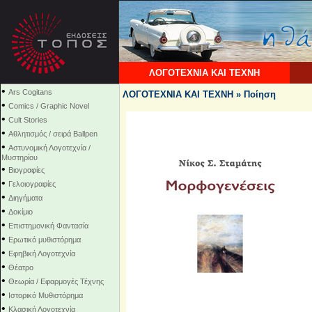
ΛΟΓΟΤΕΧΝΙΑ ΚΑΙ ΤΕΧΝΗ
•
Ars Cogitans
ΛΟΓΟΤΕΧΝΙΑ ΚΑΙ ΤΕΧΝΗ » Ποίηση
•
Comics / Graphic Novel
•
Cult Stories
•
Αθλητισμός / σειρά Ballpen
•
Αστυνομική Λογοτεχνία /
Μυστηρίου
•
Βιογραφίες
•
Γελοιογραφίες
•
Διηγήματα
•
Δοκίμιο
•
Επιστημονική Φαντασία
•
Ερωτικό μυθιστόρημα
•
Εφηβική Λογοτεχνία
•
Θέατρο
•
Θεωρία / Εφαρμογές Τέχνης
•
Ιστορικό Μυθιστόρημα
•
Κλασική Λογοτεχνία