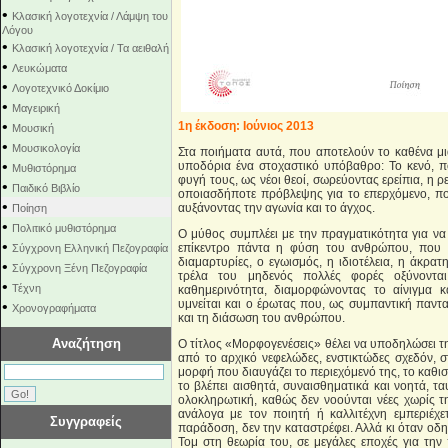
•
Κλασική λογοτεχνία / Λάμψη του
Λόγου
•
Κλασική λογοτεχνία / Τα αειθαλή
•
Λευκώματα
•
Λογοτεχνικό Δοκίμιο
•
Μαγειρική
•
1η έκδοση: Ιούνιος 2013
Μουσική
•
Μουσικολογία
Στα ποιήματα αυτά, που αποτελούν το καθένα μι
•
υποδόρια ένα στοχαστικό υπόβαθρο: Το κενό, π
Μυθιστόρημα
φυγή τους, ως νέοι θεοί, σωρεύοντας ερείπια, η
•
Παιδικό Βιβλίο
οποιασδήποτε πρόβλεψης για το επερχόμενο, που 
•
αυξάνοντας την αγωνία και το άγχος.
Ποίηση
•
Πολιτικό μυθιστόρημα
O μύθος συμπλέει με την πραγματικότητα για να 
•
επίκεντρο πάντα η φύση του ανθρώπου, που πα
Σύγχρονη Ελληνική Πεζογραφία
διαμαρτυρίες, ο εγωισμός, η ιδιοτέλεια, η άκρατ
•
Σύγχρονη Ξένη Πεζογραφία
τρέλα του μηδενός πολλές φορές οξύνονται
•
Τέχνη
καθημερινότητα, διαμορφώνοντας το αίνιγμα κ
υμνείται και ο έρωτας που, ως συμπαντική παντ
•
Χρονογραφήματα
και τη διάσωση του ανθρώπου.
Αναζήτηση
Ο τίτλος «Μορφογενέσεις» θέλει να υποδηλώσει τ
από το αρχικό νεφελώδες, ενστικτώδες σχεδόν, 
μορφή που διαυγάζει το περιεχόμενό της, το καθισ
το βλέπει αισθητά, συναισθηματικά και νοητά, τα
ολοκληρωτική, καθώς δεν νοούνται νέες χωρίς
ανάλογα με τον ποιητή ή καλλιτέχνη εμπεριέχ
Συγγραφείς
παράδοση, δεν την καταστρέφει. Αλλά κι όταν οδηγε
Τομ στη θεωρία του, σε μεγάλες εποχές για την