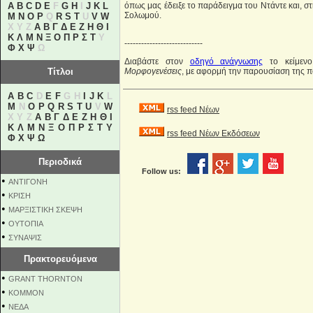
A
B
C
D
E
F
G
H
I
J
K
L
όπως μας έδειξε το παράδειγμα του Ντάντε και, στ
Σολωμού.
M
N
O
P
Q
R
S
T
U
V
W
X Y Z
Α
Β
Γ
Δ
Ε
Ζ
Η
Θ
Ι
Κ
Λ
Μ
Ν
Ξ
Ο
Π
Ρ
Σ
Τ
Υ
----------------------------
Φ
Χ
Ψ
Ω
Διαβάστε στον
οδηγό ανάγνωσης
το κείμενο
Τίτλοι
Μορφογενέσεις
, με αφορμή την παρουσίαση της 
A
B
C
D
E
F
G H
I
J
K
L
M
N
O
P
Q
R
S
T
U
V
W
rss feed Νέων
X Y Z
Α
Β
Γ
Δ
Ε
Ζ
Η
Θ
Ι
Κ
Λ
Μ
Ν
Ξ
Ο
Π
Ρ
Σ
Τ
Υ
rss feed Νέων Εκδόσεων
Φ
Χ
Ψ
Ω
Περιοδικά
Follow us:
•
ΑΝΤΙΓΟΝΗ
•
ΚΡΙΣΗ
•
ΜΑΡΞΙΣΤΙΚΗ ΣΚΕΨΗ
•
ΟΥΤΟΠΙΑ
•
ΣΥΝΑΨΙΣ
Πρακτορευόμενα
•
GRANT THORNTON
•
KOMMON
•
NEΔΑ