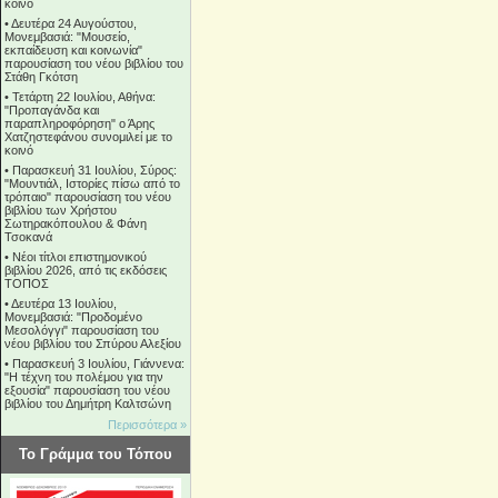
κοινό
•
Δευτέρα 24 Αυγούστου,
Μονεμβασιά: "Μουσείο,
εκπαίδευση και κοινωνία"
παρουσίαση του νέου βιβλίου του
Στάθη Γκότση
•
Τετάρτη 22 Ιουλίου, Αθήνα:
"Προπαγάνδα και
παραπληροφόρηση" ο Άρης
Χατζηστεφάνου συνομιλεί με το
κοινό
•
Παρασκευή 31 Ιουλίου, Σύρος:
"Μουντιάλ, Ιστορίες πίσω από το
τρόπαιο" παρουσίαση του νέου
βιβλίου των Χρήστου
Σωτηρακόπουλου & Φάνη
Τσοκανά
•
Νέοι τίτλοι επιστημονικού
βιβλίου 2026, από τις εκδόσεις
ΤΟΠΟΣ
•
Δευτέρα 13 Ιουλίου,
Μονεμβασιά: "Προδομένο
Μεσολόγγι" παρουσίαση του
νέου βιβλίου του Σπύρου Αλεξίου
•
Παρασκευή 3 Ιουλίου, Γιάννενα:
"Η τέχνη του πολέμου για την
εξουσία" παρουσίαση του νέου
βιβλίου του Δημήτρη Καλτσώνη
Περισσότερα »
Το Γράμμα του Τόπου