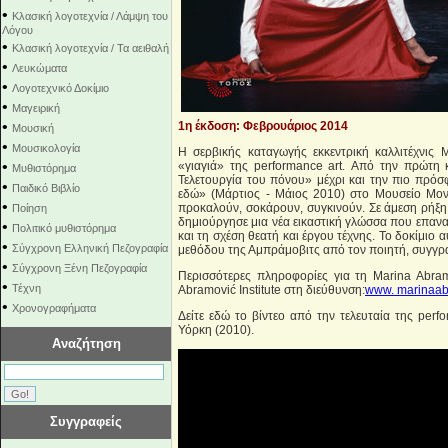
•
Κλασική λογοτεχνία / Λάμψη του
Λόγου
•
Κλασική λογοτεχνία / Τα αειθαλή
•
Λευκώματα
•
Λογοτεχνικό Δοκίμιο
•
Μαγειρική
•
1η έκδοση: Φεβρουάριος 2014
Μουσική
•
Μουσικολογία
Η σερβικής καταγωγής εκκεντρική καλλιτέχνις M
•
«γιαγιά» της performance art. Από την πρώτη 
Μυθιστόρημα
Τελετουργία του πόνου» μέχρι και την πιο πρόσφ
•
Παιδικό Βιβλίο
εδώ» (Μάρτιος - Μάιος 2010) στο Μουσείο Μον
•
προκαλούν, σοκάρουν, συγκινούν. Σε άμεση ρήξη 
Ποίηση
δημιούργησε μια νέα εικαστική γλώσσα που επαναπ
•
Πολιτικό μυθιστόρημα
και τη σχέση θεατή και έργου τέχνης. Το δοκίμιο 
•
Σύγχρονη Ελληνική Πεζογραφία
μεθόδου της Αμπράμοβιτς από τον ποιητή, συγγρα
•
Σύγχρονη Ξένη Πεζογραφία
Περισσότερες πληροφορίες για τη Marina Abram
•
Τέχνη
Abramović Institute στη διεύθυνση:
www. marinaabr
•
Χρονογραφήματα
Δείτε εδώ το βίντεο από την τελευταία της pe
Υόρκη (2010).
Αναζήτηση
Συγγραφείς