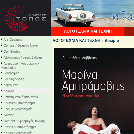
ΛΟΓΟΤΕΧΝΙΑ ΚΑΙ ΤΕΧΝΗ
•
Ars Cogitans
ΛΟΓΟΤΕΧΝΙΑ ΚΑΙ ΤΕΧΝΗ » Δοκίμιο
•
Comics / Graphic Novel
•
Cult Stories
•
Αθλητισμός / σειρά Ballpen
•
Αστυνομική Λογοτεχνία /
Μυστηρίου
•
Βιογραφίες
•
Γελοιογραφίες
•
Διηγήματα
•
Δοκίμιο
•
Επιστημονική Φαντασία
•
Ερωτικό μυθιστόρημα
•
Εφηβική Λογοτεχνία
•
Θέατρο
•
Θεωρία / Εφαρμογές Τέχνης
•
Ιστορικό Μυθιστόρημα
•
Κλασική Λογοτεχνία