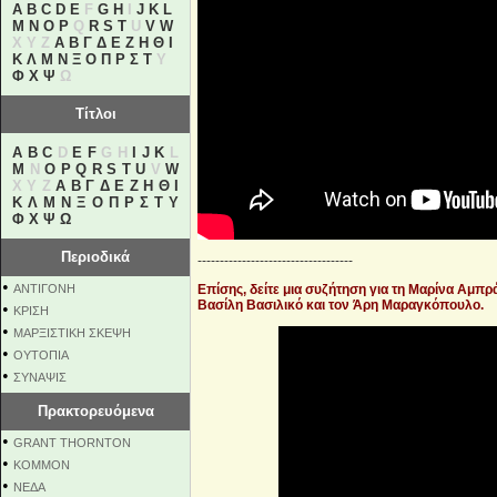
A
B
C
D
E
F
G
H
I
J
K
L
M
N
O
P
Q
R
S
T
U
V
W
X Y Z
Α
Β
Γ
Δ
Ε
Ζ
Η
Θ
Ι
Κ
Λ
Μ
Ν
Ξ
Ο
Π
Ρ
Σ
Τ
Υ
Φ
Χ
Ψ
Ω
Τίτλοι
A
B
C
D
E
F
G H
I
J
K
L
M
N
O
P
Q
R
S
T
U
V
W
X Y Z
Α
Β
Γ
Δ
Ε
Ζ
Η
Θ
Ι
Κ
Λ
Μ
Ν
Ξ
Ο
Π
Ρ
Σ
Τ
Υ
Φ
Χ
Ψ
Ω
Περιοδικά
-----------------------------------
•
ΑΝΤΙΓΟΝΗ
Επίσης, δείτε μια συζήτηση για τη Μαρίνα Αμπρά
Βασίλη Βασιλικό και τον Άρη Μαραγκόπουλο.
•
ΚΡΙΣΗ
•
ΜΑΡΞΙΣΤΙΚΗ ΣΚΕΨΗ
•
ΟΥΤΟΠΙΑ
•
ΣΥΝΑΨΙΣ
Πρακτορευόμενα
•
GRANT THORNTON
•
KOMMON
•
NEΔΑ