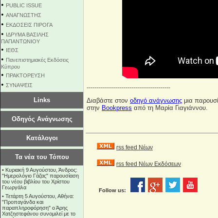
•
PUBLIC ISSUE
•
ΑΝΑΓΝΩΣΤΗΣ
•
ΕΚΔΟΣΕΙΣ ΠΙΡΟΓΑ
•
ΙΔΡΥΜΑ ΒΑΣΙΛΗΣ
ΠΑΠΑΝΤΩΝΙΟΥ
•
ΙΕΘΣ
•
Πανεπιστημιακές Εκδόσεις
Κύπρου
•
ΠΡΑΚΤΟΡΕΥΣΗ
•
ΣΥΝΑΨΕΙΣ
-------------------------------------------
Links
Διαβάστε στον
οδηγό ανάγνωσης
μια παρουσί
στην
Bookpress
από τη Μαρία Γιαγιάννου.
Οδηγός Ανάγνωσης
Κατάλογοι
rss feed Νέων
Τα νέα του Τόπου
rss feed Νέων Εκδόσεων
•
Κυριακή 9 Αυγούστου, Άνδρος:
"Ημερολόγιο Γάζας" παρουσίαση
του νέου βιβλίου του Χρίστου
Γεωργάλα
Follow us:
•
Τετάρτη 5 Αυγούστου, Αθήνα:
"Προπαγάνδα και
παραπληροφόρηση" ο Άρης
Χατζηστεφάνου συνομιλεί με το