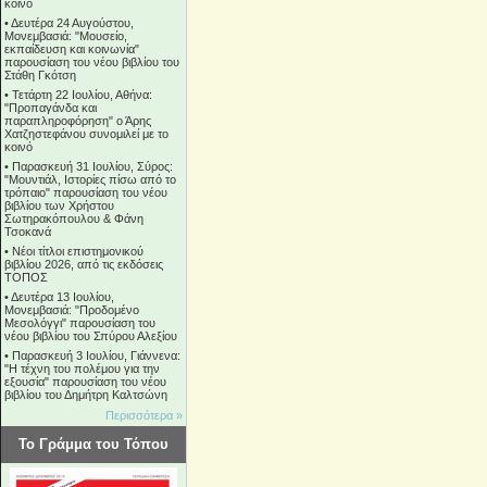
κοινό
•
Δευτέρα 24 Αυγούστου,
Μονεμβασιά: "Μουσείο,
εκπαίδευση και κοινωνία"
παρουσίαση του νέου βιβλίου του
Στάθη Γκότση
•
Τετάρτη 22 Ιουλίου, Αθήνα:
"Προπαγάνδα και
παραπληροφόρηση" ο Άρης
Χατζηστεφάνου συνομιλεί με το
κοινό
•
Παρασκευή 31 Ιουλίου, Σύρος:
"Μουντιάλ, Ιστορίες πίσω από το
τρόπαιο" παρουσίαση του νέου
βιβλίου των Χρήστου
Σωτηρακόπουλου & Φάνη
Τσοκανά
•
Νέοι τίτλοι επιστημονικού
βιβλίου 2026, από τις εκδόσεις
ΤΟΠΟΣ
•
Δευτέρα 13 Ιουλίου,
Μονεμβασιά: "Προδομένο
Μεσολόγγι" παρουσίαση του
νέου βιβλίου του Σπύρου Αλεξίου
•
Παρασκευή 3 Ιουλίου, Γιάννενα:
"Η τέχνη του πολέμου για την
εξουσία" παρουσίαση του νέου
βιβλίου του Δημήτρη Καλτσώνη
Περισσότερα »
Το Γράμμα του Τόπου