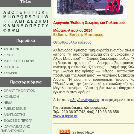
Τίτλοι
A
B
C
D
E
F
G H
I
J
K
L
M
N
O
P
Q
R
S
T
U
V
W
X Y Z
Α
Β
Γ
Δ
Ε
Ζ
Η
Θ
Ι
Διμηνιαία Έκδοση Θεωρίας και Πολιτισμού
Κ
Λ
Μ
Ν
Ξ
Ο
Π
Ρ
Σ
Τ
Υ
Φ
Χ
Ψ
Ω
Μάρτιος-Απρίλιος 2014
Εκδότης: Ευτύχης Μπιτσάκης
Περιοδικά
Οπισθόφυλλο τεύχους
•
ΑΝΤΙΓΟΝΗ
Αλέξανδρος Χρύσης: "Δημοκρατία εναντίον φιλε
•
ωτήρης: "Η δυσπιστία ενάντια στη δημοκρατία (σ
ΚΡΙΣΗ
Αλαίν Μπαντιού)" — Σπύρος Σακελλαρόπουλος: "Μ
•
ΜΑΡΞΙΣΤΙΚΗ ΣΚΕΨΗ
τη διάρκεια της κρίσης" — Δημήτρης Σαραφιανός:
•
ανάγκης ή καθεστώς εξαίρεσης;" — Δημήτρης Καλτ
ΟΥΤΟΠΙΑ
την Ελλάδα της κρίσης" — Πέτρος Παπακωνστ
•
ΣΥΝΑΨΙΣ
πρόβλημα της Αριστεράς" — Λεωνίδας Βατικιώτης
Λιόσης: "Η φύση της Ευρωπαϊκής Ένωσης και
Πρακτορευόμενα
"Εξετάζοντας την (οικονομική και οικολογική)
Μεγαλοοικονόμου: "Από τη βία των «πειθαρχικώ
•
GRANT THORNTON
εγκλεισμό στον δρόμο".
•
KOMMON
Δείτε στον
οδηγό ανάγνωσης
τα περιεχόμενα, το ε
•
NEΔΑ
•
Για περισσότερες πληροφορίες:
PUBLIC ISSUE
Τηλ.: 210 36.07.742, Φαξ: 210 38.36.658
•
ΑΝΑΓΝΩΣΤΗΣ
www.u-topia.gr
•
ΕΚΔΟΣΕΙΣ ΠΙΡΟΓΑ
•
ΙΔΡΥΜΑ ΒΑΣΙΛΗΣ
ΠΑΠΑΝΤΩΝΙΟΥ
rss feed Νέων