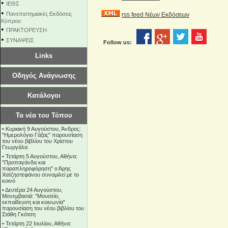
•
ΙΕΘΣ
•
Πανεπιστημιακές Εκδόσεις
rss feed Νέων Εκδόσεων
Κύπρου
•
ΠΡΑΚΤΟΡΕΥΣΗ
•
ΣΥΝΑΨΕΙΣ
Follow us:
Links
Οδηγός Ανάγνωσης
Κατάλογοι
Τα νέα του Τόπου
•
Κυριακή 9 Αυγούστου, Άνδρος:
"Ημερολόγιο Γάζας" παρουσίαση
του νέου βιβλίου του Χρίστου
Γεωργάλα
•
Τετάρτη 5 Αυγούστου, Αθήνα:
"Προπαγάνδα και
παραπληροφόρηση" ο Άρης
Χατζηστεφάνου συνομιλεί με το
κοινό
•
Δευτέρα 24 Αυγούστου,
Μονεμβασιά: "Μουσείο,
εκπαίδευση και κοινωνία"
παρουσίαση του νέου βιβλίου του
Στάθη Γκότση
•
Τετάρτη 22 Ιουλίου, Αθήνα: