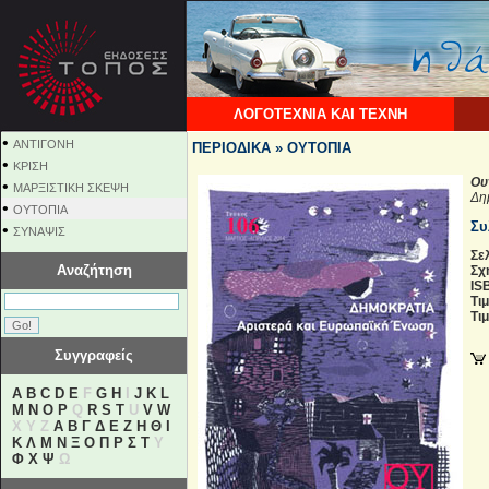
ΛΟΓΟΤΕΧΝΙΑ ΚΑΙ ΤΕΧΝΗ
•
ΑΝΤΙΓΟΝΗ
ΠΕΡΙΟΔΙΚΑ » ΟΥΤΟΠΙΑ
•
ΚΡΙΣΗ
Ου
•
ΜΑΡΞΙΣΤΙΚΗ ΣΚΕΨΗ
Δη
•
ΟΥΤΟΠΙΑ
Συ
•
ΣΥΝΑΨΙΣ
Σελ
Αναζήτηση
Σχ
IS
Τιμ
Τιμ
Συγγραφείς
A
B
C
D
E
F
G
H
I
J
K
L
M
N
O
P
Q
R
S
T
U
V
W
X Y Z
Α
Β
Γ
Δ
Ε
Ζ
Η
Θ
Ι
Κ
Λ
Μ
Ν
Ξ
Ο
Π
Ρ
Σ
Τ
Υ
Φ
Χ
Ψ
Ω