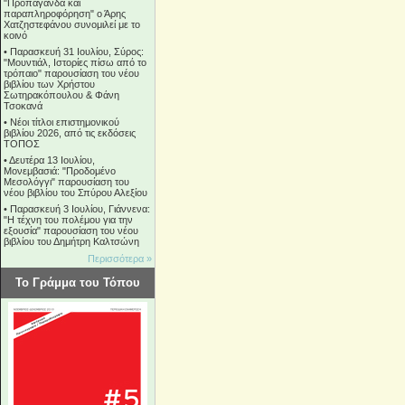
"Προπαγάνδα και
παραπληροφόρηση" ο Άρης
Χατζηστεφάνου συνομιλεί με το
κοινό
•
Παρασκευή 31 Ιουλίου, Σύρος:
"Μουντιάλ, Ιστορίες πίσω από το
τρόπαιο" παρουσίαση του νέου
βιβλίου των Χρήστου
Σωτηρακόπουλου & Φάνη
Τσοκανά
•
Νέοι τίτλοι επιστημονικού
βιβλίου 2026, από τις εκδόσεις
ΤΟΠΟΣ
•
Δευτέρα 13 Ιουλίου,
Μονεμβασιά: "Προδομένο
Μεσολόγγι" παρουσίαση του
νέου βιβλίου του Σπύρου Αλεξίου
•
Παρασκευή 3 Ιουλίου, Γιάννενα:
"Η τέχνη του πολέμου για την
εξουσία" παρουσίαση του νέου
βιβλίου του Δημήτρη Καλτσώνη
Περισσότερα »
Το Γράμμα του Τόπου