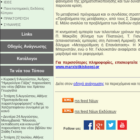
•
φαινόμενο της χρηματιστικοποίησης και των δυνα
ΙΕΘΣ
παρούσα κρίση.
•
Πανεπιστημιακές Εκδόσεις
Κύπρου
Το μεταβατικό πρόγραμμα και οι συνδέσεις στρατη
•
ΠΡΑΚΤΟΡΕΥΣΗ
«Προβλήματα της μετάβασης», από τους Σ. Σεφερι
Ε. Μάλο αναλύει τα προβλήματα των διεθνών σχέ
•
ΣΥΝΑΨΕΙΣ
Η κινηματική εμπειρία των τελευταίων χρόνων π
Links
Π. Μακρίδη (Κίνημα των Πλατειών), Τ. Γιαν
(επαναστατικές εμπειρίες στη Λατινική Αμερική).
δίλημμα «Μεταρρύθμιση ή Επανάσταση». Η Χ.
Οδηγός Ανάγνωσης
Μπερνστάιν, ενώ ο Ντ. Γκλουκστάιν αναφέρεται
μαρξισμό και το ρεφορμισμό.
Κατάλογοι
Για περισσότερες πληροφορίες, επισκεφτείτε
www.marxistikiskepsi.gr
Τα νέα του Τόπου
•
Κυριακή 9 Αυγούστου, Άνδρος:
"Ημερολόγιο Γάζας" παρουσίαση
Δείτε στον
οδηγό ανάγνωσης
τα περιεχόμενα και τ
του νέου βιβλίου του Χρίστου
Γεωργάλα
•
Τετάρτη 5 Αυγούστου, Αθήνα:
"Προπαγάνδα και
rss feed Νέων
παραπληροφόρηση" ο Άρης
Χατζηστεφάνου συνομιλεί με το
κοινό
rss feed Νέων Εκδόσεων
•
Δευτέρα 24 Αυγούστου,
Μονεμβασιά: "Μουσείο,
εκπαίδευση και κοινωνία"
παρουσίαση του νέου βιβλίου του
Follow us:
Στάθη Γκότση
•
Τετάρτη 22 Ιουλίου, Αθήνα: