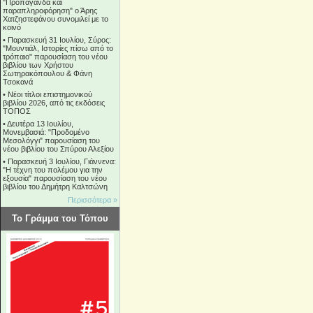
"Προπαγάνδα και
παραπληροφόρηση" ο Άρης
Χατζηστεφάνου συνομιλεί με το
κοινό
•
Παρασκευή 31 Ιουλίου, Σύρος:
"Μουντιάλ, Ιστορίες πίσω από το
τρόπαιο" παρουσίαση του νέου
βιβλίου των Χρήστου
Σωτηρακόπουλου & Φάνη
Τσοκανά
•
Νέοι τίτλοι επιστημονικού
βιβλίου 2026, από τις εκδόσεις
ΤΟΠΟΣ
•
Δευτέρα 13 Ιουλίου,
Μονεμβασιά: "Προδομένο
Μεσολόγγι" παρουσίαση του
νέου βιβλίου του Σπύρου Αλεξίου
•
Παρασκευή 3 Ιουλίου, Γιάννενα:
"Η τέχνη του πολέμου για την
εξουσία" παρουσίαση του νέου
βιβλίου του Δημήτρη Καλτσώνη
Περισσότερα »
Το Γράμμα του Τόπου