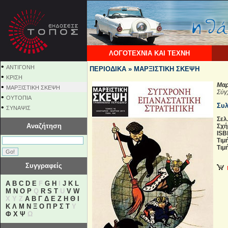
ΛΟΓΟΤΕΧΝΙΑ ΚΑΙ ΤΕΧΝΗ
•
ΑΝΤΙΓΟΝΗ
ΠΕΡΙΟΔΙΚΑ » ΜΑΡΞΙΣΤΙΚΗ ΣΚΕΨΗ
•
ΚΡΙΣΗ
Μαρ
•
ΜΑΡΞΙΣΤΙΚΗ ΣΚΕΨΗ
Σύγ
•
ΟΥΤΟΠΙΑ
Συλ
•
ΣΥΝΑΨΙΣ
Σελ.
Αναζήτηση
Σχή
ISB
Τιμ
Τιμή
Συγγραφείς
Π
A
B
C
D
E
F
G
H
I
J
K
L
M
N
O
P
Q
R
S
T
U
V
W
X Y Z
Α
Β
Γ
Δ
Ε
Ζ
Η
Θ
Ι
Κ
Λ
Μ
Ν
Ξ
Ο
Π
Ρ
Σ
Τ
Υ
Φ
Χ
Ψ
Ω