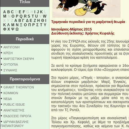
Τίτλοι
A
B
C
D
E
F
G H
I
J
K
L
M
N
O
P
Q
R
S
T
U
V
W
X Y Z
Α
Β
Γ
Δ
Ε
Ζ
Η
Θ
Ι
Τριμηνιαίο περιοδικό για τη μαρξιστική θεωρία
Κ
Λ
Μ
Ν
Ξ
Ο
Π
Ρ
Σ
Τ
Υ
Φ
Χ
Ψ
Ω
Ιανουάριος-Μάρτιος 2015
Διεύθυνση έκδοσης: Χρήστος Κεφαλής
Περιοδικά
Η νίκη του ΣΥΡΙΖΑ στις εκλογές της 25ης Ιανουαρίο
χώρες της Ευρώπης, θέτουν επί τάπητος τα ζ
•
ΑΝΤΙΓΟΝΗ
αφορούν τη σχέση μεταρρύθμισης και επανάστασ
•
ΚΡΙΣΗ
σύνδεση της σοσιαλιστικής προοπτικής με τα ζη
τωρινή παγκόσμια κρίση του καπιταλισμού.
•
ΜΑΡΞΙΣΤΙΚΗ ΣΚΕΨΗ
•
ΟΥΤΟΠΙΑ
Σε αυτά τα κρίσιμα ζητήματα αφιερώνεται ο 16
•
κυκλοφόρησε. Ο τόμος έχει τίτλο «Σύγχρονη επανασ
ΣΥΝΑΨΙΣ
Στο πρώτο μέρος, «Πηγές - Ιστορία», ο αναγνώσ
Πρακτορευόμενα
άλλων επιφανών μαρξιστών: Μαρξ, Ένγκελς, 
σημειώνεται στον πρόλογο, πρόκειται για θεμελι
•
GRANT THORNTON
του κινήματος», τονίζοντας «την αναγκαιότητα τ
•
KOMMON
την πολιτική ενιαίου μετώπου και συμμαχιών που
•
στενών δεσμών με τις μάζες μέσα από τη συ
NEΔΑ
καταπολέμηση των αριστερίστικων και σεκταριστι
•
PUBLIC ISSUE
την τακτική» του 4ου Συνεδρίου της Κομιντέρν 
•
από τον Τζ. Ριντέλ.
ΑΝΑΓΝΩΣΤΗΣ
•
ΕΚΔΟΣΕΙΣ ΠΙΡΟΓΑ
Στο μέρος «Παγκοσμιοποίηση και σοσιαλιστική 
•
ΙΔΡΥΜΑ ΒΑΣΙΛΗΣ
Τόλιου και Χρ. Κεφαλή, με θέμα τα προβλήμα
ΠΑΠΑΝΤΩΝΙΟΥ
παγκοσμιοποίησης, καθώς και κείμενα των Κ. Λ