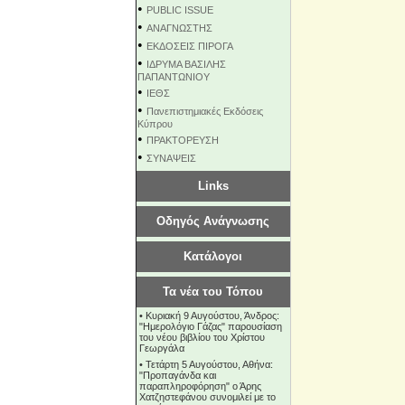
•
PUBLIC ISSUE
•
ΑΝΑΓΝΩΣΤΗΣ
•
ΕΚΔΟΣΕΙΣ ΠΙΡΟΓΑ
•
ΙΔΡΥΜΑ ΒΑΣΙΛΗΣ
ΠΑΠΑΝΤΩΝΙΟΥ
•
ΙΕΘΣ
•
Πανεπιστημιακές Εκδόσεις
Κύπρου
•
ΠΡΑΚΤΟΡΕΥΣΗ
•
ΣΥΝΑΨΕΙΣ
Links
Οδηγός Ανάγνωσης
Κατάλογοι
Τα νέα του Τόπου
•
Κυριακή 9 Αυγούστου, Άνδρος:
"Ημερολόγιο Γάζας" παρουσίαση
του νέου βιβλίου του Χρίστου
Γεωργάλα
•
Τετάρτη 5 Αυγούστου, Αθήνα:
"Προπαγάνδα και
παραπληροφόρηση" ο Άρης
Χατζηστεφάνου συνομιλεί με το