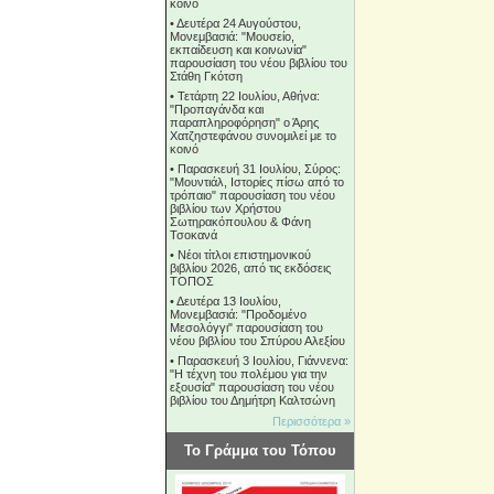
κοινό
•
Δευτέρα 24 Αυγούστου,
Μονεμβασιά: "Μουσείο,
εκπαίδευση και κοινωνία"
παρουσίαση του νέου βιβλίου του
Στάθη Γκότση
•
Τετάρτη 22 Ιουλίου, Αθήνα:
"Προπαγάνδα και
παραπληροφόρηση" ο Άρης
Χατζηστεφάνου συνομιλεί με το
κοινό
•
Παρασκευή 31 Ιουλίου, Σύρος:
"Μουντιάλ, Ιστορίες πίσω από το
τρόπαιο" παρουσίαση του νέου
βιβλίου των Χρήστου
Σωτηρακόπουλου & Φάνη
Τσοκανά
•
Νέοι τίτλοι επιστημονικού
βιβλίου 2026, από τις εκδόσεις
ΤΟΠΟΣ
•
Δευτέρα 13 Ιουλίου,
Μονεμβασιά: "Προδομένο
Μεσολόγγι" παρουσίαση του
νέου βιβλίου του Σπύρου Αλεξίου
•
Παρασκευή 3 Ιουλίου, Γιάννενα:
"Η τέχνη του πολέμου για την
εξουσία" παρουσίαση του νέου
βιβλίου του Δημήτρη Καλτσώνη
Περισσότερα »
Το Γράμμα του Τόπου