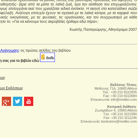
 απαιτείται προσπάθεια να μείνεις πιστός στις βαθύτερες προθέσεις του αφηγητή. Ο
καθηγητής- ξέρει από τα μέσα τη λαϊκή ζωή, έχει την αίσθηση του επιχωριάζοντος
γως επιτυγχάνει εκεί που χρειάζεται ειδικό ένστικτο. Η σκηνή στο καπελάδικο σώζει
ιφύλαξη. Ανάλογη επιτυχία έχουν τα σχετικά με τα λαϊκά κέντρα, με τα καρφιά που
νικής οικογένειας, με τις φυλακές, τις οργανώσεις, και τον συγχρωτισμό με κάθε
ητο το: «Για να κάνουμε τους ακροβάτες ήρθαμε εδώ πέρα»;
Κωστής Παπαγιώργης, Αθηνόραμα 2007
 Ανάγνωσης
τις πρώτες σελίδες του βιβλίου
σας για το βιβλίο εδώ
έων
Εκδόσεις Τόπος
Νέων Εκδόσεων
Μεθώνης 71Α, 10683 Αθήνα
Τηλ.: +30 210 8222835
Fax: +30 210 8222684
Επικοινωνία:
info@motibo.com
Κεντρική διάθεση
:
Zωσιμάδων 6, 10683 Αθήνα
Tηλ. +30 210 3221580
Fax: +30 210 3211246
Επικοινωνία:
bookstore@motibo.com