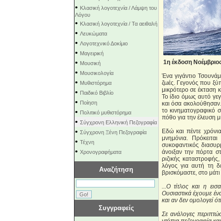
•
Κλασική λογοτεχνία / Λάμψη του
Λόγου
•
Κλασική λογοτεχνία / Τα αειθαλή
•
Λευκώματα
•
Λογοτεχνικό Δοκίμιο
•
Μαγειρική
•
1η έκδοση Νοέμβριο
Μουσική
•
Μουσικολογία
Ένα γιγάντιο Τσουνάμ
•
ζωές. Γεγονός που ξύ
Μυθιστόρημα
μικρότερο σε έκταση κ
•
Παιδικό Βιβλίο
Το ίδιο όμως αυτό γε
•
Ποίηση
και όσα ακολούθησαν. 
το κινηματογραφικό σ
•
Πολιτικό μυθιστόρημα
πόθο για την έλευση μ
•
Σύγχρονη Ελληνική Πεζογραφία
•
Εδώ και πέντε χρόνια
Σύγχρονη Ξένη Πεζογραφία
μνημόνια. Πρόκειτα
•
Τέχνη
συκοφαντικός διασυρ
•
άνοιξαν την πόρτα σ
Χρονογραφήματα
ριζικής καταστροφής
λόγος για αυτή τη δ
Αναζήτηση
βρισκόμαστε, στο μάτι
...Ο τίτλος και η ε
Ουσιαστικά έχουμε ένα
και αν δεν ομολογεί ότ
Συγγραφείς
Σε ανάλογες περιπτώσε