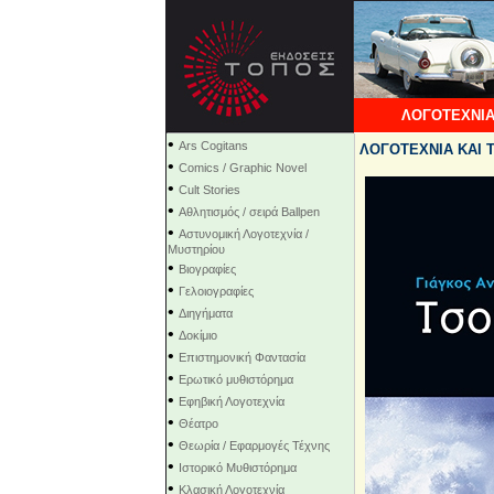
ΛΟΓΟΤΕΧΝΙΑ
•
Ars Cogitans
ΛΟΓΟΤΕΧΝΙΑ ΚΑΙ Τ
•
Comics / Graphic Novel
•
Cult Stories
•
Αθλητισμός / σειρά Ballpen
•
Αστυνομική Λογοτεχνία /
Μυστηρίου
•
Βιογραφίες
•
Γελοιογραφίες
•
Διηγήματα
•
Δοκίμιο
•
Επιστημονική Φαντασία
•
Ερωτικό μυθιστόρημα
•
Εφηβική Λογοτεχνία
•
Θέατρο
•
Θεωρία / Εφαρμογές Τέχνης
•
Ιστορικό Μυθιστόρημα
•
Κλασική Λογοτεχνία