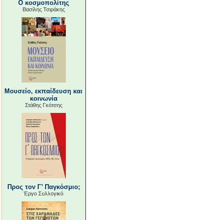
Ο κοσμοπολίτης
Βασίλης Τσιράκης
Μουσείο, εκπαίδευση και
κοινωνία
Στάθης Γκότσης
Προς τον Γ’ Παγκόσμιο;
Έργο Συλλογικό