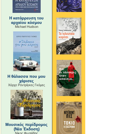
Η κατάρρευση του
αρχαίου κόσμου
Michael Hudson
Η θάλασσα που μου
χάρισες
Χόρχε Ροντρίγκες Γκόμες
Μουσικός περίδρομος
(Νέα Έκδοση)
Νίκος Φωτιάδης