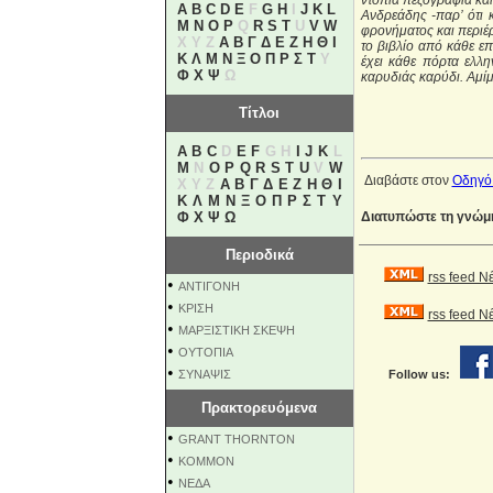
ντόπια πεζογραφία και
A
B
C
D
E
F
G
H
I
J
K
L
Ανδρεάδης -παρ’ ότι 
M
N
O
P
Q
R
S
T
U
V
W
φρονήματος και περιέρ
X Y Z
Α
Β
Γ
Δ
Ε
Ζ
Η
Θ
Ι
το βιβλίο από κάθε επ
Κ
Λ
Μ
Ν
Ξ
Ο
Π
Ρ
Σ
Τ
Υ
έχει κάθε πόρτα ελλη
Φ
Χ
Ψ
Ω
καρυδιάς καρύδι. Αμίμ
Τίτλοι
A
B
C
D
E
F
G H
I
J
K
L
M
N
O
P
Q
R
S
T
U
V
W
Διαβάστε στον
Οδηγό
X Y Z
Α
Β
Γ
Δ
Ε
Ζ
Η
Θ
Ι
Κ
Λ
Μ
Ν
Ξ
Ο
Π
Ρ
Σ
Τ
Υ
Φ
Χ
Ψ
Ω
Διατυπώστε τη γνώμη 
Περιοδικά
rss feed Ν
•
ΑΝΤΙΓΟΝΗ
•
ΚΡΙΣΗ
rss feed 
•
ΜΑΡΞΙΣΤΙΚΗ ΣΚΕΨΗ
•
ΟΥΤΟΠΙΑ
•
ΣΥΝΑΨΙΣ
Follow us:
Πρακτορευόμενα
•
GRANT THORNTON
•
KOMMON
•
NEΔΑ