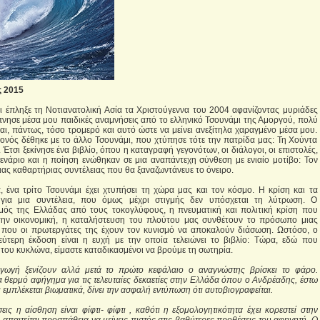
ς 2015
ι έπληξε τη Νοτιανατολική Ασία τα Χριστούγεννα του 2004 αφανίζοντας μυριάδες
πνησε μέσα μου παιδικές αναμνήσεις από το ελληνικό Τσουνάμι της Αμοργού, πολύ
αι, πάντως, τόσο τρομερό και αυτό ώστε να μείνει ανεξίτηλα χαραγμένο μέσα μου.
γονός δέθηκε με το άλλο Τσουνάμι, που χτύπησε τότε την πατρίδα μας: Τη Χούντα
Έτσι ξεκίνησε ένα βιβλίο, όπου η καταγραφή γεγονότων, οι διάλογοι, οι επιστολές,
ενάριο και η ποίηση ενώθηκαν σε μια αναπάντεχη σύνθεση με ενιαίο μοτίβο: Τον
ιας καθαρτήριας συντέλειας που θα ξαναζωντάνευε το όνειρο.
, ένα τρίτο Τσουνάμι έχει χτυπήσει τη χώρα μας και τον κόσμο. Η κρίση και τα
ι για μια συντέλεια, που όμως μέχρι στιγμής δεν υπόσχεται τη λύτρωση. Ο
μός της Ελλάδας από τους τοκογλύφους, η πνευματική και πολιτική κρίση που
την οικονομική, η καταλήστευση του πλούτου μας συνθέτουν το πρόσωπο μιας
, που οι πρωτεργάτες της έχουν τον κυνισμό να αποκαλούν διάσωση. Ωστόσο, ο
εύτερη έκδοση είναι η ευχή με την οποία τελειώνει το βιβλίο: Τώρα, εδώ που
 του κυκλώνα, είμαστε καταδικασμένοι να βρούμε τη σωτηρία.
ισαγωγή ξενίζουν αλλά μετά το πρώτο κεφάλαιο ο αναγνώστης βρίσκει το φάρο.
 θερμό αφήγημα για τις τελευταίες δεκαετίες στην Ελλάδα όπου ο Ανδρέαδης, έστω
ι εμπλέκεται βιωματικά, δίνει την ασφαλή εντύπωση ότι αυτοβιογραφείται.
ις η αίσθηση είναι φίφτι- φίφτι , καθότι η εξομολογητικότητα έχει κορεστεί στην