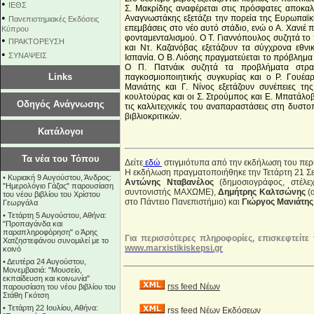
•
ΙΕΘΣ
Σ. Μακρίδης αναφέρεται στις πρόσφατες αποκαλ
•
Αναγνωστάκης εξετάζει την πορεία της Ευρωπαϊκή
Πανεπιστημιακές Εκδόσεις
επεμβάσεις στο νέο αυτό στάδιο, ενώ ο Α. Χανιέ 
Κύπρου
φονταμενταλισμού. Ο Τ. Γιαννόπουλος συζητά το 
•
ΠΡΑΚΤΟΡΕΥΣΗ
και Ντ. Καζανόβας εξετάζουν τα σύγχρονα εθν
•
ΣΥΝΑΨΕΙΣ
Ισπανία. Ο Β. Λιόσης πραγματεύεται το πρόβλημα 
Ο Π. Πατνάικ συζητά τα προβλήματα στρατ
Links
παγκοσμιοποιητικής συγκυρίας και ο Ρ. Γουέαρ
Μανιάτης και Γ. Νίνος εξετάζουν συνέπειες τ
κουλτούρας και οι Σ. Στρούμπος και Ε. Μπατάλ
Οδηγός Ανάγνωσης
τις καλλιτεχνικές του αναπαραστάσεις στη δυστο
βιβλιοκριτικών.
Κατάλογοι
Τα νέα του Τόπου
Δείτε
εδώ
στιγμιότυπα από την εκδήλωση του περ
Η εκδήλωση πραγματοποιήθηκε την Τετάρτη 21 Σεπτ
•
Κυριακή 9 Αυγούστου, Άνδρος:
Αντώνης Νταβανέλος
(δημοσιογράφος, στέλ
"Ημερολόγιο Γάζας" παρουσίαση
συντονιστής ΜΑΧΩΜΕ),
Δημήτρης Καλτσώνης
(α
του νέου βιβλίου του Χρίστου
στο Πάντειο Πανεπιστήμιο) και
Γιώργος Μανιάτης
Γεωργάλα
•
Τετάρτη 5 Αυγούστου, Αθήνα:
"Προπαγάνδα και
παραπληροφόρηση" ο Άρης
Για περισσότερες πληροφορίες, επισκεφτείτε 
Χατζηστεφάνου συνομιλεί με το
www.marxistikiskepsi.gr
κοινό
•
Δευτέρα 24 Αυγούστου,
Μονεμβασιά: "Μουσείο,
εκπαίδευση και κοινωνία"
rss feed Νέων
παρουσίαση του νέου βιβλίου του
Στάθη Γκότση
•
Τετάρτη 22 Ιουλίου, Αθήνα:
rss feed Νέων Εκδόσεων