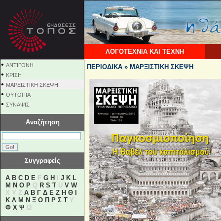
ΛΟΓΟΤΕΧΝΙΑ ΚΑΙ ΤΕΧΝΗ
•
ΑΝΤΙΓΟΝΗ
ΠΕΡΙΟΔΙΚΑ » ΜΑΡΞΙΣΤΙΚΗ ΣΚΕΨΗ
•
ΚΡΙΣΗ
•
ΜΑΡΞΙΣΤΙΚΗ ΣΚΕΨΗ
•
ΟΥΤΟΠΙΑ
•
ΣΥΝΑΨΙΣ
Αναζήτηση
Συγγραφείς
A
B
C
D
E
F
G
H
I
J
K
L
M
N
O
P
Q
R
S
T
U
V
W
X Y Z
Α
Β
Γ
Δ
Ε
Ζ
Η
Θ
Ι
Κ
Λ
Μ
Ν
Ξ
Ο
Π
Ρ
Σ
Τ
Υ
Φ
Χ
Ψ
Ω