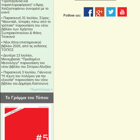
"Προπαγάνδα και
παραπληροφόρηση" ο Άρης
Χατζηστεφάνου συνομιλεί με το
κοινό
Follow us:
•
Παρασκευή 31 Ιουλίου, Σύρος:
"Μουντιάλ, Ιστορίες πίσω από το
τρόπαιο" παρουσίαση του νέου
βιβλίου των Χρήστου
Σωτηρακόπουλου & Φάνη
Τσοκανά
•
Νέοι τίτλοι επιστημονικού
βιβλίου 2026, από τις εκδόσεις
ΤΟΠΟΣ
•
Δευτέρα 13 Ιουλίου,
Μονεμβασιά: "Προδομένο
Μεσολόγγι" παρουσίαση του
νέου βιβλίου του Σπύρου Αλεξίου
•
Παρασκευή 3 Ιουλίου, Γιάννενα:
"Η τέχνη του πολέμου για την
εξουσία" παρουσίαση του νέου
βιβλίου του Δημήτρη Καλτσώνη
Περισσότερα »
Το Γράμμα του Τόπου