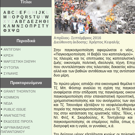
Τίτλοι
A
B
C
D
E
F
G H
I
J
K
L
M
N
O
P
Q
R
S
T
U
V
W
X Y Z
Α
Β
Γ
Δ
Ε
Ζ
Η
Θ
Ι
Κ
Λ
Μ
Ν
Ξ
Ο
Π
Ρ
Σ
Τ
Υ
Φ
Χ
Ψ
Ω
Απρίλιος- Σεπτέμβριος 2016
Περιοδικά
Διεύθυνση έκδοσης: Χρήστος Κεφαλής
•
ΑΝΤΙΓΟΝΗ
Στην παγκοσμιοποίηση αφιερώνεται ο νέος,
«Παγκοσμιοποίηση. Η Βαβέλ του καπιταλισμού». Π
•
ΚΡΙΣΗ
τις πλευρές και τις επιπτώσεις της καπιταλιστι
•
ΜΑΡΞΙΣΤΙΚΗ ΣΚΕΨΗ
ζωής: οικονομία, πολιτική, ιδεολογία, τέχνη. Επι
•
που συντελέστηκαν στις τελευταίες δεκαετίες κά
ΟΥΤΟΠΙΑ
αλλά και των βαθιών αντιθέσεων και της αντίστα
•
ΣΥΝΑΨΙΣ
δυο μέρη.
Πρακτορευόμενα
Το πρώτο μέρος εστιάζει στα οικονομικά θεμέλια 
Τζ. Μπ. Φόστερ αναλύει τη σχέση της παγκοσμ
•
GRANT THORNTON
αναφέρεται στην επίδραση της παγκόσμιας οικον
•
παγκοσμιοποίηση στην επαναστατική προοπτική, ε
KOMMON
χρηματιστικοποίησης και του ανοίγματος των 
•
NEΔΑ
και Τζ. Τσουνάρα εξετάζουν το νεοφιλελευθερισμ
•
πορεία της παγκοσμιοποίησης, ενώ οι Τζ. Μπέιλι κ
PUBLIC ISSUE
της στην κατάσταση της εργατικής τάξης. Τέλος, ο
•
ΑΝΑΓΝΩΣΤΗΣ
Ντ. Φιτζ, Κ. Σκορδούλης, Κ. Τοντχάντερ και 
•
ΕΚΔΟΣΕΙΣ ΠΙΡΟΓΑ
παγκοσμιοποίησης σε επιμέρους πεδία, όπως η
διατροφή και η υγεία, οι γυναίκες, κ.ά.
•
ΙΔΡΥΜΑ ΒΑΣΙΛΗΣ
ΠΑΠΑΝΤΩΝΙΟΥ
Στο δεύτερο μέρος εξετάζονται κυρίως οι πολιτικ