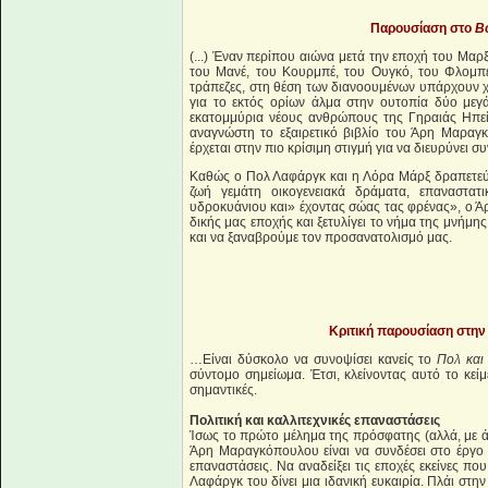
Παρουσίαση στο
B
(...) Έναν περίπου αιώνα μετά την εποχή του Μαρ
του Μανέ, του Κουρμπέ, του Ουγκό, του Φλομπέρ
τράπεζες, στη θέση των διανοουμένων υπάρχουν χρ
για το εκτός ορίων άλμα στην ουτοπία δύο μεγ
εκατομμύρια νέους ανθρώπους της Γηραιάς Ηπεί
αναγνώστη το εξαιρετικό βιβλίο του Άρη Μαραγ
έρχεται στην πιο κρίσιμη στιγμή για να διευρύνει 
Καθώς ο Πολ Λαφάργκ και η Λόρα Μάρξ δραπετεύο
ζωή γεμάτη οικογενειακά δράματα, επαναστατι
υδροκυάνιου και» έχοντας σώας τας φρένας», ο 
δικής μας εποχής και ξετυλίγει το νήμα της μνή
και να ξαναβρούμε τον προσανατολισμό μας.
Κριτική παρουσίαση στην
…Είναι δύσκολο να συνοψίσει κανείς το
Πολ και
σύντομο σημείωμα. Έτσι, κλείνοντας αυτό το κεί
σημαντικές.
Πολιτική και καλλιτεχνικές επαναστάσεις
Ίσως το πρώτο μέλημα της πρόσφατης (αλλά, με ά
Άρη Μαραγκόπουλου είναι να συνδέσει στο έργο το
επαναστάσεις. Να αναδείξει τις εποχές εκείνες π
Λαφάργκ του δίνει μια ιδανική ευκαιρία. Πλάι στ