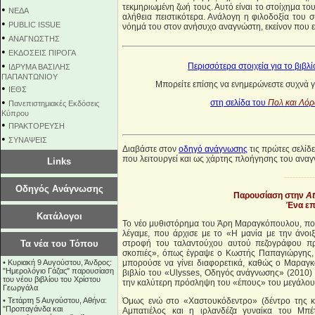
τεκμηριωμένη ζωή τους. Αυτό είναι το στοίχημα το
•
NEΔΑ
αλήθεια πειστικότερα. Ανάλογη η φιλοδοξία του 
•
PUBLIC ISSUE
νόημά του στον ανήσυχο αναγνώστη, εκείνον που επ
•
ΑΝΑΓΝΩΣΤΗΣ
•
ΕΚΔΟΣΕΙΣ ΠΙΡΟΓΑ
•
Περισσότερα στοιχεία για το βιβλ
ΙΔΡΥΜΑ ΒΑΣΙΛΗΣ
ΠΑΠΑΝΤΩΝΙΟΥ
Μπορείτε επίσης να ενημερώνεστε συχνά γι
•
ΙΕΘΣ
•
στη σελίδα του
Πολ και Λόρ
Πανεπιστημιακές Εκδόσεις
Κύπρου
•
ΠΡΑΚΤΟΡΕΥΣΗ
•
ΣΥΝΑΨΕΙΣ
Διαβάστε στον
οδηγό ανάγνωσης
τις πρώτες σελίδ
που λειτουργεί και ως χάρτης πλοήγησης του ανα
Links
-----------
Οδηγός Ανάγνωσης
Παρουσίαση στην
At
Ένα επ
Κατάλογοι
Το νέο μυθιστόρημα του Άρη Μαραγκόπουλου, που 
λέγαμε, που άρχισε με το «Η μανία με την άνο
Τα νέα του Τόπου
στροφή του ταλαντούχου αυτού πεζογράφου πρ
σκοπιές», όπως έγραψε ο Κωστής Παπαγιώργης, «
•
Κυριακή 9 Αυγούστου, Άνδρος:
μπορούσε να γίνει διαφορετικά, καθώς ο Μαραγκ
"Ημερολόγιο Γάζας" παρουσίαση
βιβλίο του «Ulysses, Οδηγός ανάγνωσης» (2010) σ
του νέου βιβλίου του Χρίστου
την καλύτερη πρόσληψη του «έπους» του μεγάλου
Γεωργάλα
•
Τετάρτη 5 Αυγούστου, Αθήνα:
Όμως ενώ στο «Χαστουκόδεντρο» (δέντρο της κε
"Προπαγάνδα και
Αμπατιέλος και η ιρλανδέζα γυναίκα του Μπ