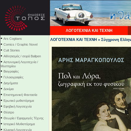
ΛΟΓΟΤΕΧΝΙΑ ΚΑΙ ΤΕΧΝΗ
•
Ars Cogitans
ΛΟΓΟΤΕΧΝΙΑ ΚΑΙ ΤΕΧΝΗ » Σύγχρονη Ελλην
•
Comics / Graphic Novel
•
Cult Stories
•
Αθλητισμός / σειρά Ballpen
•
Αστυνομική Λογοτεχνία /
Μυστηρίου
•
Βιογραφίες
•
Γελοιογραφίες
•
Διηγήματα
•
Δοκίμιο
•
Επιστημονική Φαντασία
•
Ερωτικό μυθιστόρημα
•
Εφηβική Λογοτεχνία
•
Θέατρο
•
Θεωρία / Εφαρμογές Τέχνης
•
Ιστορικό Μυθιστόρημα
•
Κλασική Λογοτεχνία