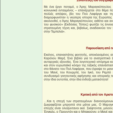
Συ
ν
έντευξη του συγγραφ
Με ένα έργο ποταμό, ο Άρης Μαραγκόπουλος –
κοινωνικά ενταγμένος – επανέρχεται στο θέμα πο
πολλές απόψεις, βίο του Πολ Λαφάργκ και τη
διαμορφωνόταν η νεώτερη ιστορία της Ευρώπης 
ακολουθεί, ο Άρης Μαραγκόπουλος εκθέτει και ανα
του φυσικού» (Εκδόσεις Τόπος) φωτίζει τις έννοι
στρατευμένη τέχνη και, βεβαίως, αναδεικνύει τ
στην Τεμπελιά».
Παρουσίαση από τ
Εκείνος, επαναστάτης φοιτητής, αποκλεισμένος α
Καρόλου Μαρξ. Ένα βιβλίο για το ανατρεπτικό L
αυταρχικές εξουσίες. Ένα λογοτεχνικό ιστόρημα κ
και στον ευρωπαϊκό κόσμο της ταξικής επανάσταση
στο θάνατο του Πολ Λαφάργκ, που έγραψε το μανι
του Μανέ, του Κουρμπέ, του Ιγκό, του Ρεμπό 
συνδυασμό γοητευτικής αφήγησης και ιστορικής τε
στην ίδια ουτοπία, στην ίδια ένδοξη ματαιότητα!
Κριτική από τον Αριστ
…Και η εποχή των στρατευμένων διανοούμενων
ζωγραφίζεται μπροστά στα μάτια μας. Ο Μαραγκ
εποχής είναι ολοζώντανοι εκεί. Σκέφτονται, μιλο
Ένγκελς, ο Προυντόν και ο Μπακούνιν, ο Μανέ και