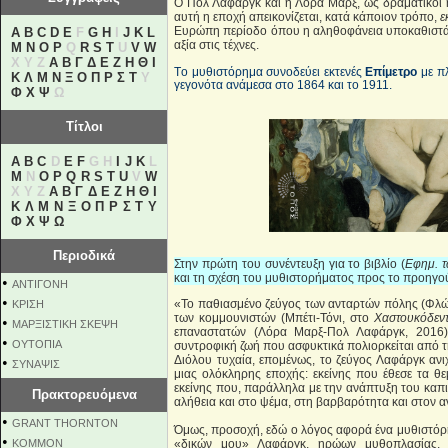
Ο Πολ Λαφάργκ και η Λόρα Μαρξ, ως δραματικοί 
αυτή η εποχή απεικονίζεται, κατά κάποιον τρόπο,
ε
Ευρώπη περίοδο όπου η αληθοφάνεια υποκαθιστά τ
A
B
C
D
E
F
G
H
I
J
K
L
αξία στις τέχνες.
M
N
O
P
Q
R
S
T
U
V
W
X Y Z
Α
Β
Γ
Δ
Ε
Ζ
Η
Θ
Ι
Τ
o
μυθιστόρημα συνοδεύει εκτενές
Επίμετρο
με πλ
Κ
Λ
Μ
Ν
Ξ
Ο
Π
Ρ
Σ
Τ
Υ
γεγονότα ανάμεσα στο 1864 και το 1911.
Φ
Χ
Ψ
Ω
Τίτλοι
A
B
C
D
E
F
G H
I
J
K
L
M
N
O
P
Q
R
S
T
U
V
W
X Y Z
Α
Β
Γ
Δ
Ε
Ζ
Η
Θ
Ι
Κ
Λ
Μ
Ν
Ξ
Ο
Π
Ρ
Σ
Τ
Υ
Φ
Χ
Ψ
Ω
Περιοδικά
Στην πρώτη του συνέντευξη για το βιβλίο (
Εφημ. τ
και τη σχέση του μυθιστορήματος προς το προηγού
•
ΑΝΤΙΓΟΝΗ
•
«Το παθιασμένο ζεύγος των ανταρτών πόλης (Φλ
ΚΡΙΣΗ
των κομμουνιστών (Μπέτι-Τόνι, στο
Χαστουκόδεν
•
ΜΑΡΞΙΣΤΙΚΗ ΣΚΕΨΗ
επαναστατών (Λόρα Μαρξ-Πολ Λαφάργκ, 2016) 
•
ΟΥΤΟΠΙΑ
συντροφική ζωή που ασφυκτικά πολιορκείται από τη
Διόλου τυχαία, επομένως, το ζεύγος Λαφάργκ αν
•
ΣΥΝΑΨΙΣ
μιας ολόκληρης εποχής: εκείνης που έθεσε τα θε
εκείνης που, παράλληλα με την ανάπτυξη του καπι
Πρακτορευόμενα
αλήθεια και στο ψέμα, στη βαρβαρότητα και στον 
•
GRANT THORNTON
Όμως, προσοχή, εδώ ο λόγος αφορά ένα μυθιστόρημ
•
KOMMON
«δικών μου» Λαφάργκ, ηρώων μυθοπλασίας, π