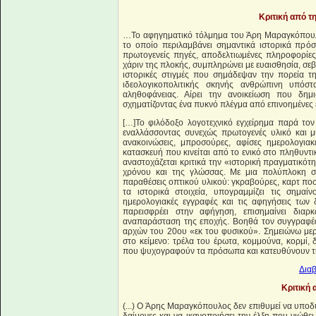
Κριτική από τ
…Το αφηγηματικό τόλμημα του Άρη Μαραγκόπουλο
το οποίο περιλαμβάνει σημαντικά ιστορικά πρόσ
πρωτογενείς πηγές, αποδελτιωμένες πληροφορίε
χάριν της πλοκής, συμπληρώνει με ευαισθησία, σε
ιστορικές στιγμές που σημάδεψαν την πορεία τ
ιδεολογικοπολιτικής σκηνής ανθρώπινη υπόσ
αληθοφάνειας. Αίρει την ανοικείωση που δη
σχηματίζοντας ένα πυκνό πλέγμα από επινοημένες ε
[…]Το φιλόδοξο λογοτεχνικό εγχείρημα παρά τον
εναλλάσσοντας συνεχώς πρωτογενές υλικό και μυ
ανακοινώσεις, μπροσούρες, αφίσες ημερολογια
κατασκευή που κινείται από το ενικό στο πληθυντι
αναστοχάζεται κριτικά την «ιστορική πραγματικότ
χρόνου και της γλώσσας. Με μια πολύπλοκη σε
παραθέσεις οπτικού υλικού: γκραβούρες, καρτ πο
τα ιστορικά στοιχεία, υπογραμμίζει τις σημαίν
ημερολογιακές εγγραφές και τις αφηγήσεις των
παρεισφρέει στην αφήγηση, επισημαίνει διαρ
αναπαράσταση της εποχής. Βοηθά τον συγγραφέα
αρχών του 20ου «εκ του φυσικού». Σημειώνω μερικ
στο κείμενο: τρέλα του έρωτα, κομμούνα, κορμί, δ
που ψυχογραφούν τα πρόσωπα και κατευθύνουν τη
Διαβ
Κριτική 
(...) Ο Άρης Μαραγκόπουλος δεν επιθυμεί να υποδυ