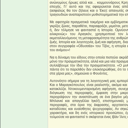
ανώνυμους ήρωες αλλά και… κομμουνάρους Κρητικ
εποχής. Γι’ αυτό και της αφιερώνεται ένας α
(ασφαλώς θα τον ζήλευε και ο Έκο): απανωτές 
τραγουδιών αναπαριστούν μυθιστορηματικά την επ
Με αφετηρία πραγματικά τεκμήρια και εμβληματικ
γκρίζες ζώνες, παραθέτει, παραφράζει, μιμείται, με
ή, δεν τόλμησε να φανταστεί η Ιστορία. Ομνύο
ειλικρινώς» του Αραγκόν, χρησιμοποιεί τον 
εκμεταλλευόμενος τη μεταφρασιμότητα της ανθρώπ
ζωής. Ιστορία και λογοτεχνία, ζωή και αφήγηση, δι
στον συγγραφέα «Οδυσσέα» του Τζόις, η ιστορία ε
του ανέμου»!
Να η δύναμη του είδους στην οποία πιστεύει ακρά
μόνο την πραγματικότητα, αλλά και μια νέα πραγμα
συλλάβουμε την ίδια την πραγματικότητα. «Ο μυθ
πάντα ότι το παρελθόν δεν ολοκληρώθηκε, ότι το 
στα χέρια μας», σημειώνει ο Φουέντες.
Αυτονόητο σήμερα για τη λογοτεχνική μας εμπειρί
Και ο Μαραγκόπουλος είναι ρεαλιστής, ακόμα και
κατακλύζει. Ντοκουμενταρισμένη αφήγηση, συνεχ
διόγκωση της περιγραφής, έμφαση στην μικρο
περιγράψουν την αναστάτωση σε ένα βαγόνι μέχ
Μπλανκί και απαγγέλλει Ιγκό!), επιστημονικές
περιγραφές, στα όρια της έκφρασης, αρχιτεκτο
καταδύσεις και ευαίσθητες ψυχογραφίες. Αν σηκώ
χαρακτήρα, και δη ενός ιστορικού προσώπου, έ
τολμούσε να φανταστεί τι σκέφτεται ένας Ιβάν Ίλιτ