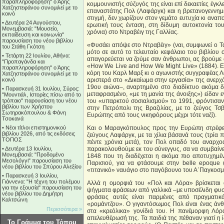
παραπληροφόρηση" ο Άρης
κομμουνιστής σύζυγός της είναι επί δεκαετίες έγκ
Χατζηστεφάνου συνομιλεί με το
επαναστάτης Πολ (Λαφάργκ) και η βρετανογεννη
κοινό
στιγμή, δεν χωρίζουν στον γεμάτο ευτυχία κι αναπο
•
Δευτέρα 24 Αυγούστου,
ερωτική τους ένταση, στη δίδυμη αυτοκτονία το
Μονεμβασιά: "Μουσείο,
χρόνια) στο Ντραβέιγ της Γαλλίας.
εκπαίδευση και κοινωνία"
παρουσίαση του νέου βιβλίου
«Φυσάει απόψε στο Ντραβέιγ» (ναι, συμφωνεί ο Τ
του Στάθη Γκότση
μότο σε αυτό το τελευταίο κεφάλαιο του βιβλίου
•
Τετάρτη 22 Ιουλίου, Αθήνα:
απαγορεύεται να ζούμε σαν άνθρωποι, ας βρούμε
"Προπαγάνδα και
«How We Live and How We Might Live» (1884). Ε
παραπληροφόρηση" ο Άρης
κόρη του Καρλ Μαρξ κι ο αγωνιστής συγγραφέας Λ
Χατζηστεφάνου συνομιλεί με το
κοινό
αριστερά στο «Δικαίωμα στην εργασία» της ανερχό
19ου αιώνα–, αναρτημένο στο διαδίκτυο ακόμα δι
•
Παρασκευή 31 Ιουλίου, Σύρος:
μεταφρασμένο, «με τη μανία της άνοιξης») είδαν 
"Μουντιάλ, Ιστορίες πίσω από το
τρόπαιο" παρουσίαση του νέου
του «υπαρκτού σοσιαλισμού» το 1991, φρόντισαν
βιβλίου των Χρήστου
στην Πετρόπολι της Βραζιλίας, με το ζεύγος Τσ
Σωτηρακόπουλου & Φάνη
Ευρώπης από τους νικηφόρους μέχρι τότε ναζί).
Τσοκανά
•
Νέοι τίτλοι επιστημονικού
Και ο Μαραγκόπουλος προς την Ευρώπη στρέφετα
βιβλίου 2026, από τις εκδόσεις
ζεύγους Λαφάργκ, με τα χίλια βάσανά τους (τρία 
ΤΟΠΟΣ
πέντε χρόνια μετά), τον Πολ οπαδό του αναρχο
•
Δευτέρα 13 Ιουλίου,
παρακολουθούμε εκ του σύνεγγυς, σα να συμβαίνε
Μονεμβασιά: "Προδομένο
1848 που τη διαδέχεται η ακόμα πιο αποτυχημέν
Μεσολόγγι" παρουσίαση του
Παρισιού, για να φτάσουμε στην belle epoque (α
νέου βιβλίου του Σπύρου Αλεξίου
«τιτανικό» ναυάγιο στο παγόβουνο του Α΄Παγκοσμ
•
Παρασκευή 3 Ιουλίου,
Γιάννενα: "Η τέχνη του πολέμου
Αλλά η ομορφιά του «Πολ και Λόρα» βρίσκεται α
για την εξουσία" παρουσίαση του
ψήγματα φράσεων από γαλλικά –με υποσέλιδη φυσι
νέου βιβλίου του Δημήτρη
φράσεις αυτές είναι παρμένες από πραγματικά
Καλτσώνη
«ρομάντζου». Ο γιγαντόσωμος Πολ είναι ένας άνθρ
Περισσότερα »
στα «κρεόλικα» γονίδιά του. Η πανέμορφη Λόρα
απελευθέρωσή της. Τα παιδιά της πέθαναν γιατί η 
Το Γράμμα του Τόπου