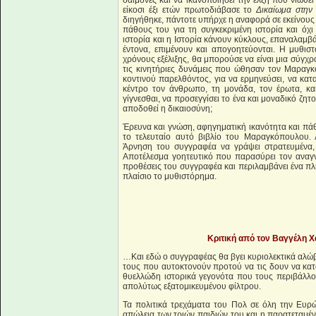
δαίμονες και να ικανοποιήσει την έλξη που νιώθει
είκοσι έξι ετών πρωτοδιάβασε το
Δικαίωμα στην 
διηγήθηκε, πάντοτε υπήρχε η αναφορά σε εκείνους 
πάθους του για τη συγκεκριμένη ιστορία και όχ
ιστορία και η Ιστορία κάνουν κύκλους, επαναλαμβά
έντονα, επιμένουν και απογοητεύονται. Η μυθι
χρόνους εξέλιξης, θα μπορούσε να είναι μια σύγχρο
τις κινητήριες δυνάμεις που ώθησαν τον Μαραγ
κοντινού παρελθόντος, για να ερμηνεύσει, να κατ
κέντρο τον άνθρωπο, τη μονάδα, τον έρωτα, και
γίγνεσθαι, να προσεγγίσει το ένα και μοναδικό ζητο
αποδοθεί η δικαιοσύνη;
Έρευνα και γνώση, αφηγηματική ικανότητα και πάθ
το τελευταίο αυτό βιβλίο του Μαραγκόπουλου. 
Άρνηση του συγγραφέα να γράψει στρατευμένα, ν
Αποτέλεσμα γοητευτικό που παρασύρει τον αναγνώ
προθέσεις του συγγραφέα και περιλαμβάνει ένα π
πλαίσιο το μυθιστόρημα.
Κριτική από τον Βαγγέλη Χ
…Και εδώ ο συγγραφέας θα βγει κυριολεκτικά αλώβ
τους που αυτοκτονούν προτού να τις δουν να κατα
θυελλώδη ιστορικά γεγονότα που τους περιβάλλο
απολύτως εξατομικευμένου φίλτρου.
Τα πολιτικά τρεχάματα του Πολ σε όλη την Ευρ
απώλεια των τριών παιδιών του και η παρατεταμέ