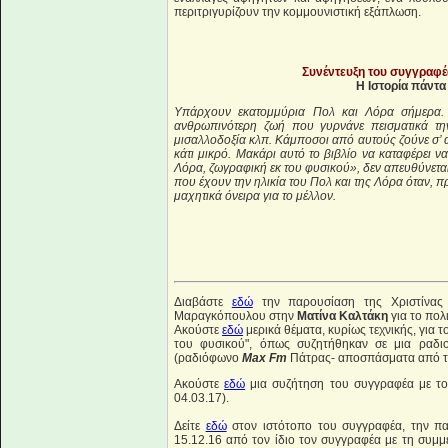
περιτριγυρίζουν την κομμουνιστική εξάπλωση.
Συνέντευξη του συγγραφέ
Η Ιστορία πάντα 
Υπάρχουν εκατομμύρια Πολ και Λόρα σήμερα. 
ανθρωπινότερη ζωή που γυρνάνε πεισματικά την
μισαλλοδοξία κλπ. Κάμποσοι από αυτούς ζούνε σ’ α
κάτι μικρό. Μακάρι αυτό το βιβλίο να καταφέρει ν
Λόρα, ζωγραφική εκ του φυσικού», δεν απευθύνετα
που έχουν την ηλικία του Πολ και της Λόρα όταν, π
μαχητικά όνειρα για το μέλλον.
Διαβάστε
εδώ
την παρουσίαση της Χριστίνα
Μαραγκόπουλου στην
Ματίνα Καλτάκη
για το πολ
Ακούστε
εδώ
μερικά θέματα, κυρίως τεχνικής, για
του φυσικού", όπως συζητήθηκαν σε μια ραδ
(ραδιόφωνο
Max Fm
Πάτρας- αποσπάσματα από τη
Aκούστε
εδώ
μια συζήτηση του συγγραφέα με τ
04.03.17).
Δείτε
εδώ
στον ιστότοπο του συγγραφέα, την παρ
15.12.16 από τον ίδιο τον συγγραφέα με τη συμμ