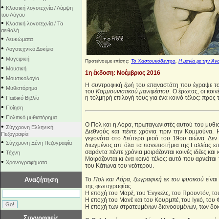
•
Κλασική λογοτεχνία / Λάμψη
του Λόγου
•
Κλασική λογοτεχνία / Τα
αειθαλή
•
Λευκώματα
•
Λογοτεχνικό Δοκίμιο
•
Μαγειρική
Προτείνουμε επίσης:
Το Χαστουκόδεντρο
,
Η μανία με την Άν
•
Μουσική
1η έκδοση: Νοέμβριος 2016
•
Μουσικολογία
Η συντροφική ζωή του επαναστάτη που έγραψε 
•
Μυθιστόρημα
του
Κομμουνιστικού μανιφέστου
. Ο έρωτας, οι κοι
•
η τολμηρή επιλογή τους για ένα κοινό τέλος: προς 
Παιδικό Βιβλίο
•
Ποίηση
•
Πολιτικό μυθιστόρημα
O Πολ και η Λόρα, πρωταγωνιστές αυτού του μυθισ
•
Σύγχρονη Ελληνική
Διεθνούς και πέντε χρόνια πριν την Κομμούνα. 
Πεζογραφία
γεγονότα στο δεύτερο μισό του 19ου αιώνα. Δεν 
•
Σύγχρονη Ξένη Πεζογραφία
διωγμένος απ’ όλα τα πανεπιστήμια της Γαλλίας επ
•
σαράντα πέντε χρόνια μοιράζονται κοινές ιδέες και
Τέχνη
Μοιράζονται κι ένα κοινό τέλος: αυτό που αρνείτα
•
Χρονογραφήματα
του Κάτωνα του νεότερου.
Αναζήτηση
Το
Πολ και Λόρα, ζωγραφική εκ του φυσικού
είναι
της φωτογραφίας.
Η εποχή του Μαρξ, του Ένγκελς, του Προυντόν, τ
Η εποχή του Μανέ και του Κουρμπέ, του Ιγκό, του 
Η εποχή των στρατευμένων διανοουμένων, των δο
Συγγραφείς