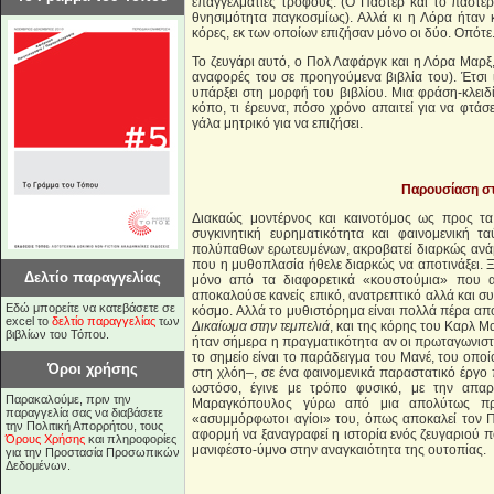
επαγγελματίες τροφούς. (Ο Παστέρ και το παστερ
θνησιμότητα παγκοσμίως). Αλλά κι η Λόρα ήταν 
κόρες, εκ των οποίων επιζήσαν μόνο οι δύο. Οπότε.
Το ζευγάρι αυτό, ο Πολ Λαφάργκ και η Λόρα Μαρξ, 
αναφορές του σε προηγούμενα βιβλία του). Έτσι 
υπάρξει στη μορφή του βιβλίου. Μια φράση-κλειδ
κόπο, τι έρευνα, πόσο χρόνο απαιτεί για να φτάσ
γάλα μητρικό για να επιζήσει.
Παρουσίαση σ
Διακαώς μοντέρνος και καινοτόμος ως προς τ
συγκινητική ευρηματικότητα και φαινομενική τ
πολύπαθων ερωτευμένων, ακροβατεί διαρκώς ανάμ
που η μυθοπλασία ήθελε διαρκώς να αποτινάξει. Ξέν
Δελτίο παραγγελίας
μόνο από τα διαφορετικά «κουστούμια» που 
αποκαλούσε κανείς επικό, ανατρεπτικό αλλά και σ
Εδώ μπορείτε να κατεβάσετε σε
κόσμο. Αλλά το μυθιστόρημα είναι πολλά πέρα απ
excel το
δελτίο παραγγελίας
των
Δικαίωμα στην τεμπελιά
, και της κόρης του Καρλ Μα
βιβλίων του Τόπου.
ήταν σήμερα η πραγματικότητα αν οι πρωταγωνιστέ
το σημείο είναι το παράδειγμα του Μανέ, του οπο
Όροι χρήσης
στη χλόη–, σε ένα φαινομενικά παραστατικό έργο 
ωστόσο, έγινε με τρόπο φυσικό, με την απαρ
Παρακαλούμε, πριν την
Μαραγκόπουλος γύρω από μια απολύτως πραγ
παραγγελία σας να διαβάσετε
«ασυμμόρφωτοι αγίοι» του, όπως αποκαλεί τον Π
την Πολιτική Απορρήτου, τους
αφορμή να ξαναγραφεί η ιστορία ενός ζευγαριού π
Όρους Χρήσης
και πληροφορίες
μανιφέστο-ύμνο στην αναγκαιότητα της ουτοπίας.
για την Προστασία Προσωπικών
Δεδομένων.