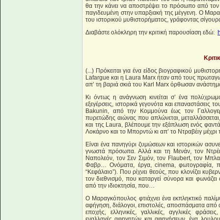
θα την κάνει να αποστρέψει το πρόσωπο από τον 
παγιδευμένη στην υπαρξιακή της μέγγενη. Ο Μαρα
του ιστορικού μυθιστορήματος, γράφοντας σίγουρα
Διαβάστε ολόκληρη την κριτική παρουσίαση εδώ:
Κριτι
(...) Πρόκειται για ένα είδος βιογραφικού μυθιστο
Lafargue και η Laura Marx ήταν από τους πρωταγω
απ’ τη βαριά σκιά του Karl Marx όρθωσαν ανάστημ
Κι όντως η ανάγνωση κινείται σ’ ένα πολύχρωμ
εξεγέρσεις, ιστορικά γεγονότα και επαναστάσεις τ
Bakunin, από την Κομμούνα έως τον Γαλλογερμ
πυρετώδης αιώνας που απλώνεται, μεταλλάσσεται, 
και της Laura, βλέπουμε την εξάπλωση ενός φαντά
Λοκάρνο και το Μπορντώ κι απ’ το Ντραβέιγ μέχρι 
Είναι ένα πανηγύρι ζυμώσεων και ιστορικών ασυνε
γνωστά πρόσωπα. Αλλά και τη Μενάν, τον Ντρέι
Ναπολεόν, τον Σεν Σιμόν, τον Flaubert, τον Μπλα
Φαβρ… Ονόματα, έργα, cinema, φωτογραφία, πό
“Κεφάλαιο”). Που ρίχνει θεούς, που κλονίζει κυβερ
τον διεθνισμό, που καταργεί σύνορα και φωνάζει
από την ιδιοκτησία, που…
Ο Μαραγκόπουλος φτιάχνει ένα εκπληκτικό παλίμ
αφήγηση, διάλογοι, επιστολές, αποσπάσματα από 
εποχής, ελληνικές, γαλλικές, αγγλικές φράσει
εναλλαγές αφηγητών και αφηγήσεων, ένα λουλου