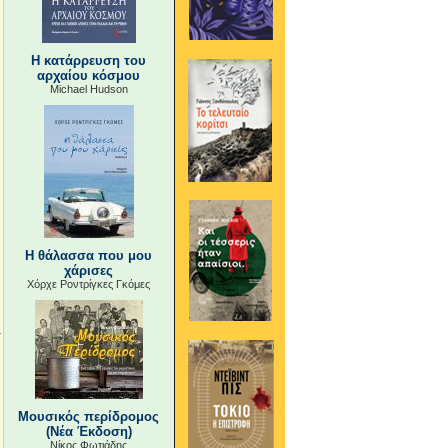
Η κατάρρευση του
αρχαίου κόσμου
Michael Hudson
Η θάλασσα που μου
χάρισες
Χόρχε Ροντρίγκες Γκόμες
Μουσικός περίδρομος
(Νέα Έκδοση)
Νίκος Φωτιάδης