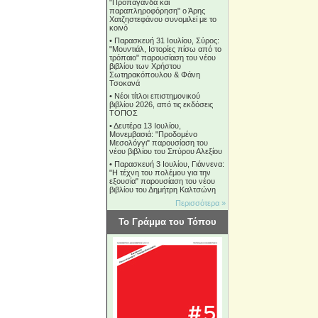
"Προπαγάνδα και
παραπληροφόρηση" ο Άρης
Χατζηστεφάνου συνομιλεί με το
κοινό
•
Παρασκευή 31 Ιουλίου, Σύρος:
"Μουντιάλ, Ιστορίες πίσω από το
τρόπαιο" παρουσίαση του νέου
βιβλίου των Χρήστου
Σωτηρακόπουλου & Φάνη
Τσοκανά
•
Νέοι τίτλοι επιστημονικού
βιβλίου 2026, από τις εκδόσεις
ΤΟΠΟΣ
•
Δευτέρα 13 Ιουλίου,
Μονεμβασιά: "Προδομένο
Μεσολόγγι" παρουσίαση του
νέου βιβλίου του Σπύρου Αλεξίου
•
Παρασκευή 3 Ιουλίου, Γιάννενα:
"Η τέχνη του πολέμου για την
εξουσία" παρουσίαση του νέου
βιβλίου του Δημήτρη Καλτσώνη
Περισσότερα »
Το Γράμμα του Τόπου