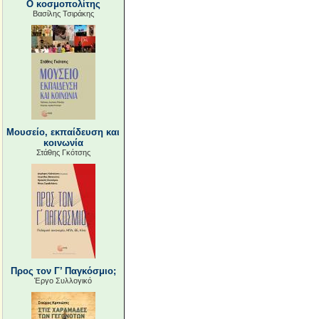
Ο κοσμοπολίτης
Βασίλης Τσιράκης
Μουσείο, εκπαίδευση και
κοινωνία
Στάθης Γκότσης
Προς τον Γ’ Παγκόσμιο;
Έργο Συλλογικό