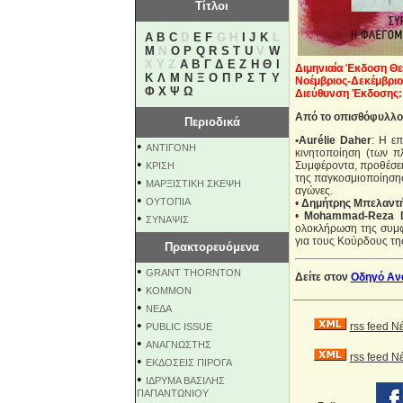
Τίτλοι
A
B
C
D
E
F
G H
I
J
K
L
M
N
O
P
Q
R
S
T
U
V
W
X Y Z
Α
Β
Γ
Δ
Ε
Ζ
Η
Θ
Ι
Διμηνιαία Έκδοση Θε
Κ
Λ
Μ
Ν
Ξ
Ο
Π
Ρ
Σ
Τ
Υ
Νοέμβριος-Δεκέμβριο
Φ
Χ
Ψ
Ω
Διεύθυνση Έκδοσης:
Aπό το οπισθόφυλλο 
Περιοδικά
•Aurélie Daher
: Η επ
•
ΑΝΤΙΓΟΝΗ
κινητοποίηση (των π
•
Συμφέροντα, προθέσεις
ΚΡΙΣΗ
της παγκοσμιοποίηση
•
ΜΑΡΞΙΣΤΙΚΗ ΣΚΕΨΗ
αγώνες.
•
ΟΥΤΟΠΙΑ
•
Δημήτρης Μπελαντ
•
Mohammad-Reza Dja
•
ΣΥΝΑΨΙΣ
ολοκλήρωση της συμφ
για τους Κούρδους τη
Πρακτορευόμενα
•
GRANT THORNTON
Δείτε στον
Οδηγό Α
•
KOMMON
•
NEΔΑ
•
rss feed Ν
PUBLIC ISSUE
•
ΑΝΑΓΝΩΣΤΗΣ
rss feed 
•
ΕΚΔΟΣΕΙΣ ΠΙΡΟΓΑ
•
ΙΔΡΥΜΑ ΒΑΣΙΛΗΣ
ΠΑΠΑΝΤΩΝΙΟΥ