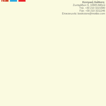
Κεντρική διάθεση
:
Zωσιμάδων 6, 10683 Αθήνα
Tηλ. +30 210 3221580
Fax: +30 210 3211246
Επικοινωνία:
bookstore@motibo.com