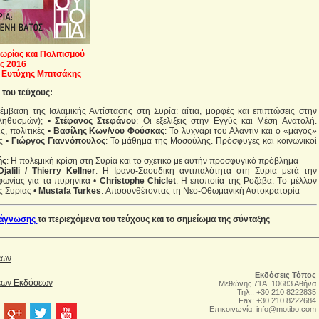
ωρίας και Πολιτισμού
ς 2016
 Ευτύχης Μπιτσάκης
του τεύχους:
έμβαση της Ισλαμικής Αντίστασης στη Συρία: αίτια, μορφές και επιπτώσεις στην
ληθυσμών); •
Στέφανος Στεφάνου
: Οι εξελίξεις στην Εγγύς και Μέση Ανατολή.
, πολιτικές •
Βασίλης Κων/νου Φούσκας
: Το λυχνάρι του Αλαντίν και ο «μάγος»
ς •
Γιώργος Γιαννόπουλος
: To μάθημα της Μοσούλης. Πρόσφυγες και κοινωνικοί
ής
: Η πολεμική κρίση στη Συρία και το σχετικό με αυτήν προσφυγικό πρόβλημα
lili / Thierry Kellner
: Η Ιρανο-Σαουδική αντιπαλότητα στη Συρία μετά την
ωνίας για τα πυρηνικά •
Christophe Chiclet
: Η εποποιία της Ροζάβα. Tο μέλλον
ς Συρίας •
Mustafa Turkes
: Αποσυνθέτοντας τη Νεο-Οθωμανική Αυτοκρατορία
νάγνωσης
τα περιεχόμενα του τεύχους και το σημείωμα της σύνταξης
έων
Εκδόσεις Τόπος
Νέων Εκδόσεων
Μεθώνης 71Α, 10683 Αθήνα
Τηλ.: +30 210 8222835
Fax: +30 210 8222684
Επικοινωνία:
info@motibo.com