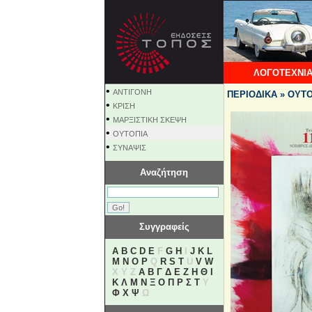
ΛΟΓΟΤΕΧΝΙΑ
•
ΑΝΤΙΓΟΝΗ
ΠΕΡΙΟΔΙΚΑ » ΟΥΤ
•
ΚΡΙΣΗ
•
ΜΑΡΞΙΣΤΙΚΗ ΣΚΕΨΗ
•
ΟΥΤΟΠΙΑ
•
ΣΥΝΑΨΙΣ
Αναζήτηση
Συγγραφείς
A
B
C
D
E
F
G
H
I
J
K
L
M
N
O
P
Q
R
S
T
U
V
W
X Y Z
Α
Β
Γ
Δ
Ε
Ζ
Η
Θ
Ι
Κ
Λ
Μ
Ν
Ξ
Ο
Π
Ρ
Σ
Τ
Υ
Φ
Χ
Ψ
Ω