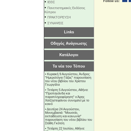
•
Follow us:
ΙΕΘΣ
•
Πανεπιστημιακές Εκδόσεις
Κύπρου
•
ΠΡΑΚΤΟΡΕΥΣΗ
•
ΣΥΝΑΨΕΙΣ
Links
Οδηγός Ανάγνωσης
Κατάλογοι
Τα νέα του Τόπου
•
Κυριακή 9 Αυγούστου, Άνδρος:
"Ημερολόγιο Γάζας" παρουσίαση
του νέου βιβλίου του Χρίστου
Γεωργάλα
•
Τετάρτη 5 Αυγούστου, Αθήνα:
"Προπαγάνδα και
παραπληροφόρηση" ο Άρης
Χατζηστεφάνου συνομιλεί με το
κοινό
•
Δευτέρα 24 Αυγούστου,
Μονεμβασιά: "Μουσείο,
εκπαίδευση και κοινωνία"
παρουσίαση του νέου βιβλίου του
Στάθη Γκότση
•
Τετάρτη 22 Ιουλίου, Αθήνα: