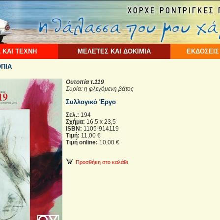
 ΚΑΙ ΤΕΧΝΗ
ΜΕΛΕΤΕΣ ΚΑΙ ΔΟΚΙΜΙΑ
ΕΚΔΟΣΕΙΣ
ΟΠΙΑ
Ουτοπία τ.119
Συρία: η φλεγόμενη βάτος
Συλλογικό Έργο
Σελ.:
194
Σχήμα:
16,5 x 23,5
ISBN:
1105-914119
Τιμή:
11,00 €
Τιμή online:
10,00 €
Προσθήκη στο καλάθι