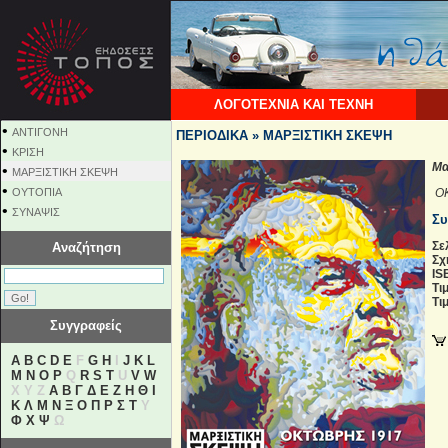
ΛΟΓΟΤΕΧΝΙΑ ΚΑΙ ΤΕΧΝΗ
•
ΑΝΤΙΓΟΝΗ
ΠΕΡΙΟΔΙΚΑ » ΜΑΡΞΙΣΤΙΚΗ ΣΚΕΨΗ
•
ΚΡΙΣΗ
Μα
•
ΜΑΡΞΙΣΤΙΚΗ ΣΚΕΨΗ
•
ΟΥΤΟΠΙΑ
ΟΚ
•
ΣΥΝΑΨΙΣ
Συ
Σε
Αναζήτηση
Σχ
IS
Τι
Τι
Συγγραφείς
A
B
C
D
E
F
G
H
I
J
K
L
M
N
O
P
Q
R
S
T
U
V
W
X Y Z
Α
Β
Γ
Δ
Ε
Ζ
Η
Θ
Ι
Κ
Λ
Μ
Ν
Ξ
Ο
Π
Ρ
Σ
Τ
Υ
Φ
Χ
Ψ
Ω