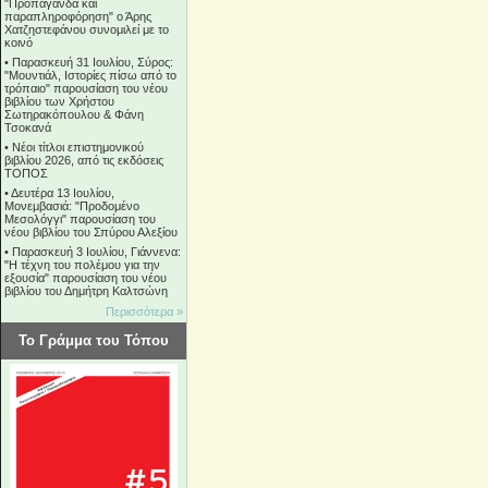
"Προπαγάνδα και
παραπληροφόρηση" ο Άρης
Χατζηστεφάνου συνομιλεί με το
κοινό
•
Παρασκευή 31 Ιουλίου, Σύρος:
"Μουντιάλ, Ιστορίες πίσω από το
τρόπαιο" παρουσίαση του νέου
βιβλίου των Χρήστου
Σωτηρακόπουλου & Φάνη
Τσοκανά
•
Νέοι τίτλοι επιστημονικού
βιβλίου 2026, από τις εκδόσεις
ΤΟΠΟΣ
•
Δευτέρα 13 Ιουλίου,
Μονεμβασιά: "Προδομένο
Μεσολόγγι" παρουσίαση του
νέου βιβλίου του Σπύρου Αλεξίου
•
Παρασκευή 3 Ιουλίου, Γιάννενα:
"Η τέχνη του πολέμου για την
εξουσία" παρουσίαση του νέου
βιβλίου του Δημήτρη Καλτσώνη
Περισσότερα »
Το Γράμμα του Τόπου