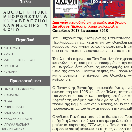
Τίτλοι
A
B
C
D
E
F
G H
I
J
K
L
M
N
O
P
Q
R
S
T
U
V
W
X Y Z
Α
Β
Γ
Δ
Ε
Ζ
Η
Θ
Ι
Διμηνιαίο περιοδικό για τη μαρξιστική θεωρία
Κ
Λ
Μ
Ν
Ξ
Ο
Π
Ρ
Σ
Τ
Υ
Διεύθυνση Έκδοσης: Χρήστος Κεφαλής
Φ
Χ
Ψ
Ω
Οκτώβριος 2017-Ιανουάριος 2018
Στα 100χρονα της Οκτωβριανής Επανάστασης 
Περιοδικά
Περιλαμβάνει πηγές, κείμενα για τον Οκτώβρη κα
κομμουνιστικού κινήματος ως τις μέρες μας. Επιχ
•
ΑΝΤΙΓΟΝΗ
από τις εμπειρίες της επανάστασης, τα αίτια της 
•
ΚΡΙΣΗ
Το τελευταίο κείμενο του Τζον Ριντ είναι ένας φ
•
ΜΑΡΞΙΣΤΙΚΗ ΣΚΕΨΗ
και ανώνυμους, που με την προσφορά και την αυ
•
ΟΥΤΟΠΙΑ
συμπληρώνει ένας σύντομος απολογισμός του 
•
5ετία της από τον Γιουτζίν Ντεμπς, τον θαρραλέ
ΣΥΝΑΨΙΣ
και υποστήριξε την εξέγερση του Οκτώβρη, γν
κυβέρνηση.
Πρακτορευόμενα
Ο Παναγιώτης Βογιατζής παρουσιάζει ένα χρονο
•
GRANT THORNTON
επανάσταση του 1905 και ο Άρης Τόλιος αναφέρετ
•
KOMMON
του Λένιν στα 1906-1914. Ο Φοίβος - Σταύρος Μα
•
Κεφαλής τις απόψεις του Λένιν για το κόμμα· ο
NEΔΑ
πορεία της Κομμουνιστικής Διεθνούς, το 3ο της Σ
•
PUBLIC ISSUE
προσωπικότητας του Λένιν με αφορμή την παρέμβα
•
ΑΝΑΓΝΩΣΤΗΣ
Ο Ανδρέας Παγιάτσος αποτιμά τη θεωρία του Τρότ
•
ΕΚΔΟΣΕΙΣ ΠΙΡΟΓΑ
συζητά τη λενινιστική θεωρία του ιμπεριαλισμού· 
•
ΙΔΡΥΜΑ ΒΑΣΙΛΗΣ
μετέπειτα πορεία της ΕΣΣΔ ως την Περεστρόικα
ΠΑΠΑΝΤΩΝΙΟΥ
στη σοσιαλιστική κοινωνία. Ο Κώστας Σκορδούλη