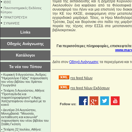
•
τομέα της εκπαίδευσης και η Δήμητρα Κυρίλλου
ΙΕΘΣ
Ακολουθούν ένα κεφάλαιο από τα Φιλοσοφικά
•
Πανεπιστημιακές Εκδόσεις
συνεισφορά του Λένιν και μια επιστολή του διακ
Κύπρου
την ΚΕ του ΚΚΣΕ, αναφερόμενη στην μεταπολεμ
•
ΠΡΑΚΤΟΡΕΥΣΗ
εγχειριδιακό μαρξισμό. Τέλος, οι Ηρώ Μανδηλα
Τρότσκι, Σερζ και Βορόνσκι στο πεδίο της μαρξισ
•
ΣΥΝΑΨΕΙΣ
πορεία της τέχνης στην ΕΣΣΔ στα μετεπαναστα
βιβλιοκριτικών.
Links
Οδηγός Ανάγνωσης
Για περισσότερες πληροφορίες, επισκεφτείτε
www.marxi
Κατάλογοι
Δείτε στον
Οδηγό Ανάγνωσης
τα περιεχόμενα και 
Τα νέα του Τόπου
•
Κυριακή 9 Αυγούστου, Άνδρος:
rss feed Νέων
"Ημερολόγιο Γάζας" παρουσίαση
του νέου βιβλίου του Χρίστου
Γεωργάλα
rss feed Νέων Εκδόσεων
•
Τετάρτη 5 Αυγούστου, Αθήνα:
"Προπαγάνδα και
παραπληροφόρηση" ο Άρης
Χατζηστεφάνου συνομιλεί με το
Follow us:
κοινό
•
Δευτέρα 24 Αυγούστου,
Μονεμβασιά: "Μουσείο,
εκπαίδευση και κοινωνία"
παρουσίαση του νέου βιβλίου του
Στάθη Γκότση
•
Τετάρτη 22 Ιουλίου, Αθήνα: