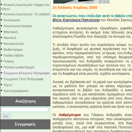
•
Κλασική λογοτεχνία / Λάμψη του
1η Έκδοση: Απρίλιος 2008
Λόγου
•
Κλασική λογοτεχνία / Τα αειθαλή
Οι αναγνώστες που επέλεξαν αυτό το βιβλίο επέ
•
Μπλε Καστόρινα Παπούτσια
του Θανάση Σκρου
Λευκώματα
•
Λογοτεχνικό Δοκίμιο
Λαθρέμποροι, φυλακισμένοι, τζογαδόροι, χαφιέδε
•
Μαγειρική
ηττημένοι αντάρτες. Κι ακόμα: ένας Ιάπωνας συ
απελπισμένη Ρωσίδα που διασχίζει τα σύνορα της 
•
Μουσική
•
Μουσικολογία
Τι συνδέει όλον αυτόν τον ετερόκλητο κόσμο τ
•
ζωής. Η διαφθορά ως φυσική προέκταση του Κα
Μυθιστόρημα
εφόσον, στην πραγματικότητα, οι ήρωες του Ανδρ
•
Παιδικό Βιβλίο
περιθωριοποιημένη, από την επίσημη θεώρηση
•
πρωταγωνιστές του Ανδρεάδη συγκροτούν τη μ
Ποίηση
τυραννισμένων συνειδήσεων των πολιτών του, τη
•
Πολιτικό μυθιστόρημα
εντιμότητα και την ατιμία, τη συνείδηση και την 
•
Σύγχρονη Ελληνική Πεζογραφία
και τη διαφθορά είναι ρευστά, σχεδόν ανύπαρκτα.
•
Σύγχρονη Ξένη Πεζογραφία
Λογικά, αν βρίσκεσαι απ’ τη μεριά των κυνηγημέν
•
Τέχνη
ως το μεδούλι δεν μπορεί να κάνεις κήρυγμα 
•
συναρπαστικό το βιβλίο του Ανδρεάδη: η ευκ
Χρονογραφήματα
περάσουν από τη μια κατάσταση πραγμάτων στην 
πιο σωστά, σαν να μην εξαρτάται από τους ίδιο
Αναζήτηση
λαθρεμπόριο συνειδήσεων να ορίζεται από κάπο
ωστόσο, ο αναγνώστης καλείται ξανά και ξανά να κρ
Οι
Λαθρέμποροι
του Γιάγκου Ανδρεάδη είνα
παλίμψηστο σκοτεινών ιστοριών, που ολοκληρών
μεταξύ τους: αλλά έτσι συγκροτείται, στη δι
Συγγραφείς
αληθοφάνειά της, μια καθ' όλα πειστική Πολιτε
διεφθαρμένοι θεσμοί που παράγουν διεφθαρμένες 