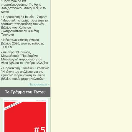
"Προπαγάνδα και
παραπληροφόρηση" ο Άρης
Χατζηστεφάνου συνομιλεί με το
κοινό
•
Παρασκευή 31 Ιουλίου, Σύρος:
"Μουντιάλ, Ιστορίες πίσω από το
τρόπαιο" παρουσίαση του νέου
βιβλίου των Χρήστου
Σωτηρακόπουλου & Φάνη
Τσοκανά
•
Νέοι τίτλοι επιστημονικού
βιβλίου 2026, από τις εκδόσεις
ΤΟΠΟΣ
•
Δευτέρα 13 Ιουλίου,
Μονεμβασιά: "Προδομένο
Μεσολόγγι" παρουσίαση του
νέου βιβλίου του Σπύρου Αλεξίου
•
Παρασκευή 3 Ιουλίου, Γιάννενα:
"Η τέχνη του πολέμου για την
εξουσία" παρουσίαση του νέου
βιβλίου του Δημήτρη Καλτσώνη
Περισσότερα »
Το Γράμμα του Τόπου