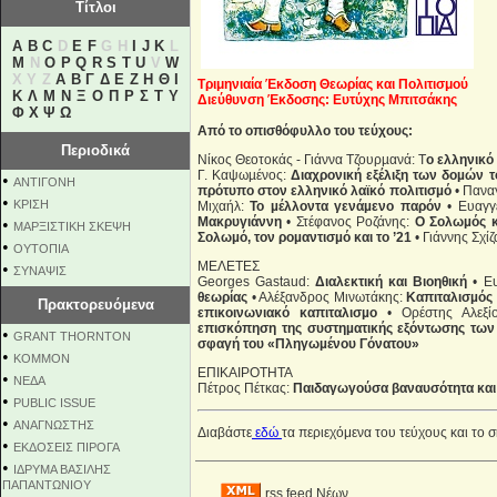
Τίτλοι
A
B
C
D
E
F
G H
I
J
K
L
M
N
O
P
Q
R
S
T
U
V
W
X Y Z
Α
Β
Γ
Δ
Ε
Ζ
Η
Θ
Ι
Τριμηνιαία Έκδοση Θεωρίας και Πολιτισμού
Κ
Λ
Μ
Ν
Ξ
Ο
Π
Ρ
Σ
Τ
Υ
Διεύθυνση Έκδοσης: Ευτύχης Μπιτσάκης
Φ
Χ
Ψ
Ω
Από το οπισθόφυλλο του τεύχους:
Περιοδικά
Νίκος Θεοτοκάς - Γιάννα Τζουρµανά: Τ
ο ελληνικό
Γ. Καψωµένος:
Διαχρονική εξέλιξη των δοµών 
•
ΑΝΤΙΓΟΝΗ
πρότυπο στον ελληνικό λαϊκό πολιτισµό
• Πανα
•
ΚΡΙΣΗ
Μιχαήλ:
Το µέλλοντα γενάµενο παρόν
• Ευαγγ
Μακρυγιάννη
• Στέφανος Ροζάνης:
Ο Σολωµός κ
•
ΜΑΡΞΙΣΤΙΚΗ ΣΚΕΨΗ
Σολωµό, τον ροµαντισµό και το ’21
• Γιάννης Σχίζ
•
ΟΥΤΟΠΙΑ
ΜΕΛΕΤΕΣ
•
ΣΥΝΑΨΙΣ
Georges Gastaud:
Διαλεκτική και Βιοηθική
• Ευ
θεωρίας
• Αλέξανδρος Μινωτάκης:
Καπιταλισµός 
Πρακτορευόμενα
επικοινωνιακό καπιταλισµο
• Ορέστης Αλεξί
επισκόπηση της συστηµατικής εξόντωσης των 
•
GRANT THORNTON
σφαγή του «Πληγωµένου Γόνατου»
•
KOMMON
ΕΠΙΚΑΙΡΟΤΗΤΑ
•
NEΔΑ
Πέτρος Πέτκας:
Παιδαγωγούσα βαναυσότητα και
•
PUBLIC ISSUE
•
ΑΝΑΓΝΩΣΤΗΣ
Διαβάστε
εδώ
τα περιεχόμενα του τεύχους και το 
•
ΕΚΔΟΣΕΙΣ ΠΙΡΟΓΑ
•
ΙΔΡΥΜΑ ΒΑΣΙΛΗΣ
ΠΑΠΑΝΤΩΝΙΟΥ
rss feed Νέων