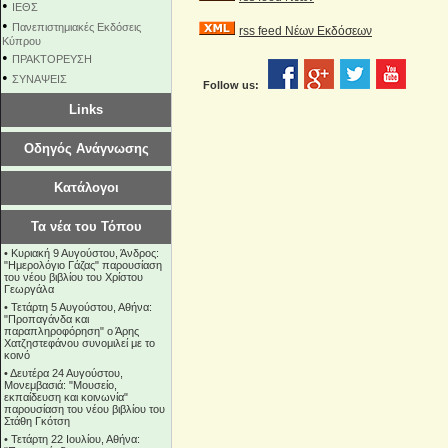
•
ΙΕΘΣ
•
Πανεπιστημιακές Εκδόσεις
rss feed Νέων Εκδόσεων
Κύπρου
•
ΠΡΑΚΤΟΡΕΥΣΗ
•
ΣΥΝΑΨΕΙΣ
Follow us:
Links
Οδηγός Ανάγνωσης
Κατάλογοι
Τα νέα του Τόπου
•
Κυριακή 9 Αυγούστου, Άνδρος:
"Ημερολόγιο Γάζας" παρουσίαση
του νέου βιβλίου του Χρίστου
Γεωργάλα
•
Τετάρτη 5 Αυγούστου, Αθήνα:
"Προπαγάνδα και
παραπληροφόρηση" ο Άρης
Χατζηστεφάνου συνομιλεί με το
κοινό
•
Δευτέρα 24 Αυγούστου,
Μονεμβασιά: "Μουσείο,
εκπαίδευση και κοινωνία"
παρουσίαση του νέου βιβλίου του
Στάθη Γκότση
•
Τετάρτη 22 Ιουλίου, Αθήνα: