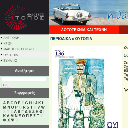
ΛΟΓΟΤΕΧΝΙΑ ΚΑΙ ΤΕΧΝΗ
•
ΑΝΤΙΓΟΝΗ
ΠΕΡΙΟΔΙΚΑ » ΟΥΤΟΠΙΑ
•
ΚΡΙΣΗ
Ου
•
ΜΑΡΞΙΣΤΙΚΗ ΣΚΕΨΗ
•
ΟΥΤΟΠΙΑ
Σ
•
ΣΥΝΑΨΙΣ
Σε
Σχ
Αναζήτηση
IS
Τι
Τι
Συγγραφείς
A
B
C
D
E
F
G
H
I
J
K
L
M
N
O
P
Q
R
S
T
U
V
W
X Y Z
Α
Β
Γ
Δ
Ε
Ζ
Η
Θ
Ι
Κ
Λ
Μ
Ν
Ξ
Ο
Π
Ρ
Σ
Τ
Υ
Φ
Χ
Ψ
Ω