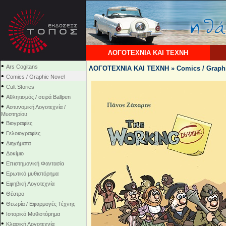
ΛΟΓΟΤΕΧΝΙΑ ΚΑΙ ΤΕΧΝΗ
•
Ars Cogitans
ΛΟΓΟΤΕΧΝΙΑ ΚΑΙ ΤΕΧΝΗ » Comics / Graphi
•
Comics / Graphic Novel
•
Cult Stories
•
Αθλητισμός / σειρά Ballpen
•
Αστυνομική Λογοτεχνία /
Μυστηρίου
•
Βιογραφίες
•
Γελοιογραφίες
•
Διηγήματα
•
Δοκίμιο
•
Επιστημονική Φαντασία
•
Ερωτικό μυθιστόρημα
•
Εφηβική Λογοτεχνία
•
Θέατρο
•
Θεωρία / Εφαρμογές Τέχνης
•
Ιστορικό Μυθιστόρημα
•
Κλασική Λογοτεχνία