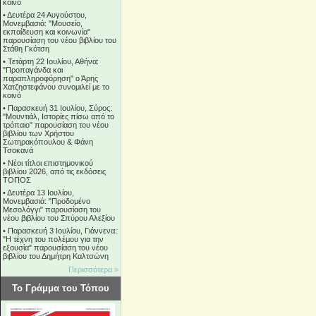
κοινό
•
Δευτέρα 24 Αυγούστου,
Μονεμβασιά: "Μουσείο,
εκπαίδευση και κοινωνία"
παρουσίαση του νέου βιβλίου του
Στάθη Γκότση
•
Τετάρτη 22 Ιουλίου, Αθήνα:
"Προπαγάνδα και
παραπληροφόρηση" ο Άρης
Χατζηστεφάνου συνομιλεί με το
κοινό
•
Παρασκευή 31 Ιουλίου, Σύρος:
"Μουντιάλ, Ιστορίες πίσω από το
τρόπαιο" παρουσίαση του νέου
βιβλίου των Χρήστου
Σωτηρακόπουλου & Φάνη
Τσοκανά
•
Νέοι τίτλοι επιστημονικού
βιβλίου 2026, από τις εκδόσεις
ΤΟΠΟΣ
•
Δευτέρα 13 Ιουλίου,
Μονεμβασιά: "Προδομένο
Μεσολόγγι" παρουσίαση του
νέου βιβλίου του Σπύρου Αλεξίου
•
Παρασκευή 3 Ιουλίου, Γιάννενα:
"Η τέχνη του πολέμου για την
εξουσία" παρουσίαση του νέου
βιβλίου του Δημήτρη Καλτσώνη
Περισσότερα »
Το Γράμμα του Τόπου