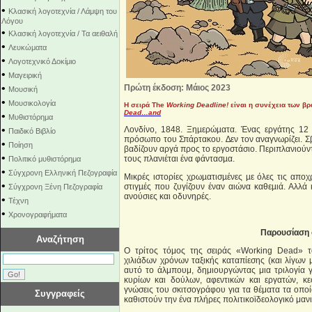
•
Κλασική λογοτεχνία / Λάμψη του
Λόγου
•
Κλασική λογοτεχνία / Τα αειθαλή
•
Λευκώματα
•
Λογοτεχνικό Δοκίμιο
•
Μαγειρική
•
Πρώτη έκδοση: Μάιος 2023
Μουσική
•
Μουσικολογία
Η σειρά The
Working Deadline!
είναι η συνέχεια των 
Dead…and
•
Μυθιστόρημα
•
Λονδίνο, 1848. Ξηµερώµατα. Ένας εργάτης 12 ετ
Παιδικό Βιβλίο
πρόσωπο του Σπάρτακου. ∆εν τον αναγνωρίζει. Σβ
•
Ποίηση
βαδίζουν αργά προς το εργοστάσιο. Περιπλανιούν
•
τους πλανιέται ένα φάντασµα.
Πολιτικό μυθιστόρημα
•
Σύγχρονη Ελληνική Πεζογραφία
Μικρές ιστορίες χρωµατισµένες µε όλες τις αποχρ
•
στιγµές που ζυγίζουν έναν αιώνα καθεµιά. Αλλά και
Σύγχρονη Ξένη Πεζογραφία
ανούσιες και οδυνηρές.
•
Τέχνη
•
Χρονογραφήματα
Παρουσίαση
Αναζήτηση
Ο τρίτος τόμος της σειράς «Working Dead» το
χιλιάδων χρόνων ταξικής καταπίεσης (και λίγων
αυτό το άλμπουμ, δημιουργώντας μια τριλογία γ
κυρίων και δούλων, αφεντικών και εργατών, κε
γνώσεις του σκιτσογράφου για τα θέματα τα οποί
Συγγραφείς
καθιστούν την ένα πλήρες πολιτικοϊδεολογικό μαν