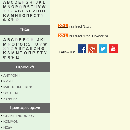
A
B
C
D
E
F
G
H
I
J
K
L
M
N
O
P
Q
R
S
T
U
V
W
X Y Z
Α
Β
Γ
Δ
Ε
Ζ
Η
Θ
Ι
Κ
Λ
Μ
Ν
Ξ
Ο
Π
Ρ
Σ
Τ
Υ
Φ
Χ
Ψ
Ω
rss feed Νέων
Τίτλοι
rss feed Νέων Εκδόσεων
A
B
C
D
E
F
G H
I
J
K
L
M
N
O
P
Q
R
S
T
U
V
W
X Y Z
Α
Β
Γ
Δ
Ε
Ζ
Η
Θ
Ι
Follow us:
Κ
Λ
Μ
Ν
Ξ
Ο
Π
Ρ
Σ
Τ
Υ
Φ
Χ
Ψ
Ω
Περιοδικά
•
ΑΝΤΙΓΟΝΗ
•
ΚΡΙΣΗ
•
ΜΑΡΞΙΣΤΙΚΗ ΣΚΕΨΗ
•
ΟΥΤΟΠΙΑ
•
ΣΥΝΑΨΙΣ
Πρακτορευόμενα
•
GRANT THORNTON
•
KOMMON
•
NEΔΑ