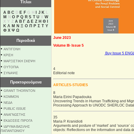
Τίτλοι
A
B
C
D
E
F
G H
I
J
K
L
M
N
O
P
Q
R
S
T
U
V
W
X Y Z
Α
Β
Γ
Δ
Ε
Ζ
Η
Θ
Ι
Κ
Λ
Μ
Ν
Ξ
Ο
Π
Ρ
Σ
Τ
Υ
Φ
Χ
Ψ
Ω
June 2023
Περιοδικά
Volume III- Issue 5
•
ΑΝΤΙΓΟΝΗ
Buy Issue 5 ENG
•
ΚΡΙΣΗ
•
ΜΑΡΞΙΣΤΙΚΗ ΣΚΕΨΗ
•
ΟΥΤΟΠΙΑ
4
•
Editorial note
ΣΥΝΑΨΙΣ
Πρακτορευόμενα
ARTICLES-STUDIES
•
GRANT THORNTON
8
•
KOMMON
Maria Eirini Papadouka
Uncovering Trends in Human Trafficking and Migr
•
NEΔΑ
Processing Approach to UNODC SHERLOC Data
•
PUBLIC ISSUE
•
ΑΝΑΓΝΩΣΤΗΣ
35
•
ΕΚΔΟΣΕΙΣ ΠΙΡΟΓΑ
Maria P. Kranidioti
•
Arguments and posture of ‘market’ and ‘source’ count
ΙΔΡΥΜΑ ΒΑΣΙΛΗΣ
objects: Reflections on the information and data de
ΠΑΠΑΝΤΩΝΙΟΥ