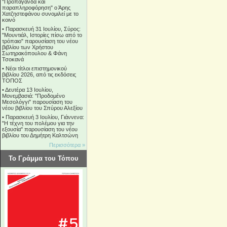
"Προπαγάνδα και
παραπληροφόρηση" ο Άρης
Χατζηστεφάνου συνομιλεί με το
κοινό
•
Παρασκευή 31 Ιουλίου, Σύρος:
"Μουντιάλ, Ιστορίες πίσω από το
τρόπαιο" παρουσίαση του νέου
βιβλίου των Χρήστου
Σωτηρακόπουλου & Φάνη
Τσοκανά
•
Νέοι τίτλοι επιστημονικού
βιβλίου 2026, από τις εκδόσεις
ΤΟΠΟΣ
•
Δευτέρα 13 Ιουλίου,
Μονεμβασιά: "Προδομένο
Μεσολόγγι" παρουσίαση του
νέου βιβλίου του Σπύρου Αλεξίου
•
Παρασκευή 3 Ιουλίου, Γιάννενα:
"Η τέχνη του πολέμου για την
εξουσία" παρουσίαση του νέου
βιβλίου του Δημήτρη Καλτσώνη
Περισσότερα »
Το Γράμμα του Τόπου