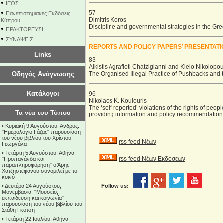
•
ΙΕΘΣ
•
57
Πανεπιστημιακές Εκδόσεις
Dimitris Koros
Κύπρου
Discipline and governmental strategies in the Gr
•
ΠΡΑΚΤΟΡΕΥΣΗ
•
ΣΥΝΑΨΕΙΣ
REPORTS AND POLICY PAPERS’ PRESENTAT
Links
83
Alkistis Agrafioti Chatzigianni and Kleio Nikolopo
Οδηγός Ανάγνωσης
The Organised Illegal Practice of Pushbacks and 
Κατάλογοι
96
Nikolaos Κ. Koulouris
The ‘self-reported’ violations of the rights of pe
Τα νέα του Τόπου
providing information and policy recommendations
•
Κυριακή 9 Αυγούστου, Άνδρος:
"Ημερολόγιο Γάζας" παρουσίαση
του νέου βιβλίου του Χρίστου
rss feed Νέων
Γεωργάλα
•
Τετάρτη 5 Αυγούστου, Αθήνα:
rss feed Νέων Εκδόσεων
"Προπαγάνδα και
παραπληροφόρηση" ο Άρης
Χατζηστεφάνου συνομιλεί με το
κοινό
•
Δευτέρα 24 Αυγούστου,
Follow us:
Μονεμβασιά: "Μουσείο,
εκπαίδευση και κοινωνία"
παρουσίαση του νέου βιβλίου του
Στάθη Γκότση
•
Τετάρτη 22 Ιουλίου, Αθήνα: