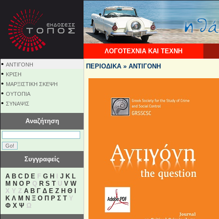
ΛΟΓΟΤΕΧΝΙΑ ΚΑΙ ΤΕΧΝΗ
•
ΑΝΤΙΓΟΝΗ
ΠΕΡΙΟΔΙΚΑ » ΑΝΤΙΓΟΝΗ
•
ΚΡΙΣΗ
•
ΜΑΡΞΙΣΤΙΚΗ ΣΚΕΨΗ
•
ΟΥΤΟΠΙΑ
•
ΣΥΝΑΨΙΣ
Αναζήτηση
Συγγραφείς
A
B
C
D
E
F
G
H
I
J
K
L
M
N
O
P
Q
R
S
T
U
V
W
X Y Z
Α
Β
Γ
Δ
Ε
Ζ
Η
Θ
Ι
Κ
Λ
Μ
Ν
Ξ
Ο
Π
Ρ
Σ
Τ
Υ
Φ
Χ
Ψ
Ω