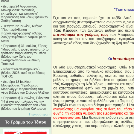
κοινό
•
Δευτέρα 24 Αυγούστου,
"Γιατί σημασ
Μονεμβασιά: "Μουσείο,
εκπαίδευση και κοινωνία"
παρουσίαση του νέου βιβλίου του
Ό,τι και να πεις, σημασία έχει το ταξίδι. Αυτό
Στάθη Γκότση
συγχρωτιστείς με απρόβλεπτους ανθρώπους, να α
•
Τετάρτη 22 Ιουλίου, Αθήνα:
και του προγραμματισμού. Χαρακτηριστικό είνα
"Προπαγάνδα και
Τ
ζακ Κέρουακ
: των ζωντανών μύθων της περιπ
παραπληροφόρηση" ο Άρης
ιπποπόταμοι στις γούρνες
τους
των Μπάροουζ-Κ
Χατζηστεφάνου συνομιλεί με το
ικανή να ποτίσει τον πιο αποξηραμένο εγκέφαλο
κοινό
λογοτεχνικό είδος που δεν ξεχωρίζει τη ζωή από τ
•
Παρασκευή 31 Ιουλίου, Σύρος:
"Μουντιάλ, Ιστορίες πίσω από το
τρόπαιο" παρουσίαση του νέου
βιβλίου των Χρήστου
Οι
Ιπποπόταμο
Σωτηρακόπουλου & Φάνη
Τσοκανά
Οι δύο μυθιστορηματικοί χαρακτήρες, Ουίλ Ντέ
•
Νέοι τίτλοι επιστημονικού
Επηρεασμένοι από το γαλλικό υπαρξισμό, που π
βιβλίου 2026, από τις εκδόσεις
Ευρώπη, αυθάδεις, πλάνητες, πένητες και εμμο
ΤΟΠΟΣ
μέλλον, οι ήρωες του βιβλίου είναι οι πρώτοι μ
•
Δευτέρα 13 Ιουλίου,
τζαζ πλυμμηρίζει τη Νέα Υόρκη, μπάτσοι και περ
Μονεμβασιά: "Προδομένο
σε καταπραϋντικό φετίχ και τα βιβλία του Μπ
Μεσολόγγι" παρουσίαση του
κουτσούς καναπέδες. Διαμερίσματα με κατσαρίδε
νέου βιβλίου του Σπύρου Αλεξίου
αλητεία στους δρόμους, παλιοκόριτσα αλλά κα
•
Παρασκευή 3 Ιουλίου, Γιάννενα:
όνειρα φυγής με ναυτικά φυλλάδια για το Παρίσι (..
"Η τέχνη του πολέμου για την
Το βιβλίο είναι το πρώτο δείγμα μπιτ γραφής. Η Λ
εξουσία" παρουσίαση του νέου
βιβλίου του Δημήτρη Καλτσώνη
αναγνώστης θα διακρίνει στις σελίδες του τόσο
φυγής, τη χαοτική Αμερική της εξερεύνησης και τ
Περισσότερα »
συγγραφέων του.
Μια θριαμβική έκδοση για τη σε
υπερηφανεύονται πως εξασφάλισαν τις σελίδες 
Το Γράμμα του Τόπου
ολόκληρης γενιάς, που συμπαρέσυρε ολόκληρη την