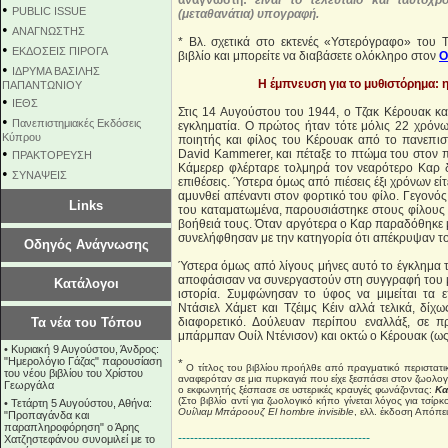
αναγνώστη:
είναι το τελευταίο και ταυτόχ
•
PUBLIC ISSUE
(μεταθανάτια) υπογραφή.
•
ΑΝΑΓΝΩΣΤΗΣ
* Βλ. σχετικά στο εκτενές «Υστερόγραφο» του 
•
ΕΚΔΟΣΕΙΣ ΠΙΡΟΓΑ
βιβλίο και μπορείτε να διαβάσετε ολόκληρο στον
Ο
•
ΙΔΡΥΜΑ ΒΑΣΙΛΗΣ
Η έμπνευση για το μυθιστόρημα: η
ΠΑΠΑΝΤΩΝΙΟΥ
•
ΙΕΘΣ
Στις 14 Αυγούστου του 1944, ο Τζακ Κέρουακ 
•
Πανεπιστημιακές Εκδόσεις
εγκληματία. Ο πρώτος ήταν τότε μόλις 22 χρόνω
Κύπρου
ποιητής και φίλος του Κέρουακ από το πανεπισ
•
David Kammerer, και πέταξε το πτώμα του στον 
ΠΡΑΚΤΟΡΕΥΣΗ
Κάμερερ φλέρταρε τολμηρά τον νεαρότερο Καρ δ
•
ΣΥΝΑΨΕΙΣ
επιθέσεις. Ύστερα όμως από πιέσεις έξι χρόνων εί
αμυνθεί απέναντι στον φορτικό του φίλο. Γεγονός
Links
του καταματωμένα, παρουσιάστηκε στους φίλους 
βοήθειά τους. Όταν αργότερα ο Καρ παραδόθηκε 
συνελήφθησαν με την κατηγορία ότι απέκρυψαν το
Οδηγός Ανάγνωσης
Ύστερα όμως από λίγους μήνες αυτό το έγκλημα 
αποφάσισαν να συνεργαστούν στη συγγραφή του μ
Κατάλογοι
ιστορία. Συμφώνησαν το ύφος να μιμείται τα 
Ντάσιελ Χάμετ και Τζέιμς Κέιν αλλά τελικά, δί
Τα νέα του Τόπου
διαφορετικό. Δούλευαν περίπου εναλλάξ, σε
μπάρμπαν Ουίλ Ντένισον) και οκτώ ο Κέρουακ (ως 
•
Κυριακή 9 Αυγούστου, Άνδρος:
"Ημερολόγιο Γάζας" παρουσίαση
*
Ο τίτλος του βιβλίου προήλθε από πραγματικό περιστατι
του νέου βιβλίου του Χρίστου
αναφερόταν σε μια πυρκαγιά που είχε ξεσπάσει στον ζωολογ
Γεωργάλα
ο εκφωνητής ξέσπασε σε υστερικές κραυγές φωνάζοντας:
Κα
(Στο βιβλίο αντί για ζωολογικό κήπο γίνεται λόγος για τσίρ
•
Τετάρτη 5 Αυγούστου, Αθήνα:
Ουίλιαμ Μπάροουζ El hombre invisible
, ελλ. έκδοση Απόπει
"Προπαγάνδα και
παραπληροφόρηση" ο Άρης
------------------------------------------------
Χατζηστεφάνου συνομιλεί με το