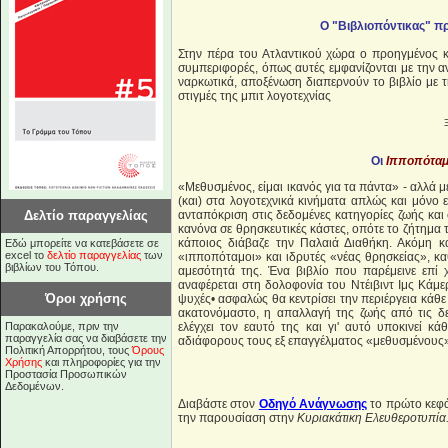
Ο
"Βιβλιοπόντικας"
πρ
Στην πέρα του Ατλαντικού χώρα ο προηγμένος κ
συμπεριφορές, όπως αυτές εμφανίζονται με την αν
ναρκωτικά, αποξένωση διαπερνούν το βιβλίο με 
στιγμές της μπιτ λογοτεχνίας
Οι
Ιπποπόταμ
«Μεθυσμένος, είμαι ικανός για τα πάντα» - αλλά 
(και) στα λογοτεχνικά κινήματα απλώς και μόνο
Δελτίο παραγγελίας
ανταπόκριση στις δεδομένες κατηγορίες ζωής και 
κανόνα σε θρησκευτικές κάστες, οπότε το ζήτημα τ
κάποιος διάβαζε την Παλαιά Διαθήκη. Ακόμη 
Εδώ μπορείτε να κατεβάσετε σε
excel το
δελτίο παραγγελίας
των
«ιπποπόταμοι» και ιδρυτές «νέας θρησκείας», κ
βιβλίων του Τόπου.
αμεσότητά της. Ένα βιβλίο που παρέμεινε επί
αναφέρεται στη δολοφονία του Ντέιβιντ Ιμς Κάμε
Όροι χρήσης
ψυχές• ασφαλώς θα κεντρίσει την περιέργεια κάθε 
ακατονόμαστο, η απαλλαγή της ζωής από τις δε
Παρακαλούμε, πριν την
ελέγχει τον εαυτό της και γι' αυτό υποκινεί κ
παραγγελία σας να διαβάσετε την
αδιάφορους τους εξ επαγγέλματος «μεθυσμένους»
Πολιτική Απορρήτου, τους
Όρους
Χρήσης
και πληροφορίες για την
Προστασία Προσωπικών
Δεδομένων.
Διαβάστε στον
Οδηγό Ανάγνωσης
το πρώτο κεφά
την παρουσίαση στην
Κυριακάτικη Ελευθεροτυπία