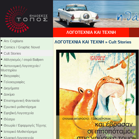
ΛΟΓΟΤΕΧΝΙΑ ΚΑΙ ΤΕΧΝΗ
•
Ars Cogitans
ΛΟΓΟΤΕΧΝΙΑ ΚΑΙ ΤΕΧΝΗ » Cult Stories
•
Comics / Graphic Novel
•
Cult Stories
•
Αθλητισμός / σειρά Ballpen
•
Αστυνομική Λογοτεχνία /
Μυστηρίου
•
Βιογραφίες
•
Γελοιογραφίες
•
Διηγήματα
•
Δοκίμιο
•
Επιστημονική Φαντασία
•
Ερωτικό μυθιστόρημα
•
Εφηβική Λογοτεχνία
•
Θέατρο
•
Θεωρία / Εφαρμογές Τέχνης
•
Ιστορικό Μυθιστόρημα
•
Κλασική Λογοτεχνία