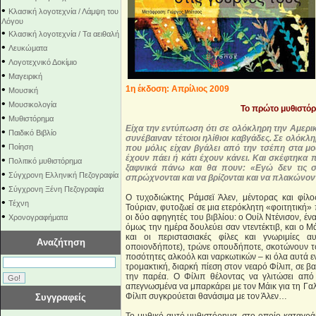
•
Κλασική λογοτεχνία / Λάμψη του
Λόγου
•
Κλασική λογοτεχνία / Τα αειθαλή
•
Λευκώματα
•
Λογοτεχνικό Δοκίμιο
•
Μαγειρική
•
1η έκδοση: Απρίλιος 2009
Μουσική
•
Μουσικολογία
Το πρώτο μυθιστόρ
•
Μυθιστόρημα
Είχα την εντύπωση ότι σε ολόκληρη την Αμερικ
•
Παιδικό Βιβλίο
συνέβαιναν τέτοιοι ηλίθιοι καβγάδες. Σε ολόκλ
•
Ποίηση
που μόλις είχαν βγάλει από την τσέπη στα μ
έχουν πάει ή κάτι έχουν κάνει. Και σκέφτηκα 
•
Πολιτικό μυθιστόρημα
ξαφνικά πάνω και θα πουν: «Εγώ δεν τις σ
•
Σύγχρονη Ελληνική Πεζογραφία
σπρώχνονται και να βρίζονται και να πλακώνο
•
Σύγχρονη Ξένη Πεζογραφία
Ο τυχοδιώκτης Ράμσεϊ Άλεν, μέντορας και φίλ
•
Τέχνη
Τούριαν, φυτοζωεί σε μια ετερόκλητη «φοιτητική
•
οι δύο αφηγητές του βιβλίου: ο Ουίλ Ντένισον, 
Χρονογραφήματα
όμως την ημέρα δουλεύει σαν ντεντέκτιβ, και ο Μά
και οι περιστασιακές φίλες και γνωριμίες 
Αναζήτηση
οποιονδήποτε), τρώνε οπουδήποτε, σκοτώνουν τ
ποσότητες αλκοόλ και ναρκωτικών – κι όλα αυτά 
τρομακτική, διαρκή πίεση στον νεαρό Φίλιπ, σε β
την παρέα. Ο Φίλιπ θέλοντας να γλιτώσει από
απεγνωσμένα να μπαρκάρει με τον Μάικ για τη Γαλ
Φίλιπ συγκρούεται θανάσιμα με τον Άλεν…
Συγγραφείς