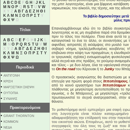
Το μυθικό αυτό μυθιστόρημα, στο οποίο καταγρά
A
B
C
D
E
F
G
H
I
J
K
L
της μπιτ λογοτεχνίας, είναι μια ξέφρενη κατάβαση
M
N
O
P
Q
R
S
T
U
V
W
ναρκωτικών, του αλκοόλ, της τέχνης, και της αδυ
X Y Z
Α
Β
Γ
Δ
Ε
Ζ
Η
Θ
Ι
Κ
Λ
Μ
Ν
Ξ
Ο
Π
Ρ
Σ
Τ
Υ
Το βιβλίο δημοσιεύτηκε μετ
Φ
Χ
Ψ
Ω
μόλις πρι
Επαναλαμβάνουμε εδώ ότι το βιβλίο συγκεντρώ
Τίτλοι
λογοτεχνίας κι ας μη συμβαίνει παρά στα δρομάκ
πριν το τέλος του πολέμου. Ποια είναι αυτά τα 
A
B
C
D
E
F
G H
I
J
K
L
καταιγιστικά το ένα το άλλο, οι συναντήσεις 
M
N
O
P
Q
R
S
T
U
V
W
αιφνίδιες αστραπές (ή εκλάμψεις στο μυαλό των
X Y Z
Α
Β
Γ
Δ
Ε
Ζ
Η
Θ
Ι
σοβαρό νόημα, τρελές/μεθυσμένες κουβέντες 
Κ
Λ
Μ
Ν
Ξ
Ο
Π
Ρ
Σ
Τ
Υ
επιβιώνει στην κόψη των πραγμάτων, η ελευθεριότ
οι τριγωνικές σχέσεις) ενσωματωμένη φυσιολογικ
Φ
Χ
Ψ
Ω
αλλά συχνά και στις πράξεις, το χιούμορ αναμιγμ
και τέλος – με δυο λόγια, όλα τα υφολογικά στοι
Περιοδικά
το
On the road
του Κέρουακ ή το
Junky
του Μπάρ
•
ΑΝΤΙΓΟΝΗ
Ο προσεκτικός αναγνώστης θα διαπιστώσει με ι
•
επιτυχία για πρώτη φορά στους
Ιπποπόταμους.
H
ΚΡΙΣΗ
από το κοινό εργαστήριο των
Ιπποπόταμων
κα
•
ΜΑΡΞΙΣΤΙΚΗ ΣΚΕΨΗ
πλάθοντας με μεγαλύτερη αυτοπεποίθηση το πρ
•
ΟΥΤΟΠΙΑ
αγωνίας, ο δε Μπάροουζ, με μεγαλύτερη «τρέλα
πρωταγωνιστεί το συχνά ανατριχιαστικό, στην 
•
ΣΥΝΑΨΙΣ
θάνατο.
Πρακτορευόμενα
Το μυθιστόρημα αυτό εμπεριέχει μια σαφή ειρω
στη λογοτεχνία είναι πλέον καταχωρημένο
•
GRANT THORNTON
αδιαμφισβήτητη την επίδρασή του στην παγκόσ
•
KOMMON
του εικοστού αιώνα. Επομένως, αυτό το μυθι
συγγραφείς του όλη τους τη ζωή* και που δι
•
NEΔΑ