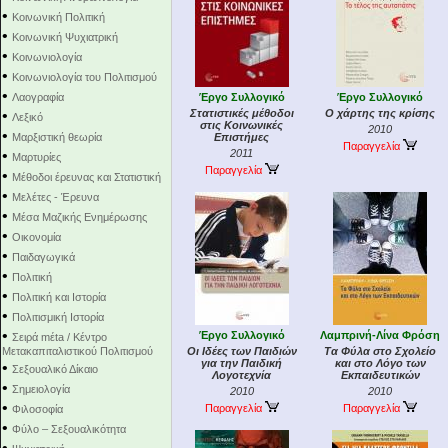
•
Κοινωνική Πολιτική
•
Κοινωνική Ψυχιατρική
•
Κοινωνιολογία
•
Κοινωνιολογία του Πολιτισμού
•
Λαογραφία
Έργο Συλλογικό
Έργο Συλλογικό
•
Στατιστικές μέθοδοι
Ο χάρτης της κρίσης
Λεξικό
στις Κοινωνικές
2010
•
Μαρξιστική θεωρία
Επιστήμες
Παραγγελία
•
2011
Μαρτυρίες
Παραγγελία
•
Μέθοδοι έρευνας και Στατιστική
•
Μελέτες - Έρευνα
•
Μέσα Μαζικής Ενημέρωσης
•
Οικονομία
•
Παιδαγωγικά
•
Πολιτική
•
Πολιτική και Ιστορία
•
Πολιτισμική Ιστορία
•
Έργο Συλλογικό
Λαμπρινή-Λίνα Φρόση
Σειρά mέta / Κέντρο
Μετακαπιταλιστικού Πολιτισμού
Οι Ιδέες των Παιδιών
Τα Φύλα στο Σχολείο
για την Παιδική
και στο Λόγο των
•
Σεξουαλικό Δίκαιο
Λογοτεχνία
Εκπαιδευτικών
•
Σημειολογία
2010
2010
•
Παραγγελία
Παραγγελία
Φιλοσοφία
•
Φύλο – Σεξουαλικότητα
•