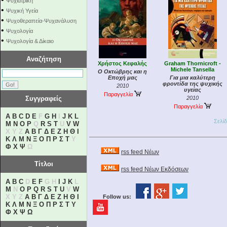
Ψυχιατρική
•
Ψυχική Υγεία
•
Ψυχοθεραπεία-Ψυχανάλυση
•
Ψυχολογία
•
Ψυχολογία & Δίκαιο
Αναζήτηση
Χρήστος Κεφαλής
Graham Thornicroft -
Michele Tansella
Ο Οκτώβρης και η
Εποχή μας
Για μια καλύτερη
φροντίδα της ψυχικής
2010
υγείας
Παραγγελία
Συγγραφείς
2010
Παραγγελία
A
B
C
D
E
F
G
H
I
J
K
L
Σελί
M
N
O
P
Q
R
S
T
U
V
W
X Y Z
Α
Β
Γ
Δ
Ε
Ζ
Η
Θ
Ι
Κ
Λ
Μ
Ν
Ξ
Ο
Π
Ρ
Σ
Τ
Υ
Φ
Χ
Ψ
Ω
rss feed Νέων
Τίτλοι
rss feed Νέων Εκδόσεων
A
B
C
D
E
F
G H
I
J
K
L
M
N
O
P
Q
R
S
T
U
V
W
X Y Z
Α
Β
Γ
Δ
Ε
Ζ
Η
Θ
Ι
Follow us:
Κ
Λ
Μ
Ν
Ξ
Ο
Π
Ρ
Σ
Τ
Υ
Φ
Χ
Ψ
Ω