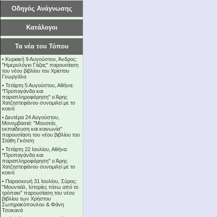
Οδηγός Ανάγνωσης
Κατάλογοι
Τα νέα του Τόπου
•
Κυριακή 9 Αυγούστου, Άνδρος:
"Ημερολόγιο Γάζας" παρουσίαση
του νέου βιβλίου του Χρίστου
Γεωργάλα
•
Τετάρτη 5 Αυγούστου, Αθήνα:
"Προπαγάνδα και
παραπληροφόρηση" ο Άρης
Χατζηστεφάνου συνομιλεί με το
κοινό
•
Δευτέρα 24 Αυγούστου,
Μονεμβασιά: "Μουσείο,
εκπαίδευση και κοινωνία"
παρουσίαση του νέου βιβλίου του
Στάθη Γκότση
•
Τετάρτη 22 Ιουλίου, Αθήνα:
"Προπαγάνδα και
παραπληροφόρηση" ο Άρης
Χατζηστεφάνου συνομιλεί με το
κοινό
•
Παρασκευή 31 Ιουλίου, Σύρος:
"Μουντιάλ, Ιστορίες πίσω από το
τρόπαιο" παρουσίαση του νέου
βιβλίου των Χρήστου
Σωτηρακόπουλου & Φάνη
Τσοκανά