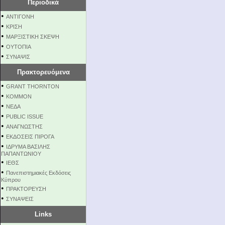
Περιοδικά
•
ΑΝΤΙΓΟΝΗ
•
ΚΡΙΣΗ
•
ΜΑΡΞΙΣΤΙΚΗ ΣΚΕΨΗ
•
ΟΥΤΟΠΙΑ
•
ΣΥΝΑΨΙΣ
Πρακτορευόμενα
•
GRANT THORNTON
•
KOMMON
•
NEΔΑ
•
PUBLIC ISSUE
•
ΑΝΑΓΝΩΣΤΗΣ
•
ΕΚΔΟΣΕΙΣ ΠΙΡΟΓΑ
•
ΙΔΡΥΜΑ ΒΑΣΙΛΗΣ
ΠΑΠΑΝΤΩΝΙΟΥ
•
ΙΕΘΣ
•
Πανεπιστημιακές Εκδόσεις
Κύπρου
•
ΠΡΑΚΤΟΡΕΥΣΗ
•
ΣΥΝΑΨΕΙΣ
Links