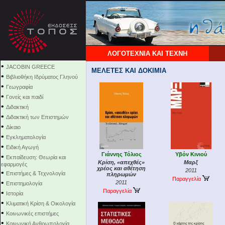
ΛΟΓΟΤΕΧΝΙΑ ΚΑΙ ΤΕΧΝΗ
•
JACOBIN GREECE
ΜΕΛΕΤΕΣ ΚΑΙ ΔΟΚΙΜΙΑ
•
Βιβλιοθήκη Ιδρύματος Γληνού
•
Γεωγραφία
•
Γονείς και παιδί
•
Διδακτική
•
Διδακτική των Επιστημών
•
Δίκαιο
•
Εγκληματολογία
•
Ειδική Αγωγή
Γιάννης Τόλιος
Υβόν Κινιού
•
Εκπαίδευση: Θεωρία και
Κρίση, «απεχθές»
Μαρξ
εφαρμογές
χρέος και αθέτηση
2011
•
Επιστήμες & Τεχνολογία
πληρωμών
Παραγγελία
•
2011
Επιστημολογία
Παραγγελία
•
Ιστορία
•
Κλιματική Κρίση & Οικολογία
•
Κοινωνικές επιστήμες
•
Κοινωνική Ανθρωπολογία