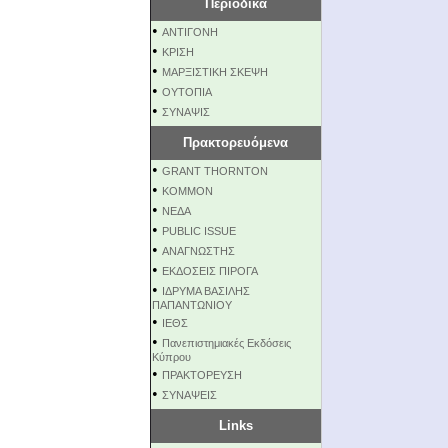
Περιοδικά
•
ΑΝΤΙΓΟΝΗ
•
ΚΡΙΣΗ
•
ΜΑΡΞΙΣΤΙΚΗ ΣΚΕΨΗ
•
ΟΥΤΟΠΙΑ
•
ΣΥΝΑΨΙΣ
Πρακτορευόμενα
•
GRANT THORNTON
•
KOMMON
•
NEΔΑ
•
PUBLIC ISSUE
•
ΑΝΑΓΝΩΣΤΗΣ
•
ΕΚΔΟΣΕΙΣ ΠΙΡΟΓΑ
•
ΙΔΡΥΜΑ ΒΑΣΙΛΗΣ
ΠΑΠΑΝΤΩΝΙΟΥ
•
ΙΕΘΣ
•
Πανεπιστημιακές Εκδόσεις
Κύπρου
•
ΠΡΑΚΤΟΡΕΥΣΗ
•
ΣΥΝΑΨΕΙΣ
Links