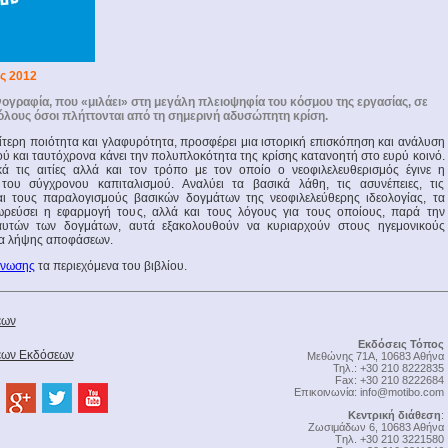
ς 2012
ογραφία, που «μιλάει» στη μεγάλη πλειοψηφία του κόσμου της εργασίας, σε
όλους όσοι πλήττονται από τη σημερινή αδυσώπητη κρίση.
αίτερη ποιότητα και γλαφυρότητα, προσφέρει μια ιστορική επισκόπηση και ανάλυση
ού και ταυτόχρονα κάνει την πολυπλοκότητα της κρίσης κατανοητή στο ευρύ κοινό.
κά τις αιτίες αλλά και τον τρόπο με τον οποίο ο νεοφιλελευθερισμός έγινε η
 του σύγχρονου καπιταλισμού. Αναλύει τα βασικά λάθη, τις ασυνέπειες, τις
αι τους παραλογισμούς βασικών δογμάτων της νεοφιλελεύθερης ιδεολογίας, τα
ωρεύσει η εφαρμογή τους, αλλά και τους λόγους για τους οποίους, παρά την
υτών των δογμάτων, αυτά εξακολουθούν να κυριαρχούν στους ηγεμονικούς
ρα λήψης αποφάσεων.
γνωσης
τα περιεχόμενα του βιβλίου.
έων
Εκδόσεις Τόπος
Νέων Εκδόσεων
Μεθώνης 71Α, 10683 Αθήνα
Τηλ.: +30 210 8222835
Fax: +30 210 8222684
Επικοινωνία:
info@motibo.com
Κεντρική διάθεση
:
Zωσιμάδων 6, 10683 Αθήνα
Tηλ. +30 210 3221580