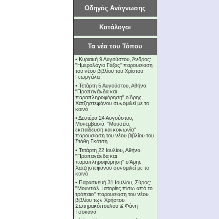
Οδηγός Ανάγνωσης
Κατάλογοι
Τα νέα του Τόπου
•
Κυριακή 9 Αυγούστου, Άνδρος:
"Ημερολόγιο Γάζας" παρουσίαση
του νέου βιβλίου του Χρίστου
Γεωργάλα
•
Τετάρτη 5 Αυγούστου, Αθήνα:
"Προπαγάνδα και
παραπληροφόρηση" ο Άρης
Χατζηστεφάνου συνομιλεί με το
κοινό
•
Δευτέρα 24 Αυγούστου,
Μονεμβασιά: "Μουσείο,
εκπαίδευση και κοινωνία"
παρουσίαση του νέου βιβλίου του
Στάθη Γκότση
•
Τετάρτη 22 Ιουλίου, Αθήνα:
"Προπαγάνδα και
παραπληροφόρηση" ο Άρης
Χατζηστεφάνου συνομιλεί με το
κοινό
•
Παρασκευή 31 Ιουλίου, Σύρος:
"Μουντιάλ, Ιστορίες πίσω από το
τρόπαιο" παρουσίαση του νέου
βιβλίου των Χρήστου
Σωτηρακόπουλου & Φάνη
Τσοκανά