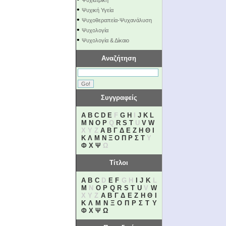
Ψυχιατρική
•
Ψυχική Υγεία
•
Ψυχοθεραπεία-Ψυχανάλυση
•
Ψυχολογία
•
Ψυχολογία & Δίκαιο
Αναζήτηση
Συγγραφείς
A
B
C
D
E
F
G
H
I
J
K
L
M
N
O
P
Q
R
S
T
U
V
W
X Y Z
Α
Β
Γ
Δ
Ε
Ζ
Η
Θ
Ι
Κ
Λ
Μ
Ν
Ξ
Ο
Π
Ρ
Σ
Τ
Υ
Φ
Χ
Ψ
Ω
Τίτλοι
A
B
C
D
E
F
G H
I
J
K
L
M
N
O
P
Q
R
S
T
U
V
W
X Y Z
Α
Β
Γ
Δ
Ε
Ζ
Η
Θ
Ι
Κ
Λ
Μ
Ν
Ξ
Ο
Π
Ρ
Σ
Τ
Υ
Φ
Χ
Ψ
Ω