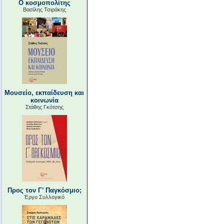
Ο κοσμοπολίτης
Βασίλης Τσιράκης
Μουσείο, εκπαίδευση και
κοινωνία
Στάθης Γκότσης
Προς τον Γ’ Παγκόσμιο;
Έργο Συλλογικό