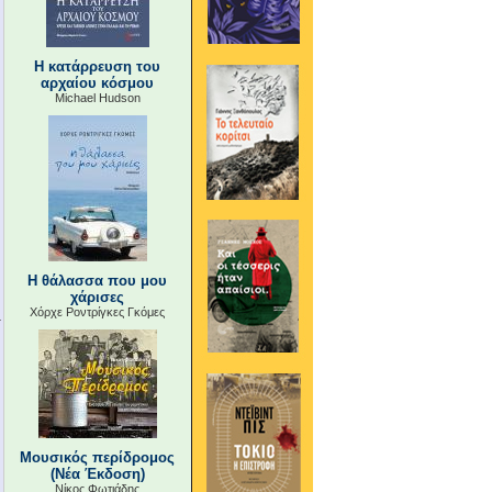
Η κατάρρευση του
αρχαίου κόσμου
Michael Hudson
Η θάλασσα που μου
χάρισες
Χόρχε Ροντρίγκες Γκόμες
Μουσικός περίδρομος
(Νέα Έκδοση)
Νίκος Φωτιάδης