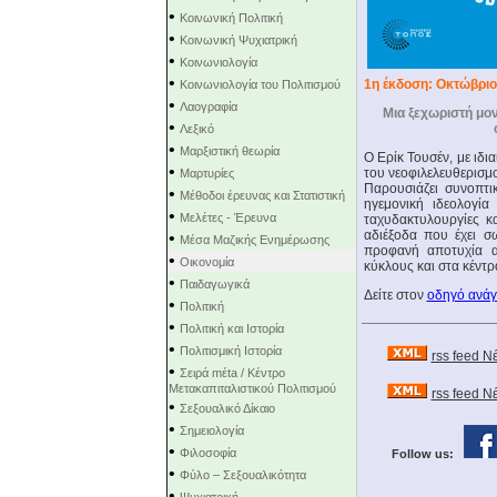
•
Κοινωνική Πολιτική
•
Κοινωνική Ψυχιατρική
•
Κοινωνιολογία
•
1η έκδοση: Οκτώβριο
Κοινωνιολογία του Πολιτισμού
•
Λαογραφία
Μια ξεχωριστή μον
•
Λεξικό
•
Μαρξιστική θεωρία
Ο Ερίκ Τουσέν, με ιδι
•
του νεοφιλελευθερισμ
Μαρτυρίες
Παρουσιάζει συνοπτι
•
Μέθοδοι έρευνας και Στατιστική
ηγεμονική ιδεολογία
•
Μελέτες - Έρευνα
ταχυδακτυλουργίες κ
αδιέξοδα που έχει σ
•
Μέσα Μαζικής Ενημέρωσης
προφανή αποτυχία α
•
Οικονομία
κύκλους και στα κέντ
•
Παιδαγωγικά
Δείτε στον
οδηγό ανά
•
Πολιτική
•
Πολιτική και Ιστορία
•
Πολιτισμική Ιστορία
rss feed Ν
•
Σειρά mέta / Κέντρο
Μετακαπιταλιστικού Πολιτισμού
rss feed 
•
Σεξουαλικό Δίκαιο
•
Σημειολογία
•
Φιλοσοφία
Follow us:
•
Φύλο – Σεξουαλικότητα
•