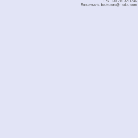
Fax: +30 210 3211246
Επικοινωνία:
bookstore@motibo.com