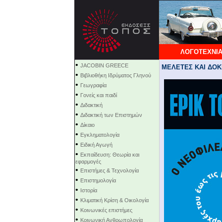
ΛΟΓΟΤΕΧΝΙΑ
•
JACOBIN GREECE
ΜΕΛΕΤΕΣ ΚΑΙ ΔΟΚΙ
•
Βιβλιοθήκη Ιδρύματος Γληνού
•
Γεωγραφία
•
Γονείς και παιδί
•
Διδακτική
•
Διδακτική των Επιστημών
•
Δίκαιο
•
Εγκληματολογία
•
Ειδική Αγωγή
•
Εκπαίδευση: Θεωρία και
εφαρμογές
•
Επιστήμες & Τεχνολογία
•
Επιστημολογία
•
Ιστορία
•
Κλιματική Κρίση & Οικολογία
•
Κοινωνικές επιστήμες
•
Κοινωνική Ανθρωπολογία