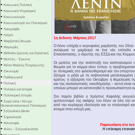
•
Κοινωνική Πολιτική
•
Κοινωνική Ψυχιατρική
•
Κοινωνιολογία
•
Κοινωνιολογία του Πολιτισμού
•
Λαογραφία
•
Λεξικό
1η έκδοση: Mάρτιος 2017
•
Μαρξιστική θεωρία
Ο Λένιν υπήρξε ο κορυφαίος μαρξιστής του 20ού 
•
Μαρτυρίες
ανύψωσε το μαρξισμό σε ένα νέο επίπεδο κ
•
Μέθοδοι έρευνας και Στατιστική
Επανάστασης, ο ιδρυτής της ΕΣΣΔ και της Κομμου
•
Μελέτες - Έρευνα
Οι μελέτες για την ανάπτυξη του καπιταλισμού σ
•
Μέσα Μαζικής Ενημέρωσης
θεωρία για το κόμμα νέου τύπου· η προβληματικ
•
οι πολεμικές στο φιλελευθερισμό και τον οπορτουνι
Οικονομία
ζήτημα· η ρήξη με τη σοβινιστικά μεταλλαγμένη 
•
Παιδαγωγικά
κράτος· η εξέγερση του Οκτώβρη· η θεμελίωση τ
•
Πολιτική
και της σοσιαλιστικής οικοδόμησης – αυτοί είναι ο
οποίων μπορεί να κατανοηθεί η προσωπικότητα κα
•
Πολιτική και Ιστορία
•
Πολιτισμική Ιστορία
Στο παρόν βιβλίο ο Χρήστος Κεφαλής ανιχνεύε
•
εμπλουτισμό της σκέψης του Λένιν σε όλη την ισ
Σειρά mέta / Κέντρο
από την κυρίαρχη ιδεολογία και το σταλινισμό και
Μετακαπιταλιστικού Πολιτισμού
κίνημα στην εποχή μας.
•
Σεξουαλικό Δίκαιο
•
Σημειολογία
•
Φιλοσοφία
Παρουσίαση στο tvx
•
Η επίκαιρη επαναστ
Φύλο – Σεξουαλικότητα
•