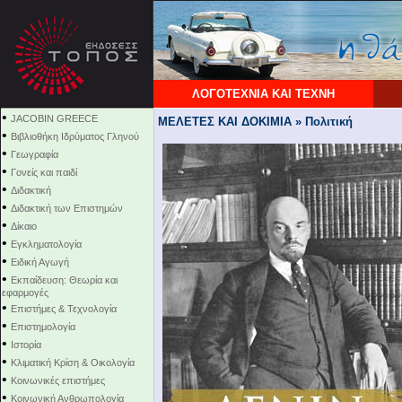
ΛΟΓΟΤΕΧΝΙΑ ΚΑΙ ΤΕΧΝΗ
•
JACOBIN GREECE
ΜΕΛΕΤΕΣ ΚΑΙ ΔΟΚΙΜΙΑ » Πολιτική
•
Βιβλιοθήκη Ιδρύματος Γληνού
•
Γεωγραφία
•
Γονείς και παιδί
•
Διδακτική
•
Διδακτική των Επιστημών
•
Δίκαιο
•
Εγκληματολογία
•
Ειδική Αγωγή
•
Εκπαίδευση: Θεωρία και
εφαρμογές
•
Επιστήμες & Τεχνολογία
•
Επιστημολογία
•
Ιστορία
•
Κλιματική Κρίση & Οικολογία
•
Κοινωνικές επιστήμες
•
Κοινωνική Ανθρωπολογία