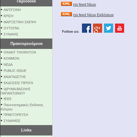
Περιοδικά
rss feed Νέων
•
ΑΝΤΙΓΟΝΗ
•
rss feed Νέων Εκδόσεων
ΚΡΙΣΗ
•
ΜΑΡΞΙΣΤΙΚΗ ΣΚΕΨΗ
•
ΟΥΤΟΠΙΑ
Follow us:
•
ΣΥΝΑΨΙΣ
Πρακτορευόμενα
•
GRANT THORNTON
•
KOMMON
•
NEΔΑ
•
PUBLIC ISSUE
•
ΑΝΑΓΝΩΣΤΗΣ
•
ΕΚΔΟΣΕΙΣ ΠΙΡΟΓΑ
•
ΙΔΡΥΜΑ ΒΑΣΙΛΗΣ
ΠΑΠΑΝΤΩΝΙΟΥ
•
ΙΕΘΣ
•
Πανεπιστημιακές Εκδόσεις
Κύπρου
•
ΠΡΑΚΤΟΡΕΥΣΗ
•
ΣΥΝΑΨΕΙΣ
Links