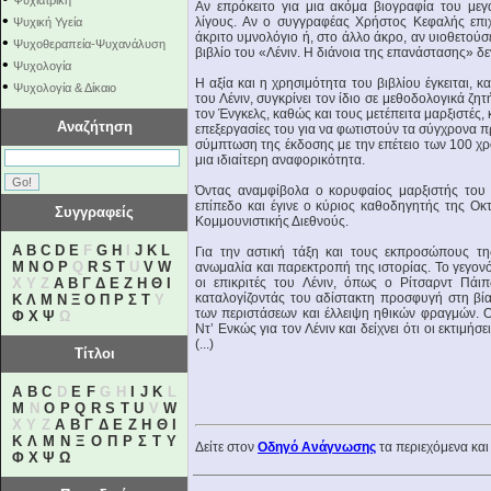
Ψυχιατρική
Αν επρόκειτο για μια ακόμα βιογραφία του μεγά
•
λίγους. Αν ο συγγραφέας Χρήστος Κεφαλής επι
Ψυχική Υγεία
άκριτο υμνολόγιο ή, στο άλλο άκρο, αν υιοθετούσε
•
Ψυχοθεραπεία-Ψυχανάλυση
βιβλίο του «Λένιν. Η διάνοια της επανάστασης» 
•
Ψυχολογία
Η αξία και η χρησιμότητα του βιβλίου έγκειται, 
•
Ψυχολογία & Δίκαιο
του Λένιν, συγκρίνει τον ίδιο σε μεθοδολογικά ζη
τον Ένγκελς, καθώς και τους μετέπειτα μαρξιστές, κα
Αναζήτηση
επεξεργασίες του για να φωτιστούν τα σύγχρονα π
σύμπτωση της έκδοσης με την επέτειο των 100 
μια ιδιαίτερη αναφορικότητα.
Όντας αναμφίβολα ο κορυφαίος μαρξιστής του 
επίπεδο και έγινε ο κύριος καθοδηγητής της Ο
Συγγραφείς
Κομμουνιστικής Διεθνούς.
A
B
C
D
E
F
G
H
I
J
K
L
Για την αστική τάξη και τους εκπροσώπους τη
M
N
O
P
Q
R
S
T
U
V
W
ανωμαλία και παρεκτροπή της ιστορίας. Το γεγο
X Y Z
Α
Β
Γ
Δ
Ε
Ζ
Η
Θ
Ι
οι επικριτές του Λένιν, όπως ο Ρίτσαρντ Πάι
καταλογίζοντάς του αδίστακτη προσφυγή στη βί
Κ
Λ
Μ
Ν
Ξ
Ο
Π
Ρ
Σ
Τ
Υ
των περιστάσεων και έλλειψη ηθικών φραγμών. Ο
Φ
Χ
Ψ
Ω
Ντ’ Ενκώς για τον Λένιν και δείχνει ότι οι εκτιμή
(...)
Τίτλοι
A
B
C
D
E
F
G H
I
J
K
L
M
N
O
P
Q
R
S
T
U
V
W
X Y Z
Α
Β
Γ
Δ
Ε
Ζ
Η
Θ
Ι
Κ
Λ
Μ
Ν
Ξ
Ο
Π
Ρ
Σ
Τ
Υ
Δείτε στον
Οδηγό Ανάγνωσης
τα περιεχόμενα και
Φ
Χ
Ψ
Ω