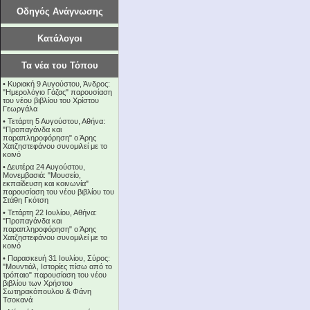
Οδηγός Ανάγνωσης
Κατάλογοι
Τα νέα του Τόπου
•
Κυριακή 9 Αυγούστου, Άνδρος:
"Ημερολόγιο Γάζας" παρουσίαση
του νέου βιβλίου του Χρίστου
Γεωργάλα
•
Τετάρτη 5 Αυγούστου, Αθήνα:
"Προπαγάνδα και
παραπληροφόρηση" ο Άρης
Χατζηστεφάνου συνομιλεί με το
κοινό
•
Δευτέρα 24 Αυγούστου,
Μονεμβασιά: "Μουσείο,
εκπαίδευση και κοινωνία"
παρουσίαση του νέου βιβλίου του
Στάθη Γκότση
•
Τετάρτη 22 Ιουλίου, Αθήνα:
"Προπαγάνδα και
παραπληροφόρηση" ο Άρης
Χατζηστεφάνου συνομιλεί με το
κοινό
•
Παρασκευή 31 Ιουλίου, Σύρος:
"Μουντιάλ, Ιστορίες πίσω από το
τρόπαιο" παρουσίαση του νέου
βιβλίου των Χρήστου
Σωτηρακόπουλου & Φάνη
Τσοκανά