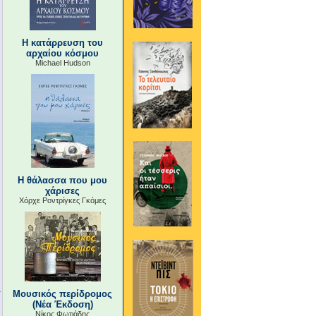
Η κατάρρευση του
αρχαίου κόσμου
Michael Hudson
Η θάλασσα που μου
χάρισες
Χόρχε Ροντρίγκες Γκόμες
Μουσικός περίδρομος
(Νέα Έκδοση)
Νίκος Φωτιάδης