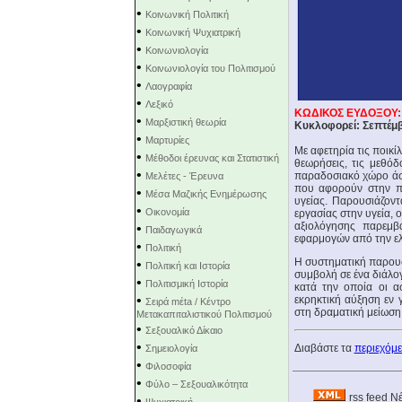
•
Κοινωνική Πολιτική
•
Κοινωνική Ψυχιατρική
•
Κοινωνιολογία
•
Κοινωνιολογία του Πολιτισμού
•
Λαογραφία
•
Λεξικό
ΚΩΔΙΚΟΣ ΕΥΔΟΞΟΥ:
•
Μαρξιστική θεωρία
Κυκλοφορεί: Σεπτέμβ
•
Μαρτυρίες
Με αφετηρία τις ποικί
•
Μέθοδοι έρευνας και Στατιστική
θεωρήσεις, τις μεθόδ
•
παραδοσιακό χώρο άσκ
Μελέτες - Έρευνα
που αφορούν στην π
•
Μέσα Μαζικής Ενημέρωσης
υγείας. Παρουσιάζοντ
•
Οικονομία
εργασίας στην υγεία, 
αξιολόγησης παρεμβ
•
Παιδαγωγικά
εφαρμογών από την ελλ
•
Πολιτική
Η συστηματική παρουσ
•
Πολιτική και Ιστορία
συμβολή σε ένα διάλογ
•
Πολιτισμική Ιστορία
κατά την οποία οι ασ
•
εκρηκτική αύξηση εν γ
Σειρά mέta / Κέντρο
στη δραματική μείωση
Μετακαπιταλιστικού Πολιτισμού
•
Σεξουαλικό Δίκαιο
•
Διαβάστε τα
περιεχόμ
Σημειολογία
•
Φιλοσοφία
•
Φύλο – Σεξουαλικότητα
rss feed Ν
•