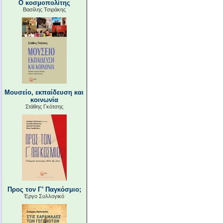
Ο κοσμοπολίτης
Βασίλης Τσιράκης
Μουσείο, εκπαίδευση και
κοινωνία
Στάθης Γκότσης
Προς τον Γ’ Παγκόσμιο;
Έργο Συλλογικό