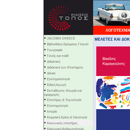
ΛΟΓΟΤΕΧΝΙΑ
•
JACOBIN GREECE
ΜΕΛΕΤΕΣ ΚΑΙ ΔΟΚΙΜ
•
Βιβλιοθήκη Ιδρύματος Γληνού
•
Γεωγραφία
•
Γονείς και παιδί
•
Διδακτική
•
Διδακτική των Επιστημών
•
Δίκαιο
•
Εγκληματολογία
•
Ειδική Αγωγή
•
Εκπαίδευση: Θεωρία και
εφαρμογές
•
Επιστήμες & Τεχνολογία
•
Επιστημολογία
•
Ιστορία
•
Κλιματική Κρίση & Οικολογία
•
Κοινωνικές επιστήμες
•
Κοινωνική Ανθρωπολογία