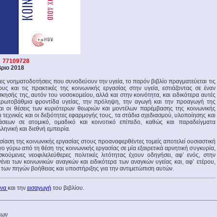
 77109728
ριο 2018
λες νοηματοδοτήσεις που συνοδεύουν την υγεία, το παρόν βιβλίο πραγματεύεται τις
ους και τις πρακτικές της κοινωνικής εργασίας στην υγεία, εστιάζοντας σε έναν
ησής της, αυτόν του νοσοκομείου, αλλά και στην κοινότητα, και ειδικότερα αυτές
ρωτοβάθμια φροντίδα υγείας, την πρόληψη, την αγωγή και την προαγωγή της
αι οι θέσεις των κυριότερων θεωριών και μοντέλων παρέμβασης της κοινωνικής
οι τεχνικές και οι δεξιότητες εφαρμογής τους, τα στάδια σχεδιασμού, υλοποίησης και
άσεων σε ατομικό, ομαδικό και κοινοτικό επίπεδο, καθώς και παραδείγματα
ηνική και διεθνή εμπειρία.
ίαση της κοινωνικής εργασίας στους προαναφερθέντες τομείς αποτελεί ουσιαστική
ο γύρω από τη θέση της κοινωνικής εργασίας σε μία εξαιρετικά αρνητική συγκυρία,
κούμενες νεοφιλελεύθερες πολιτικές λιτότητας έχουν οδηγήσει, αφʽ ενός, στην
ένει των κοινωνικών αναγκών και ειδικότερα των αναγκών υγείας και, αφʽ ετέρου,
 των πηγών βοήθειας και υποστήριξης για την αντιμετώπιση αυτών.
ενα
και την
εισαγωγή
του βιβλίου.
έων