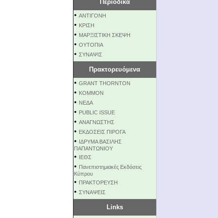
Περιοδικά
•
ΑΝΤΙΓΟΝΗ
•
ΚΡΙΣΗ
•
ΜΑΡΞΙΣΤΙΚΗ ΣΚΕΨΗ
•
ΟΥΤΟΠΙΑ
•
ΣΥΝΑΨΙΣ
Πρακτορευόμενα
•
GRANT THORNTON
•
KOMMON
•
NEΔΑ
•
PUBLIC ISSUE
•
ΑΝΑΓΝΩΣΤΗΣ
•
ΕΚΔΟΣΕΙΣ ΠΙΡΟΓΑ
•
ΙΔΡΥΜΑ ΒΑΣΙΛΗΣ
ΠΑΠΑΝΤΩΝΙΟΥ
•
ΙΕΘΣ
•
Πανεπιστημιακές Εκδόσεις
Κύπρου
•
ΠΡΑΚΤΟΡΕΥΣΗ
•
ΣΥΝΑΨΕΙΣ
Links