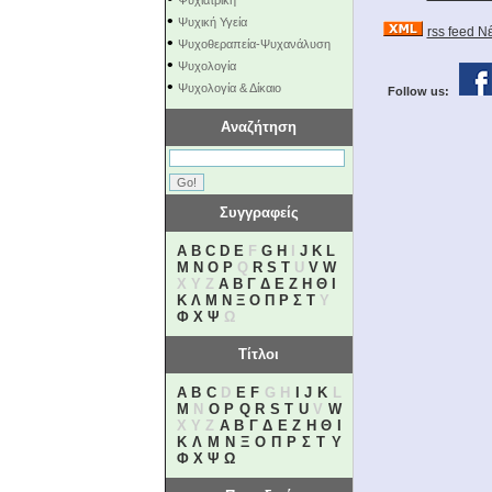
Ψυχιατρική
•
Ψυχική Υγεία
rss feed 
•
Ψυχοθεραπεία-Ψυχανάλυση
•
Ψυχολογία
•
Ψυχολογία & Δίκαιο
Follow us:
Αναζήτηση
Συγγραφείς
A
B
C
D
E
F
G
H
I
J
K
L
M
N
O
P
Q
R
S
T
U
V
W
X Y Z
Α
Β
Γ
Δ
Ε
Ζ
Η
Θ
Ι
Κ
Λ
Μ
Ν
Ξ
Ο
Π
Ρ
Σ
Τ
Υ
Φ
Χ
Ψ
Ω
Τίτλοι
A
B
C
D
E
F
G H
I
J
K
L
M
N
O
P
Q
R
S
T
U
V
W
X Y Z
Α
Β
Γ
Δ
Ε
Ζ
Η
Θ
Ι
Κ
Λ
Μ
Ν
Ξ
Ο
Π
Ρ
Σ
Τ
Υ
Φ
Χ
Ψ
Ω