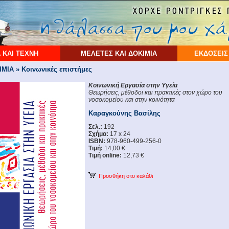
 ΚΑΙ ΤΕΧΝΗ
ΜΕΛΕΤΕΣ ΚΑΙ ΔΟΚΙΜΙΑ
ΕΚΔΟΣΕΙΣ
ΙΑ » Κοινωνικές επιστήμες
Κοινωνική Εργασία στην Υγεία
Θεωρήσεις, μέθοδοι και πρακτικές στον χώρο του
νοσοκομείου και στην κοινότητα
Καραγκούνης Βασίλης
Σελ.:
192
Σχήμα:
17 x 24
ISBN:
978-960-499-256-0
Τιμή:
14,00 €
Τιμή online:
12,73 €
Προσθήκη στο καλάθι