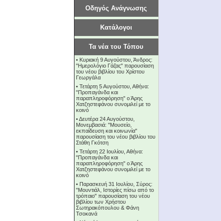
Οδηγός Ανάγνωσης
Κατάλογοι
Τα νέα του Τόπου
•
Κυριακή 9 Αυγούστου, Άνδρος:
"Ημερολόγιο Γάζας" παρουσίαση
του νέου βιβλίου του Χρίστου
Γεωργάλα
•
Τετάρτη 5 Αυγούστου, Αθήνα:
"Προπαγάνδα και
παραπληροφόρηση" ο Άρης
Χατζηστεφάνου συνομιλεί με το
κοινό
•
Δευτέρα 24 Αυγούστου,
Μονεμβασιά: "Μουσείο,
εκπαίδευση και κοινωνία"
παρουσίαση του νέου βιβλίου του
Στάθη Γκότση
•
Τετάρτη 22 Ιουλίου, Αθήνα:
"Προπαγάνδα και
παραπληροφόρηση" ο Άρης
Χατζηστεφάνου συνομιλεί με το
κοινό
•
Παρασκευή 31 Ιουλίου, Σύρος:
"Μουντιάλ, Ιστορίες πίσω από το
τρόπαιο" παρουσίαση του νέου
βιβλίου των Χρήστου
Σωτηρακόπουλου & Φάνη
Τσοκανά