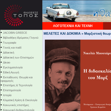
ΛΟΓΟΤΕΧΝΙΑ ΚΑΙ ΤΕΧΝΗ
•
JACOBIN GREECE
ΜΕΛΕΤΕΣ ΚΑΙ ΔΟΚΙΜΙΑ » Μαρξιστική θεωρ
•
Βιβλιοθήκη Ιδρύματος Γληνού
•
Γεωγραφία
•
Γονείς και παιδί
•
Διδακτική
•
Διδακτική των Επιστημών
•
Δίκαιο
•
Εγκληματολογία
•
Ειδική Αγωγή
•
Εκπαίδευση: Θεωρία και
εφαρμογές
•
Επιστήμες & Τεχνολογία
•
Επιστημολογία
•
Ιστορία
•
Κλιματική Κρίση & Οικολογία
•
Κοινωνικές επιστήμες
•
Κοινωνική Ανθρωπολογία