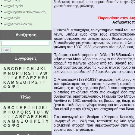
Ψυχιατρική
διαλεκτική στροφή που σηματοδοτούν στην εξέ
•
γραπτά του της φυλακής.
Ψυχική Υγεία
•
Ψυχοθεραπεία-Ψυχανάλυση
•
Παρουσίαση στην
Αυ
Ψυχολογία
Ασήμαντες π
•
Ψυχολογία & Δίκαιο
Ο Νικολάι Μπουχάριν, το αγαπημένο παιδί του 
Λένιν, υπήρξε ένας από τους επιφανέστερο
Αναζήτηση
πολυτιμότερους και μεγαλύτερους θεωρητικούς
διαπαιδαγώγησε γενιές αγωνιστών, ενώ τα τελευ
φυλακή στα 1937-1938, ανοίγουν νέους δρόμους 
Πρόσφατα κυκλοφόρησε το βιβλίο ''Η διδασκαλία
Συγγραφείς
κείμενα του Μπουχάριν των αρχών της δεκαετίας 
αφορμή τα πενήντα χρόνια από τον θάνατό του σ
Μαρξ συζητώντας όλες τις κύριες πτυχές του: ο δι
A
B
C
D
E
F
G
H
I
J
K
L
οικονομία, η μαρξιστική διδασκαλία για το κράτος
M
N
O
P
Q
R
S
T
U
V
W
X Y Z
Α
Β
Γ
Δ
Ε
Ζ
Η
Θ
Ι
Ο Μπουχάριν (1888-1938) αναφέρει: «Από τον κ
Κ
Λ
Μ
Ν
Ξ
Ο
Π
Ρ
Σ
Τ
Υ
του προλεταριάτου, η αστική κοινωνική επιστήμ
Φ
Χ
Ψ
Ω
πολύτιμες πτυχές της, στον βαθμό που υπάρχουν
ο οποίος επικρίνεται τόσο πιο σκληρά όσο περ
συνειδητής διαστρέβλωσης». Η ομιλία του Μπου
Τίτλοι
Λονδίνο το 1931 συνοψίζει τις βάσεις της δικής 
έργα αποτελούν μια γόνιμη αναφορά στην επέτειο
A
B
C
D
E
F
G H
I
J
K
L
ένα κλειδί για την εξέλιξη του στοχασμού του ίδιου.
M
N
O
P
Q
R
S
T
U
V
W
X Y Z
Α
Β
Γ
Δ
Ε
Ζ
Η
Θ
Ι
Στο εισαγωγικό του δοκίμιο ο Χρήστος Κεφαλής
Κ
Λ
Μ
Ν
Ξ
Ο
Π
Ρ
Σ
Τ
Υ
θεωρητική συμβολή του, τοποθετεί τις δύο εργα
διαλεκτική στροφή που σηματοδοτούν στην εξέ
Φ
Χ
Ψ
Ω
γραπτά του της φυλακής.