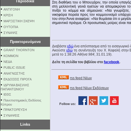
Περιοδικά
Στη διαθήκη του ο Μπουχάριν, την οποία υπαγόρ
στη μελλοντική γενιά ηγετών να απομακρύνει τ
•
ΑΝΤΙΓΟΝΗ
πνίξει το κόμμα και σημειώνει: «Να γνωρίζετε
•
νικηφόρα πορεία προς τον κομμουνισμό υπάρχει 
ΚΡΙΣΗ
του στην Άννα αναφέρει: «Να θυμάσαι ότι ο μεγάλος
•
ΜΑΡΞΙΣΤΙΚΗ ΣΚΕΨΗ
σημαντικό πράγμα. Οι προσωπικές μοίρες είναι πα
•
ΟΥΤΟΠΙΑ
•
ΣΥΝΑΨΙΣ
Πρακτορευόμενα
Διαβάστε
εδώ
ένα απόσπασμα από το εισαγωγικό δ
•
GRANT THORNTON
Ακούστε
εδώ
τη συνέντευξη του Χ. Κεφαλή στην 
μετά το 1:38:26
Αθήνα 984
, 31.01.19).
•
KOMMON
•
NEΔΑ
Δείτε τη σελίδα του βιβλίου στο
facebook
.
•
PUBLIC ISSUE
•
ΑΝΑΓΝΩΣΤΗΣ
rss feed Νέων
•
ΕΚΔΟΣΕΙΣ ΠΙΡΟΓΑ
•
ΙΔΡΥΜΑ ΒΑΣΙΛΗΣ
rss feed Νέων Εκδόσεων
ΠΑΠΑΝΤΩΝΙΟΥ
•
ΙΕΘΣ
•
Πανεπιστημιακές Εκδόσεις
Follow us:
Κύπρου
•
ΠΡΑΚΤΟΡΕΥΣΗ
•
ΣΥΝΑΨΕΙΣ
Links