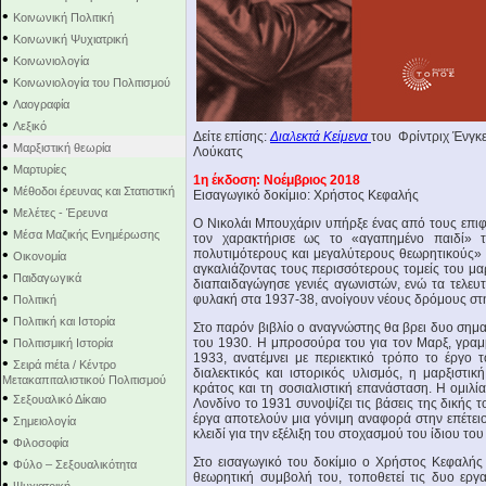
•
Κοινωνική Πολιτική
•
Κοινωνική Ψυχιατρική
•
Κοινωνιολογία
•
Κοινωνιολογία του Πολιτισμού
•
Λαογραφία
•
Λεξικό
Δείτε επίσης:
Διαλεκτά Κείμενα
του Φρίντριχ Ένγκ
•
Μαρξιστική θεωρία
Λούκατς
•
Μαρτυρίες
1η έκδοση: Νοέμβριος 2018
•
Μέθοδοι έρευνας και Στατιστική
Εισαγωγικό δοκίμιο: Χρήστος Κεφαλής
•
Μελέτες - Έρευνα
Ο Νικολάι Μπουχάριν υπήρξε ένας από τους επιφα
•
Μέσα Μαζικής Ενημέρωσης
τον χαρακτήρισε ως το «αγαπημένο παιδί» 
•
πολυτιμότερους και μεγαλύτερους θεωρητικούς»
Οικονομία
αγκαλιάζοντας τους περισσότερους τομείς του μ
•
Παιδαγωγικά
διαπαιδαγώγησε γενιές αγωνιστών, ενώ τα τελευ
•
φυλακή στα 1937-38, ανοίγουν νέους δρόμους στη
Πολιτική
•
Πολιτική και Ιστορία
Στο παρόν βιβλίο ο αναγνώστης θα βρει δυο σημα
•
του 1930. Η μπροσούρα του για τον Μαρξ, γραμ
Πολιτισμική Ιστορία
1933, ανατέμνει με περιεκτικό τρόπο το έργο 
•
Σειρά mέta / Κέντρο
διαλεκτικός και ιστορικός υλισμός, η μαρξιστικ
Μετακαπιταλιστικού Πολιτισμού
κράτος και τη σοσιαλιστική επανάσταση. Η ομιλ
•
Σεξουαλικό Δίκαιο
Λονδίνο το 1931 συνοψίζει τις βάσεις της δικής
•
έργα αποτελούν μια γόνιμη αναφορά στην επέτει
Σημειολογία
κλειδί για την εξέλιξη του στοχασμού του ίδιου το
•
Φιλοσοφία
•
Στο εισαγωγικό του δοκίμιο ο Χρήστος Κεφαλής
Φύλο – Σεξουαλικότητα
θεωρητική συμβολή του, τοποθετεί τις δυο εργα
•