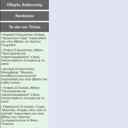
Οδηγός Ανάγνωσης
Κατάλογοι
Τα νέα του Τόπου
•
Κυριακή 9 Αυγούστου, Άνδρος:
"Ημερολόγιο Γάζας" παρουσίαση
του νέου βιβλίου του Χρίστου
Γεωργάλα
•
Τετάρτη 5 Αυγούστου, Αθήνα:
"Προπαγάνδα και
παραπληροφόρηση" ο Άρης
Χατζηστεφάνου συνομιλεί με το
κοινό
•
Δευτέρα 24 Αυγούστου,
Μονεμβασιά: "Μουσείο,
εκπαίδευση και κοινωνία"
παρουσίαση του νέου βιβλίου του
Στάθη Γκότση
•
Τετάρτη 22 Ιουλίου, Αθήνα:
"Προπαγάνδα και
παραπληροφόρηση" ο Άρης
Χατζηστεφάνου συνομιλεί με το
κοινό
•
Παρασκευή 31 Ιουλίου, Σύρος:
"Μουντιάλ, Ιστορίες πίσω από το
τρόπαιο" παρουσίαση του νέου
βιβλίου των Χρήστου
Σωτηρακόπουλου & Φάνη
Τσοκανά