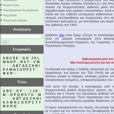
Στον Β΄ τόµο αναλύεται η συγκρότηση των κο
Ψυχιατρική
Φινλανδία, Αγγλία, Ισπανία, Ελλάδα κ.ά.), στις Ην
•
Ψυχική Υγεία
πορεία της Κοµµουνιστικής ∆ιεθνούς µέσα στ
•
Ψυχοθεραπεία-Ψυχανάλυση
σηµαδεύτηκαν από µεγάλες επαναστάσεις, αλλά κ
Ιταλία και την επιβολή αυταρχικών καθεστώτων
•
Ψυχολογία
σκληρές αντιπαραθέσεις και συγκρούσεις στο ε
•
Ψυχολογία & Δίκαιο
σταλινικού φαινοµένου, µε αποτέλεσµα µια σειρά
3ης ∆ιεθνούς στα 1943.
Αναζήτηση
Διαβάστε
εδώ
στην Εφημ.
Εποχή
το απόσπασμα 
τίτλο «Η τραγική υποχώρηση στον εθνικισ
Σοσιαλδημοκρατικού Κόμματος της Γερμανίας, 
Παγκόσμιου Πολέμου.
Συγγραφείς
A
B
C
D
E
F
G
H
I
J
K
L
Βιβλιοκριτική από το
M
N
O
P
Q
R
S
T
U
V
W
Μια πολύτιμη μελέτη για την ι
X Y Z
Α
Β
Γ
Δ
Ε
Ζ
Η
Θ
Ι
Η ελληνική και ακόμη η διεθνής φιλολογία για τη
Κ
Λ
Μ
Ν
Ξ
Ο
Π
Ρ
Σ
Τ
Υ
εξαιρέσουμε την έρευνα του Τζον Ριντέλ και μ
Φ
Χ
Ψ
Ω
Λείπουν γενικά οι σοβαρές ιστορικές μελέτες α
σοσιαλιστικού κινήματος, αποκρυσταλλώσεις του ο
Τίτλοι
Από αυτή την άποψη, η κυκλοφορία, από τις
Κομμουνιστική Διεθνή (Κομιντέρν), μέρους τη
A
B
C
D
E
F
G H
I
J
K
L
Άνοδος και η Πτώση των Εργατικών Διεθνών απ
M
N
O
P
Q
R
S
T
U
V
W
υφιστάμενη φιλολογία. Πολύ περισσότερο που τ
X Y Z
Α
Β
Γ
Δ
Ε
Ζ
Η
Θ
Ι
ευσυνείδητης και επίπονης εργασίας δεκαετιών, στ
Κ
Λ
Μ
Ν
Ξ
Ο
Π
Ρ
Σ
Τ
Υ
Φ
Χ
Ψ
Ω
Ο τόμος πραγματεύεται την πρώτη, πιο γόνιμη πε
με το έργο και τον αντίκτυπο της Οκτωβριανής 