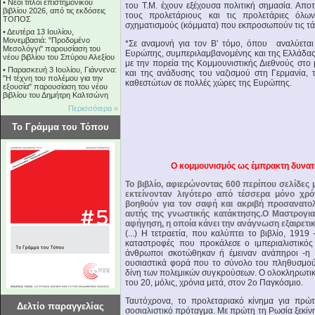
•
Νέοι τίτλοι επιστημονικού
του Τ.Μ. έχουν εξέχουσα πολιτική σημασία. Απο
βιβλίου 2026, από τις εκδόσεις
τους προλετάριους και τις προλετάριες όλω
ΤΟΠΟΣ
σχηματισμούς (κόμματα) που εκπροσωπούν τις τά
•
Δευτέρα 13 Ιουλίου,
Μονεμβασιά: "Προδομένο
*Σε αναμονή για τον Β' τόμο, όπου αναλύεται
Μεσολόγγι" παρουσίαση του
Ευρώπης, συμπεριλαμβανομένης και της Ελλάδας, 
νέου βιβλίου του Σπύρου Αλεξίου
με την πορεία της Κομμουνιστικής Διεθνούς στ
•
Παρασκευή 3 Ιουλίου, Γιάννενα:
και της ανάδυσης του ναζισμού στη Γερμανία, 
"Η τέχνη του πολέμου για την
καθεστώτων σε πολλές χώρες της Ευρώπης.
εξουσία" παρουσίαση του νέου
βιβλίου του Δημήτρη Καλτσώνη
Περισσότερα »
Το Γράμμα του Τόπου
Ο κομμουνισμός ως έμπρακτη δυνατ
Το βιβλίο, αφιερώνοντας 600 περίπου σελίδες 
εκτείνονταν λιγότερο από τέσσερα μόνο χρό
βοηθούν για τον σαφή και ακριβή προσανατολ
αυτής της γνωστικής κατάκτησης.Ο Μαστρογια
αφήγηση, η οποία κάνει την ανάγνωση εξαιρετικ
(...) Η τετραετία, που καλύπτει το βιβλίο, 191
καταστροφές που προκάλεσε ο ιμπεριαλιστικό
άνθρωποι σκοτώθηκαν ή έμειναν ανάπηροι -η ν
ουσιαστικά φορά που το σύνολο του πληθυσμού -
δίνη των πολεμικών συγκρούσεων. Ο ολοκληρωτικ
του 20, μόλις, χρόνια μετά, στον 2ο Παγκόσμιο.
Ταυτόχρονα, το προλεταριακό κίνημα για πρώ
Δελτίο παραγγελίας
σοσιαλιστικό πρόταγμα. Με πρώτη τη Ρωσία ξεκίν