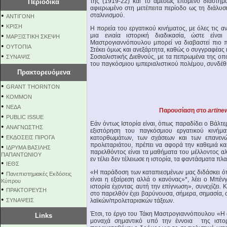
της (1919-22) και το αμέσως επόμενο διάστημ
Περιοδικά
αφιερωμένο στη μετέπειτα περίοδο ως τη διάλυσ
•
σταλινισμού.
ΑΝΤΙΓΟΝΗ
•
ΚΡΙΣΗ
Η πορεία του εργατικού κινήματος, με όλες τις αν
•
μια ενιαία ιστορική διαδικασία, ώστε είν
ΜΑΡΞΙΣΤΙΚΗ ΣΚΕΨΗ
Μαστρογιαννόπουλου μπορεί να διαβαστεί πιο 
•
ΟΥΤΟΠΙΑ
Στέκει όμως και ανεξάρτητα, καθώς ο συγγραφέας 
•
Σοσιαλιστικής Διεθνούς, με τα πεπρωμένα της οπ
ΣΥΝΑΨΙΣ
του παγκόσμιου ιμπεριαλιστικού πολέμου, συνδέθη
Πρακτορευόμενα
•
GRANT THORNTON
•
KOMMON
•
NEΔΑ
Παρουσίαση στο
artine
•
PUBLIC ISSUE
Εάν όντως Ιστορία είναι, όπως παραδίδει ο Βάλτε
•
ΑΝΑΓΝΩΣΤΗΣ
εξιστόρηση του παγκόσμιου εργατικού κινήμ
•
ΕΚΔΟΣΕΙΣ ΠΙΡΟΓΑ
κατορθωμάτων, των σχάσεων και των επανενώσ
προλεταριάτου, πρέπει να αφορά την καθεμιά κ
•
ΙΔΡΥΜΑ ΒΑΣΙΛΗΣ
παρελθόντος είναι τα μαθήματα του μέλλοντος α
ΠΑΠΑΝΤΩΝΙΟΥ
εν τέλει δεν τέλειωσε η ιστορία, τα φαντάσματα π
•
ΙΕΘΣ
•
«Η παράδοση των καταπιεσμένων μας διδάσκει ότ
Πανεπιστημιακές Εκδόσεις
είναι η εξαίρεση αλλά ο κανόνας»*, λέει ο Μπέ
Κύπρου
ιστορία έχοντας αυτή την επίγνωση», συνεχίζει. 
•
ΠΡΑΚΤΟΡΕΥΣΗ
στο παρελθόν έχει βαρύνουσα, σήμερα, σημασία,
•
ΣΥΝΑΨΕΙΣ
λαϊκών/προλεταριακών τάξεων.
Έτσι, το έργο του Τάκη Μαστρογιαννόπουλου «Η ά
Links
μοναχά σημαντικό υπό την έννοια της ιστοριο