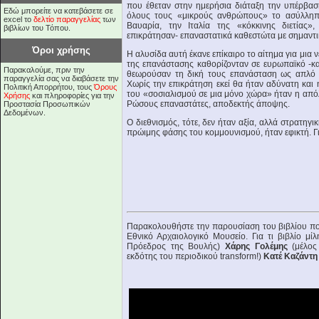
που έθεταν στην ημερήσια διάταξη την υπέρβαση 
Εδώ μπορείτε να κατεβάσετε σε
όλους τους «μικρούς ανθρώπους» το ασύλληπτ
excel το
δελτίο παραγγελίας
των
Βαυαρία, την Ιταλία της «κόκκινης διετίας»,
βιβλίων του Τόπου.
επικράτησαν- επαναστατικά καθεστώτα με σημαντι
Όροι χρήσης
Η αλυσίδα αυτή έκανε επίκαιρο το αίτημα για μια ν
της επανάστασης καθορίζονταν σε ευρωπαϊκό -και
Παρακαλούμε, πριν την
θεωρούσαν τη δική τους επανάσταση ως απλό π
παραγγελία σας να διαβάσετε την
Χωρίς την επικράτηση εκεί θα ήταν αδύνατη και η
Πολιτική Απορρήτου, τους
Όρους
του «σοσιαλισμού σε μια μόνο χώρα» ήταν η από
Χρήσης
και πληροφορίες για την
Ρώσους επαναστάτες, αποδεκτής άποψης.
Προστασία Προσωπικών
Δεδομένων.
Ο διεθνισμός, τότε, δεν ήταν αξία, αλλά στρατηγι
πρώιμης φάσης του κομμουνισμού, ήταν εφικτή. Γι’ 
Παρακολουθήστε την παρουσίαση του βιβλίου πο
Εθνικό Αρχαιολογικό Μουσείο. Για τι βιβλίο μί
Πρόεδρος της Βουλής)
Χάρης Γολέμης
(μέλος 
εκδότης του περιοδικού transform!)
Κατέ Καζάντη