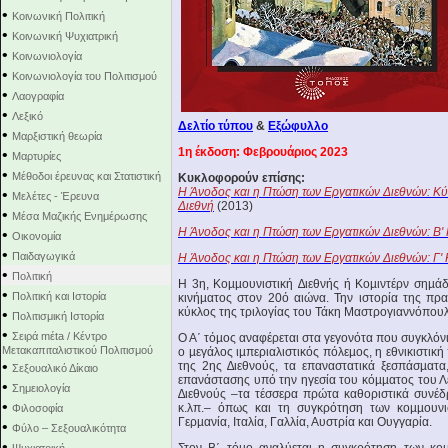
•
Κοινωνική Πολιτική
•
Κοινωνική Ψυχιατρική
•
Κοινωνιολογία
•
Κοινωνιολογία του Πολιτισμού
•
Λαογραφία
•
Λεξικό
Δελτίο τύπου
&
Εξώφυλλο
•
Μαρξιστική θεωρία
1η έκδοση: Φεβρουάριος 2023
•
Μαρτυρίες
•
Μέθοδοι έρευνας και Στατιστική
Κυκλοφορούν επίσης:
Η Άνοδος και η Πτώση των Εργατικών Διεθνών: Κ
•
Μελέτες - Έρευνα
Διεθνή
(2013)
•
Μέσα Μαζικής Ενημέρωσης
Η Άνοδος και η Πτώση των Εργατικών Διεθνών: Β' 
•
Οικονομία
•
Παιδαγωγικά
Η Άνοδος και η Πτώση των Εργατικών Διεθνών: Γ' 
•
Πολιτική
Η 3η, Κοµµουνιστική ∆ιεθνής ή Κοµιντέρν σηµά
•
Πολιτική και Ιστορία
κινήµατος στον 20ό αιώνα. Την ιστορία της πρ
κύκλος της τριλογίας του Τάκη Μαστρογιαννόπουλο
•
Πολιτισμική Ιστορία
•
Σειρά mέta / Κέντρο
Ο Α΄ τόµος αναφέρεται στα γεγονότα που συγκλόν
Μετακαπιταλιστικού Πολιτισμού
ο µεγάλος ιµπεριαλιστικός πόλεµος, η εθνικιστικ
•
της 2ης ∆ιεθνούς, τα επαναστατικά ξεσπάσµατ
Σεξουαλικό Δίκαιο
επανάστασης υπό την ηγεσία του κόµµατος του Λέ
•
Σημειολογία
∆ιεθνούς –τα τέσσερα πρώτα καθοριστικά συνέδρ
•
κ.λπ.– όπως και τη συγκρότηση των κοµµουνι
Φιλοσοφία
Γερµανία, Ιταλία, Γαλλία, Αυστρία και Ουγγαρία.
•
Φύλο – Σεξουαλικότητα
•