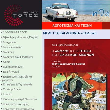
ΛΟΓΟΤΕΧΝΙΑ ΚΑΙ ΤΕΧΝΗ
•
JACOBIN GREECE
ΜΕΛΕΤΕΣ ΚΑΙ ΔΟΚΙΜΙΑ » Πολιτική
•
Βιβλιοθήκη Ιδρύματος Γληνού
•
Γεωγραφία
•
Γονείς και παιδί
•
Διδακτική
•
Διδακτική των Επιστημών
•
Δίκαιο
•
Εγκληματολογία
•
Ειδική Αγωγή
•
Εκπαίδευση: Θεωρία και
εφαρμογές
•
Επιστήμες & Τεχνολογία
•
Επιστημολογία
•
Ιστορία
•
Κλιματική Κρίση & Οικολογία
•
Κοινωνικές επιστήμες
•
Κοινωνική Ανθρωπολογία