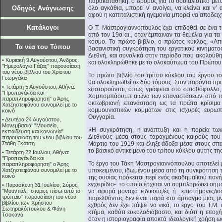
παρακαταθήκη: ο δρόμος για το σοσιαλιστικό με
Οδηγός Ανάγνωσης
όλο αγκάθια, μπορεί ν’ ανοίγει, να κλείνει και ν
αφού η καπιταλιστική ηγεμονία μπορεί να αποδειχτ
Κατάλογοι
Ο Τ. Μαστρογιαννόπουλος έχει επιδοθεί σε ένα 
από τον 19ο αι., όταν έμπαιναν τα θεμέλια για τα
κόσμο. Το πρώτο βιβλίο, ο πρώτος κύκλος, «Απ
Τα νέα του Τόπου
βασανιστική συγκρότηση του εργατικού κινήματος
Διεθνή, και συνολικά στην περίοδο που ακολούθ
•
Κυριακή 9 Αυγούστου, Άνδρος:
και ολοκληρώθηκε με το ολοκαύτωμα του Πρώτο
"Ημερολόγιο Γάζας" παρουσίαση
του νέου βιβλίου του Χρίστου
Το πρώτο βιβλίο του τρίτου κύκλου του έργου 
Γεωργάλα
θα ολοκληρωθεί σε δύο τόμους. Στον παρόντα πρώ
•
Τετάρτη 5 Αυγούστου, Αθήνα:
εξιστορούνται, όπως γράφεται στο οπισθόφυλλο,
"Προπαγάνδα και
Χομπσμπάουμπ αιώνα των επαναστάσεων: από τον
παραπληροφόρηση" ο Άρης
οκτωβριανή επανάσταση ως τα πρώτα κρίσιμα 
Χατζηστεφάνου συνομιλεί με το
κομμουνιστικών κομμάτων στις ισχυρές ευρωπα
κοινό
Ουγγαρία.
•
Δευτέρα 24 Αυγούστου,
Μονεμβασιά: "Μουσείο,
«Η συγκρότηση, η ανάπτυξη και η πορεία των
εκπαίδευση και κοινωνία"
Διεθνούς μέσα στους ταραγμένους καιρούς του
παρουσίαση του νέου βιβλίου του
Στάθη Γκότση
Μάρτιο του 1919 και έληξε άδοξα μέσα στους σπ
το βασικό αντικείμενο του τρίτου κύκλου αυτής τη
•
Τετάρτη 22 Ιουλίου, Αθήνα:
"Προπαγάνδα και
Το έργο του Τάκη Μαστρογιαννόπουλου αποτελεί 
παραπληροφόρηση" ο Άρης
Χατζηστεφάνου συνομιλεί με το
υποκειμένου, ιδωμένου μέσα από τη συγκρότηση της
κοινό
της ουσίας πρόκειται περί ενός ακαδημαϊκού πονή
εγχειρίδιο- το οποίο έρχεται να συμπληρώσει σημα
•
Παρασκευή 31 Ιουλίου, Σύρος:
"Μουντιάλ, Ιστορίες πίσω από το
να αφορά μοναχά ειδικούς/ές ή επιστήμονες/ισ
τρόπαιο" παρουσίαση του νέου
παρελθόντος δεν είναι παρά «το άρπαγμα μιας μν
βιβλίου των Χρήστου
εχθρός δεν έχει πάψει να νικά, το έργο του Τ.Μ. 
Σωτηρακόπουλου & Φάνη
κτήμα, καθότι ευκολοδιάβαστο, και διότι η εποχ
Τσοκανά
όταν η ιστοριογραφία αποκτά ιδεολογική χρήση ω