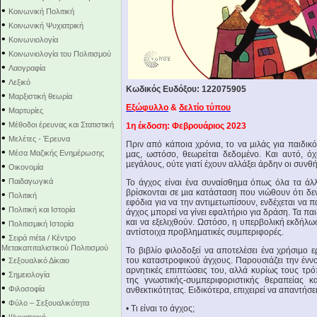
•
Κοινωνική Πολιτική
•
Κοινωνική Ψυχιατρική
•
Κοινωνιολογία
•
Κοινωνιολογία του Πολιτισμού
•
Λαογραφία
•
Λεξικό
Κωδικός Ευδόξου: 122075905
•
Μαρξιστική θεωρία
Eξώφυλλο
&
δελτίο τύπου
•
Μαρτυρίες
•
Μέθοδοι έρευνας και Στατιστική
1η έκδοση: Φεβρουάριος 2023
•
Μελέτες - Έρευνα
Πριν από κάποια χρόνια, το να µιλάς για παιδικ
•
Μέσα Μαζικής Ενημέρωσης
µας, ωστόσο, θεωρείται δεδοµένο. Και αυτό, όχ
µεγάλους, ούτε γιατί έχουν αλλάξει άρδην οι συνθ
•
Οικονομία
•
Παιδαγωγικά
Το άγχος είναι ένα συναίσθηµα όπως όλα τα άλ
βρίσκονται σε µια κατάσταση που νιώθουν ότι δε
•
Πολιτική
εφόδια για να την αντιµετωπίσουν, ενδέχεται να
•
Πολιτική και Ιστορία
άγχος µπορεί να γίνει εφαλτήριο για δράση. Τα πα
•
και να εξελιχθούν. Ωστόσο, η υπερβολική εκδήλ
Πολιτισμική Ιστορία
αντίστοιχα προβληµατικές συµπεριφορές.
•
Σειρά mέta / Κέντρο
Μετακαπιταλιστικού Πολιτισμού
Το βιβλίο φιλοδοξεί να αποτελέσει ένα χρήσιµο
•
του καταστροφικού άγχους. Παρουσιάζει την έννο
Σεξουαλικό Δίκαιο
αρνητικές επιπτώσεις του, αλλά κυρίως τους τρ
•
Σημειολογία
της γνωστικής-συµπεριφοριστικής θεραπείας κ
•
Φιλοσοφία
ανθεκτικότητας. Ειδικότερα, επιχειρεί να απαντήσε
•
Φύλο – Σεξουαλικότητα
• Τι είναι το άγχος;
•