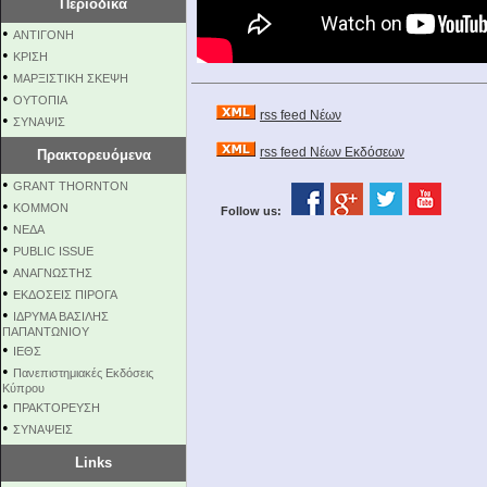
Περιοδικά
•
ΑΝΤΙΓΟΝΗ
•
ΚΡΙΣΗ
•
ΜΑΡΞΙΣΤΙΚΗ ΣΚΕΨΗ
•
ΟΥΤΟΠΙΑ
rss feed Νέων
•
ΣΥΝΑΨΙΣ
rss feed Νέων Εκδόσεων
Πρακτορευόμενα
•
GRANT THORNTON
•
KOMMON
Follow us:
•
NEΔΑ
•
PUBLIC ISSUE
•
ΑΝΑΓΝΩΣΤΗΣ
•
ΕΚΔΟΣΕΙΣ ΠΙΡΟΓΑ
•
ΙΔΡΥΜΑ ΒΑΣΙΛΗΣ
ΠΑΠΑΝΤΩΝΙΟΥ
•
ΙΕΘΣ
•
Πανεπιστημιακές Εκδόσεις
Κύπρου
•
ΠΡΑΚΤΟΡΕΥΣΗ
•
ΣΥΝΑΨΕΙΣ
Links