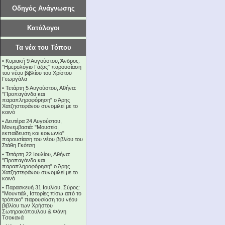
Οδηγός Ανάγνωσης
Κατάλογοι
Τα νέα του Τόπου
•
Κυριακή 9 Αυγούστου, Άνδρος:
"Ημερολόγιο Γάζας" παρουσίαση
του νέου βιβλίου του Χρίστου
Γεωργάλα
•
Τετάρτη 5 Αυγούστου, Αθήνα:
"Προπαγάνδα και
παραπληροφόρηση" ο Άρης
Χατζηστεφάνου συνομιλεί με το
κοινό
•
Δευτέρα 24 Αυγούστου,
Μονεμβασιά: "Μουσείο,
εκπαίδευση και κοινωνία"
παρουσίαση του νέου βιβλίου του
Στάθη Γκότση
•
Τετάρτη 22 Ιουλίου, Αθήνα:
"Προπαγάνδα και
παραπληροφόρηση" ο Άρης
Χατζηστεφάνου συνομιλεί με το
κοινό
•
Παρασκευή 31 Ιουλίου, Σύρος:
"Μουντιάλ, Ιστορίες πίσω από το
τρόπαιο" παρουσίαση του νέου
βιβλίου των Χρήστου
Σωτηρακόπουλου & Φάνη
Τσοκανά