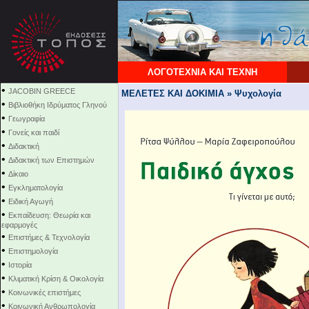
ΛΟΓΟΤΕΧΝΙΑ ΚΑΙ ΤΕΧΝΗ
•
JACOBIN GREECE
ΜΕΛΕΤΕΣ ΚΑΙ ΔΟΚΙΜΙΑ » Ψυχολογία
•
Βιβλιοθήκη Ιδρύματος Γληνού
•
Γεωγραφία
•
Γονείς και παιδί
•
Διδακτική
•
Διδακτική των Επιστημών
•
Δίκαιο
•
Εγκληματολογία
•
Ειδική Αγωγή
•
Εκπαίδευση: Θεωρία και
εφαρμογές
•
Επιστήμες & Τεχνολογία
•
Επιστημολογία
•
Ιστορία
•
Κλιματική Κρίση & Οικολογία
•
Κοινωνικές επιστήμες
•
Κοινωνική Ανθρωπολογία