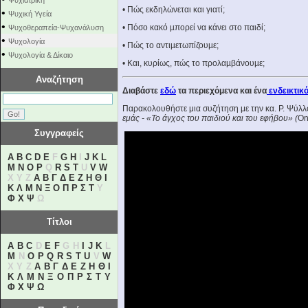
Ψυχιατρική
• Πώς εκδηλώνεται και γιατί;
•
Ψυχική Υγεία
•
• Πόσο κακό µπορεί να κάνει στο παιδί;
Ψυχοθεραπεία-Ψυχανάλυση
•
Ψυχολογία
• Πώς το αντιµετωπίζουµε;
•
Ψυχολογία & Δίκαιο
• Και, κυρίως, πώς το προλαµβάνουµε;
Αναζήτηση
Διαβάστε
εδώ
τα περιεχόμενα και ένα
ενδεικτικ
Παρακολουθήστε μια συζήτηση με την κα. Ρ. Ψύ
εμάς - «Το άγχος του παιδιού και του εφήβου» (
On
Συγγραφείς
A
B
C
D
E
F
G
H
I
J
K
L
M
N
O
P
Q
R
S
T
U
V
W
X Y Z
Α
Β
Γ
Δ
Ε
Ζ
Η
Θ
Ι
Κ
Λ
Μ
Ν
Ξ
Ο
Π
Ρ
Σ
Τ
Υ
Φ
Χ
Ψ
Ω
Τίτλοι
A
B
C
D
E
F
G H
I
J
K
L
M
N
O
P
Q
R
S
T
U
V
W
X Y Z
Α
Β
Γ
Δ
Ε
Ζ
Η
Θ
Ι
Κ
Λ
Μ
Ν
Ξ
Ο
Π
Ρ
Σ
Τ
Υ
Φ
Χ
Ψ
Ω