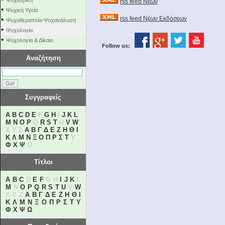
Ψυχιατρική
rss feed Νέων
•
Ψυχική Υγεία
•
rss feed Νέων Εκδόσεων
Ψυχοθεραπεία-Ψυχανάλυση
•
Ψυχολογία
•
Ψυχολογία & Δίκαιο
Follow us:
Αναζήτηση
Συγγραφείς
A
B
C
D
E
F
G
H
I
J
K
L
M
N
O
P
Q
R
S
T
U
V
W
X Y Z
Α
Β
Γ
Δ
Ε
Ζ
Η
Θ
Ι
Κ
Λ
Μ
Ν
Ξ
Ο
Π
Ρ
Σ
Τ
Υ
Φ
Χ
Ψ
Ω
Τίτλοι
A
B
C
D
E
F
G H
I
J
K
L
M
N
O
P
Q
R
S
T
U
V
W
X Y Z
Α
Β
Γ
Δ
Ε
Ζ
Η
Θ
Ι
Κ
Λ
Μ
Ν
Ξ
Ο
Π
Ρ
Σ
Τ
Υ
Φ
Χ
Ψ
Ω