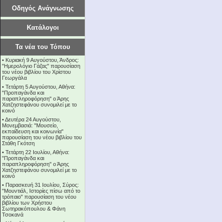
Οδηγός Ανάγνωσης
Κατάλογοι
Τα νέα του Τόπου
•
Κυριακή 9 Αυγούστου, Άνδρος:
"Ημερολόγιο Γάζας" παρουσίαση
του νέου βιβλίου του Χρίστου
Γεωργάλα
•
Τετάρτη 5 Αυγούστου, Αθήνα:
"Προπαγάνδα και
παραπληροφόρηση" ο Άρης
Χατζηστεφάνου συνομιλεί με το
κοινό
•
Δευτέρα 24 Αυγούστου,
Μονεμβασιά: "Μουσείο,
εκπαίδευση και κοινωνία"
παρουσίαση του νέου βιβλίου του
Στάθη Γκότση
•
Τετάρτη 22 Ιουλίου, Αθήνα:
"Προπαγάνδα και
παραπληροφόρηση" ο Άρης
Χατζηστεφάνου συνομιλεί με το
κοινό
•
Παρασκευή 31 Ιουλίου, Σύρος:
"Μουντιάλ, Ιστορίες πίσω από το
τρόπαιο" παρουσίαση του νέου
βιβλίου των Χρήστου
Σωτηρακόπουλου & Φάνη
Τσοκανά