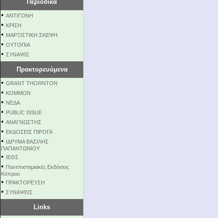
Περιοδικά
•
ΑΝΤΙΓΟΝΗ
•
ΚΡΙΣΗ
•
ΜΑΡΞΙΣΤΙΚΗ ΣΚΕΨΗ
•
ΟΥΤΟΠΙΑ
•
ΣΥΝΑΨΙΣ
Πρακτορευόμενα
•
GRANT THORNTON
•
KOMMON
•
NEΔΑ
•
PUBLIC ISSUE
•
ΑΝΑΓΝΩΣΤΗΣ
•
ΕΚΔΟΣΕΙΣ ΠΙΡΟΓΑ
•
ΙΔΡΥΜΑ ΒΑΣΙΛΗΣ
ΠΑΠΑΝΤΩΝΙΟΥ
•
ΙΕΘΣ
•
Πανεπιστημιακές Εκδόσεις
Κύπρου
•
ΠΡΑΚΤΟΡΕΥΣΗ
•
ΣΥΝΑΨΕΙΣ
Links