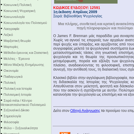
•
Κοινωνική Πολιτική
ΚΩΔΙΚΟΣ ΕΥΔΟΞΟΥ: 12591
•
Κοινωνική Ψυχιατρική
1η έκδοση: Απρίλιος 2009
•
Σειρά: Βιβλιοθήκη Ψυχολογίας
Κοινωνιολογία
•
Κοινωνιολογία του Πολιτισμού
Μια πλήρης, συνθετική και κριτική ανασκόπ
•
πηγή πληροφοριών και πολύτιμο 
Λαογραφία
•
Λεξικό
O James F. Brennan μάς παραδίδει μια συναρπα
•
Χωρίς να αγνοεί τις επιρροές των αρχαίων ανατ
Μαρξιστική θεωρία
περί ψυχής και ύπαρξης, και αρχίζοντας από το
•
Μαρτυρίες
συγγραφέας μελετά τα ψυχολογικά συστήματα έως κ
•
μετασυστηματικές τάσεις στη γνωστική επιστήμη,
Μέθοδοι έρευνας και Στατιστική
ψυχολογία και τη θεωρία της προσωπικότητας.
•
Μελέτες - Έρευνα
μεταμόρφωση, πορεία και εξέλιξη των ψυχολογ
•
Μέσα Μαζικής Ενημέρωσης
πλαίσιο, αναδεικνύοντας τη φιλοσοφική, επιστ
συνοχή, την αντίθεσή τους, τη διαλεκτική τους σχ
•
Οικονομία
•
Παιδαγωγικά
Κλασικό βιβλίο στην αγγλόφωνη βιβλιογραφία, που 
•
τη διδασκαλία της Ιστορίας της Ψυχολογίας κ
Πολιτική
Απευθύνεται στον μελετητή, φοιτητή και δάσκαλο
•
Πολιτική και Ιστορία
που την ασκούν ή σχετίζονται με αυτήν. Πολύτιμο
•
κατανοήσει την ψυχολογία ως επιστήμη και να εξοικε
Πολιτισμική Ιστορία
•
Σειρά mέta / Κέντρο
Μετακαπιταλιστικού Πολιτισμού
-------------------------------------------------------------------
•
Σεξουαλικό Δίκαιο
Δείτε στον
Οδηγό Ανάγνωσης
το
προοίμιο του επιμ
•
Σημειολογία
•
Φιλοσοφία
•
Φύλο – Σεξουαλικότητα
•