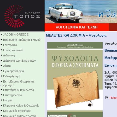
ΛΟΓΟΤΕΧΝΙΑ ΚΑΙ ΤΕΧΝΗ
•
JACOBIN GREECE
ΜΕΛΕΤΕΣ ΚΑΙ ΔΟΚΙΜΙΑ » Ψυχολογία
•
Βιβλιοθήκη Ιδρύματος Γληνού
Ψυχολογί
•
Γεωγραφία
•
Γονείς και παιδί
Brenna
•
Διδακτική
Μετάφ
•
Διδακτική των Επιστημών
•
Επιστη
Δίκαιο
•
Εγκληματολογία
Σελ.:
60
•
Σχήμα:
1
Ειδική Αγωγή
ISBN:
97
•
Εκπαίδευση: Θεωρία και
Τιμή:
49,
εφαρμογές
Τιμή onl
•
Επιστήμες & Τεχνολογία
•
Επιστημολογία
Προσθ
•
Ιστορία
•
Κλιματική Κρίση & Οικολογία
•
Κοινωνικές επιστήμες
•
Κοινωνική Ανθρωπολογία