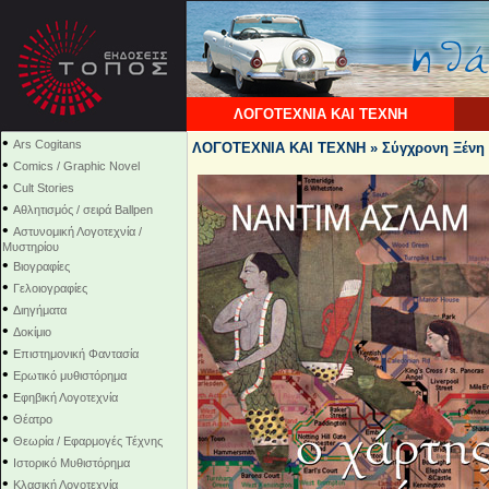
ΛΟΓΟΤΕΧΝΙΑ ΚΑΙ ΤΕΧΝΗ
•
Ars Cogitans
ΛΟΓΟΤΕΧΝΙΑ ΚΑΙ ΤΕΧΝΗ » Σύγχρονη Ξένη 
•
Comics / Graphic Novel
•
Cult Stories
•
Αθλητισμός / σειρά Ballpen
•
Αστυνομική Λογοτεχνία /
Μυστηρίου
•
Βιογραφίες
•
Γελοιογραφίες
•
Διηγήματα
•
Δοκίμιο
•
Επιστημονική Φαντασία
•
Ερωτικό μυθιστόρημα
•
Εφηβική Λογοτεχνία
•
Θέατρο
•
Θεωρία / Εφαρμογές Τέχνης
•
Ιστορικό Μυθιστόρημα
•
Κλασική Λογοτεχνία