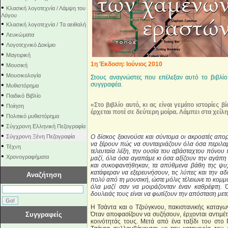
•
Κλασική λογοτεχνία / Λάμψη του
Λόγου
•
Κλασική λογοτεχνία / Τα αειθαλή
•
Λευκώματα
•
Λογοτεχνικό Δοκίμιο
•
Μαγειρική
•
1η Έκδοση: Ιούνιος 2010
Μουσική
•
Μουσικολογία
Στους αναγνώστες που επέλεξαν αυτό το βιβλί
•
συγγραφέα.
Μυθιστόρημα
•
Παιδικό Βιβλίο
•
«Στο βιβλίο αυτό, κι ας είναι γεμάτο ιστορίες β
Ποίηση
έρχεται ποτέ σε δεύτερη μοίρα. Λάμπει στα χείλ
•
Πολιτικό μυθιστόρημα
•
Σύγχρονη Ελληνική Πεζογραφία
•
Σύγχρονη Ξένη Πεζογραφία
Ο δίσκος ξεκινούσε και σύντομα οι ακροατές απ
να ξέρουν πώς να συνταιριάζουν όλα όσα περιλαμ
•
Τέχνη
τελευταία λέξη, την ουσία του αβάσταχτου πόνου 
•
Χρονογραφήματα
μαζί, όλα όσα αγαπάμε κι όσα αξίζουν την αγάπη
και συκοφαντήθηκαν, τα απύθμενα βάθη της ψυ
κατάφεραν να εξερευνήσουν, τις λύπες και την α
Αναζήτηση
πολύ από τη μουσική, ώστε μόλις τέλειωνε το κομμά
όλα μαζί σαν να μοιράζονταν έναν καθρέφτη. Ό
δουλειάς τους είναι να φωτίζουν την απόσταση μ
Η Τσάντα και ο Τζούγκνου, πακιστανικής καταγωγή
Συγγραφείς
Όταν αποφασίζουν να συζήσουν, έρχονται αντιμέ
κοινότητάς τους. Μετά από ένα ταξίδι του στο Π