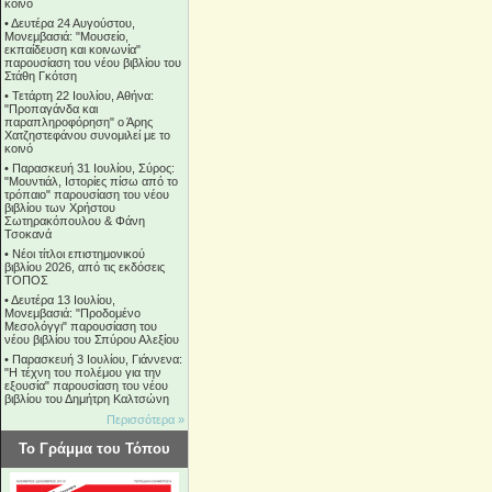
κοινό
•
Δευτέρα 24 Αυγούστου,
Μονεμβασιά: "Μουσείο,
εκπαίδευση και κοινωνία"
παρουσίαση του νέου βιβλίου του
Στάθη Γκότση
•
Τετάρτη 22 Ιουλίου, Αθήνα:
"Προπαγάνδα και
παραπληροφόρηση" ο Άρης
Χατζηστεφάνου συνομιλεί με το
κοινό
•
Παρασκευή 31 Ιουλίου, Σύρος:
"Μουντιάλ, Ιστορίες πίσω από το
τρόπαιο" παρουσίαση του νέου
βιβλίου των Χρήστου
Σωτηρακόπουλου & Φάνη
Τσοκανά
•
Νέοι τίτλοι επιστημονικού
βιβλίου 2026, από τις εκδόσεις
ΤΟΠΟΣ
•
Δευτέρα 13 Ιουλίου,
Μονεμβασιά: "Προδομένο
Μεσολόγγι" παρουσίαση του
νέου βιβλίου του Σπύρου Αλεξίου
•
Παρασκευή 3 Ιουλίου, Γιάννενα:
"Η τέχνη του πολέμου για την
εξουσία" παρουσίαση του νέου
βιβλίου του Δημήτρη Καλτσώνη
Περισσότερα »
Το Γράμμα του Τόπου