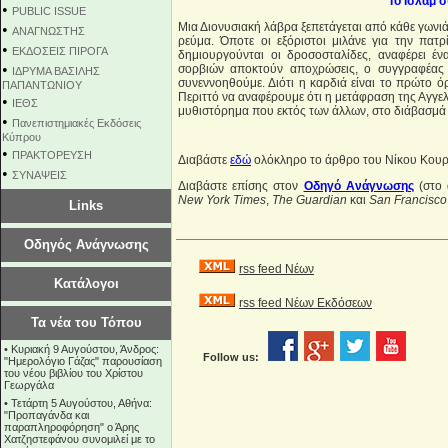
"Το Ισλάμ 
•
PUBLIC ISSUE
Μια Διονυσιακή λάβρα ξεπετάγεται από κάθε γωνιά
•
ΑΝΑΓΝΩΣΤΗΣ
ρεύμα. Όποτε οι εξόριστοι μιλάνε για την πατρ
•
ΕΚΔΟΣΕΙΣ ΠΙΡΟΓΑ
δημιουργούνται οι δροσοσταλίδες, αναφέρει έ
•
σορβιών αποκτούν αποχρώσεις, ο συγγραφέας 
ΙΔΡΥΜΑ ΒΑΣΙΛΗΣ
συνεννοηθούμε. Διότι η καρδιά είναι το πρώτο όρ
ΠΑΠΑΝΤΩΝΙΟΥ
Περιττό να αναφέρουμε ότι η μετάφραση της Αγγε
•
ΙΕΘΣ
μυθιστόρημα που εκτός των άλλων, στο διάβασμά τ
•
Πανεπιστημιακές Εκδόσεις
Κύπρου
•
ΠΡΑΚΤΟΡΕΥΣΗ
Διαβάστε
εδώ
ολόκληρο το άρθρο του Νίκου Κου
•
ΣΥΝΑΨΕΙΣ
Διαβάστε επίσης στον
Οδηγό Ανάγνωσης
(στο 
New York Times
,
The Guardian
και
San Francisco
Links
Οδηγός Ανάγνωσης
rss feed Νέων
Κατάλογοι
rss feed Νέων Εκδόσεων
Τα νέα του Τόπου
•
Κυριακή 9 Αυγούστου, Άνδρος:
Follow us:
"Ημερολόγιο Γάζας" παρουσίαση
του νέου βιβλίου του Χρίστου
Γεωργάλα
•
Τετάρτη 5 Αυγούστου, Αθήνα:
"Προπαγάνδα και
παραπληροφόρηση" ο Άρης
Χατζηστεφάνου συνομιλεί με το