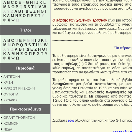
Τσάντα συλλαμβάνονται με την κατηγορία του 
A
B
C
D
E
F
G
H
I
J
K
L
περιγράφει τους επόμενους δώδεκα μήνες στις
M
N
O
P
Q
R
S
T
U
V
W
προσπαθούν να αντέξουν τον πόνο μέσα στο πολυ
X Y Z
Α
Β
Γ
Δ
Ε
Ζ
Η
Θ
Ι
Κ
Λ
Μ
Ν
Ξ
Ο
Π
Ρ
Σ
Τ
Υ
Φ
Χ
Ψ
Ω
Ο Χάρτης των χαμένων εραστών
είναι μια ιστορ
μυρωδιές, τις γεύσεις και τα σύμβολα της ινδι
ταλαντούχο και βραβευμένο συγγραφέα Ναντίμ Α
Τίτλοι
και υπόδειγμα σύγχρονου πολιτικού μυθιστορήμα
A
B
C
D
E
F
G H
I
J
K
L
--------------------------
M
N
O
P
Q
R
S
T
U
V
W
"Το πέρασμ
X Y Z
Α
Β
Γ
Δ
Ε
Ζ
Η
Θ
Ι
Κ
Λ
Μ
Ν
Ξ
Ο
Π
Ρ
Σ
Τ
Υ
Το μυθιστόρημα είναι βουτηγμένο σε μια απεγνω
Φ
Χ
Ψ
Ω
εκείνοι που κινδυνεύουν είναι όσοι αγαπάνε πέ
τους καταβολής (...) Ο δυτικότροπος και αθεϊστής 
Περιοδικά
κάθε εισβολή, σε απειλητικά για τη Δύση καθε
προστασίας των ανθρωπίνων δικαιωμάτων των κα
•
ΑΝΤΙΓΟΝΗ
Το μυθιστόρημα εκτός από ένα πολιτικό βιβλί
•
ΚΡΙΣΗ
διατηρώντας μια βαθιά ποιητικότητα, με μ
•
γεννημένος στο Πακιστάν το 1966 και νυν κάτοικο
ΜΑΡΞΙΣΤΙΚΗ ΣΚΕΨΗ
μεταναστευτικές και μειονοτικές πληθυσμικές
•
ΟΥΤΟΠΙΑ
υβριδικές ταυτότητες. Με επιρροές από ποιητές
•
ΣΥΝΑΨΙΣ
Τζέιμς Τζόις, τον οποίο διαβάζει στα ούρντου ο 
σε ένα άρτιο λογοτεχνικό μυθιστόρημα που αξίζει 
Πρακτορευόμενα
•
GRANT THORNTON
Διαβάστε
εδώ
ολόκληρη την κριτική του Θ. Γρηγορ
•
KOMMON
•
NEΔΑ