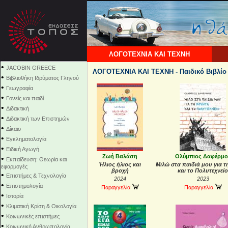
ΛΟΓΟΤΕΧΝΙΑ ΚΑΙ ΤΕΧΝΗ
•
JACOBIN GREECE
ΛΟΓΟΤΕΧΝΙΑ ΚΑΙ ΤΕΧΝΗ - Παιδικό Βιβλίο
•
Βιβλιοθήκη Ιδρύματος Γληνού
•
Γεωγραφία
•
Γονείς και παιδί
•
Διδακτική
•
Διδακτική των Επιστημών
•
Δίκαιο
•
Εγκληματολογία
•
Ειδική Αγωγή
Ζωή Βαλάση
Ολύμπιος Δαφέρμο
•
Εκπαίδευση: Θεωρία και
Ήλιος ήλιος και
Μιλώ στα παιδιά μου για τ
εφαρμογές
βροχή
και το Πολυτεχνείο
•
Επιστήμες & Τεχνολογία
2024
2023
•
Επιστημολογία
Παραγγελία
Παραγγελία
•
Ιστορία
•
Κλιματική Κρίση & Οικολογία
•
Κοινωνικές επιστήμες
•
Κοινωνική Ανθρωπολογία