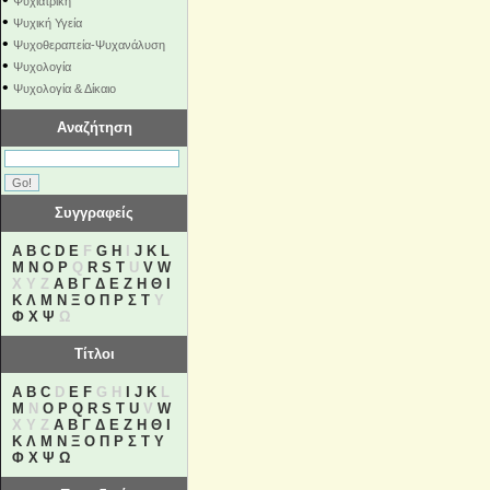
Ψυχιατρική
•
Ψυχική Υγεία
•
Ψυχοθεραπεία-Ψυχανάλυση
•
Ψυχολογία
•
Ψυχολογία & Δίκαιο
Αναζήτηση
Συγγραφείς
A
B
C
D
E
F
G
H
I
J
K
L
M
N
O
P
Q
R
S
T
U
V
W
X Y Z
Α
Β
Γ
Δ
Ε
Ζ
Η
Θ
Ι
Κ
Λ
Μ
Ν
Ξ
Ο
Π
Ρ
Σ
Τ
Υ
Φ
Χ
Ψ
Ω
Τίτλοι
A
B
C
D
E
F
G H
I
J
K
L
M
N
O
P
Q
R
S
T
U
V
W
X Y Z
Α
Β
Γ
Δ
Ε
Ζ
Η
Θ
Ι
Κ
Λ
Μ
Ν
Ξ
Ο
Π
Ρ
Σ
Τ
Υ
Φ
Χ
Ψ
Ω