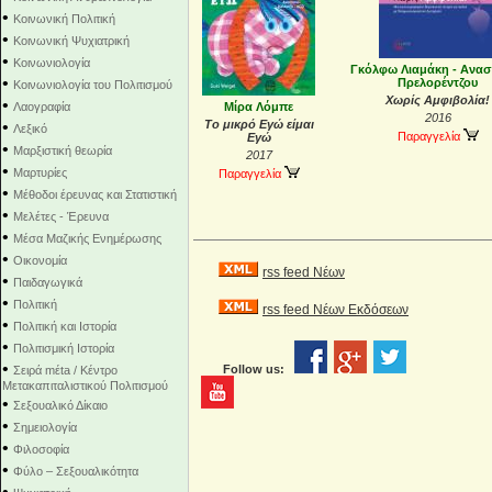
•
Κοινωνική Πολιτική
•
Κοινωνική Ψυχιατρική
•
Κοινωνιολογία
Γκόλφω Λιαμάκη - Ανασ
•
Πρελορέντζου
Κοινωνιολογία του Πολιτισμού
Χωρίς Αμφιβολία!
•
Λαογραφία
Μίρα Λόμπε
2016
•
Το μικρό Εγώ είμαι
Λεξικό
Παραγγελία
Εγώ
•
Μαρξιστική θεωρία
2017
•
Μαρτυρίες
Παραγγελία
•
Μέθοδοι έρευνας και Στατιστική
•
Μελέτες - Έρευνα
•
Μέσα Μαζικής Ενημέρωσης
•
Οικονομία
rss feed Νέων
•
Παιδαγωγικά
•
Πολιτική
rss feed Νέων Εκδόσεων
•
Πολιτική και Ιστορία
•
Πολιτισμική Ιστορία
•
Follow us:
Σειρά mέta / Κέντρο
Μετακαπιταλιστικού Πολιτισμού
•
Σεξουαλικό Δίκαιο
•
Σημειολογία
•
Φιλοσοφία
•
Φύλο – Σεξουαλικότητα
•