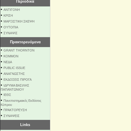
Περιοδικά
•
ΑΝΤΙΓΟΝΗ
•
ΚΡΙΣΗ
•
ΜΑΡΞΙΣΤΙΚΗ ΣΚΕΨΗ
•
ΟΥΤΟΠΙΑ
•
ΣΥΝΑΨΙΣ
Πρακτορευόμενα
•
GRANT THORNTON
•
KOMMON
•
NEΔΑ
•
PUBLIC ISSUE
•
ΑΝΑΓΝΩΣΤΗΣ
•
ΕΚΔΟΣΕΙΣ ΠΙΡΟΓΑ
•
ΙΔΡΥΜΑ ΒΑΣΙΛΗΣ
ΠΑΠΑΝΤΩΝΙΟΥ
•
ΙΕΘΣ
•
Πανεπιστημιακές Εκδόσεις
Κύπρου
•
ΠΡΑΚΤΟΡΕΥΣΗ
•
ΣΥΝΑΨΕΙΣ
Links