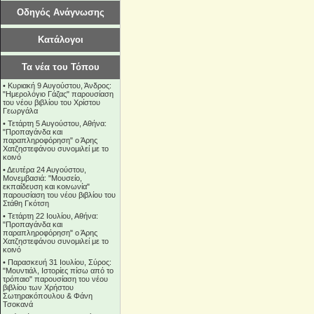
Οδηγός Ανάγνωσης
Κατάλογοι
Τα νέα του Τόπου
•
Κυριακή 9 Αυγούστου, Άνδρος:
"Ημερολόγιο Γάζας" παρουσίαση
του νέου βιβλίου του Χρίστου
Γεωργάλα
•
Τετάρτη 5 Αυγούστου, Αθήνα:
"Προπαγάνδα και
παραπληροφόρηση" ο Άρης
Χατζηστεφάνου συνομιλεί με το
κοινό
•
Δευτέρα 24 Αυγούστου,
Μονεμβασιά: "Μουσείο,
εκπαίδευση και κοινωνία"
παρουσίαση του νέου βιβλίου του
Στάθη Γκότση
•
Τετάρτη 22 Ιουλίου, Αθήνα:
"Προπαγάνδα και
παραπληροφόρηση" ο Άρης
Χατζηστεφάνου συνομιλεί με το
κοινό
•
Παρασκευή 31 Ιουλίου, Σύρος:
"Μουντιάλ, Ιστορίες πίσω από το
τρόπαιο" παρουσίαση του νέου
βιβλίου των Χρήστου
Σωτηρακόπουλου & Φάνη
Τσοκανά